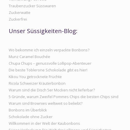
Traubenzucker Süsswaren
Zuckerwatte
Zuckerfrei
Unser Süssigkeiten-Blog:
Wo bekomme ich einzeln verpackte Bonbons?
Munz Caramel Bouchée
Chupa Chups – genussvolle Lollipop-Abenteuer
Die beste Toblerone Schokolade gibt es hier!
Kikou You getrocknete Früchte
Ricola Schweizer Kräuterbonbon
Warum sind die Disch 5er Mocken nicht lieferbar?
5 Gründe, warum Zweifel Pommes Chips die besten Chips sind
Warum sind Brownies weltweit so beliebt?
Bonbons im Überblick
Schokolade ohne Zucker
Willkommen in der Welt der Kaubonbons
Süsse Verlockung: Die Welt der Lollipops und Süssigkeiten