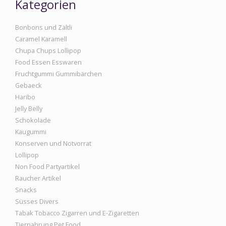
Kategorien
Bonbons und Zältli
Caramel Karamell
Chupa Chups Lollipop
Food Essen Esswaren
Fruchtgummi Gummibärchen
Gebaeck
Haribo
Jelly Belly
Schokolade
Kaugummi
Konserven und Notvorrat
Lollipop
Non Food Partyartikel
Raucher Artikel
Snacks
Süsses Divers
Tabak Tobacco Zigarren und E-Zigaretten
Tiernahrung Pet Food