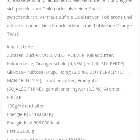
sich perfekt zum Teilen oder als kleiner Snack
zwischendurch. Vertraue auf die Qualität von Toblerone und
erlebe ein neues Geschmackserlebnis mit Toblerone Orange
Twist!
Inhaltsstoffe
Zutaten: Zucker, VOLLMILCHPULVER, Kakaobutter,
Kakaomasse, Orangenschale (4,5 %) (enthält SULPHITE),
Glukose-Fruktose-Sirup, Honig (2,5 %), BUTTERREINFETT,
MANDELN (1 %), Traubenzucker, Emulgator
(SOJALECITHINE), gemahlener Ingwer (0,3 %), Aromen,
EIKLAR.
100g/ml enthalten:
Energie KJ 2119.000 KJ
Energie Kcal 506.000 Kcal
Fett 26.000 g
davon gesättigte Fettsäuren 15.000 g