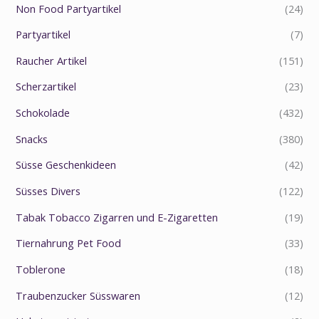
Non Food Partyartikel
(24)
Partyartikel
(7)
Raucher Artikel
(151)
Scherzartikel
(23)
Schokolade
(432)
Snacks
(380)
Süsse Geschenkideen
(42)
Süsses Divers
(122)
Tabak Tobacco Zigarren und E-Zigaretten
(19)
Tiernahrung Pet Food
(33)
Toblerone
(18)
Traubenzucker Süsswaren
(12)