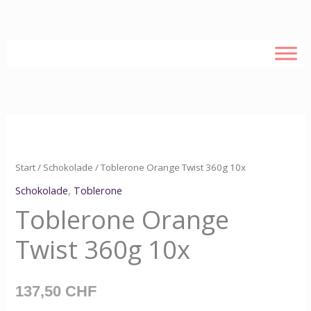
Zum
Inhalt
springen
Toblerone
Orange
Twist
Start
/
Schokolade
/ Toblerone Orange Twist 360g 10x
360g
Schokolade
,
Toblerone
10x
Toblerone Orange
Menge
Twist 360g 10x
137,50
CHF