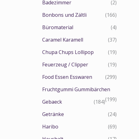
Badezimmer
(2)
Bonbons und Zältli
(166)
Büromaterial
(4)
Caramel Karamell
(37)
Chupa Chups Lollipop
(19)
Feuerzeug / Clipper
(19)
Food Essen Esswaren
(299)
Fruchtgummi Gummibärchen
(199)
Gebaeck
(184)
Getränke
(24)
Haribo
(69)