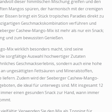
e Handvoll dieser himmlischen Mischung greifen und den
ten Mangos spüren, der harmonisch mit der cremigen
er Bissen bringt ein Stück tropisches Paradies direkt zu
einzigartigen Geschmackskombination verführen und
eberger Cashew-Mango-Mix ist mehr als nur ein Snack;
nung und zum bewussten Genießen.
-Mix wirklich besonders macht, sind seine
Die sorgfältige Auswahl hochwertiger Zutaten
öhnliches Geschmackserlebnis, sondern auch eine hohe
h an ungesättigten Fettsäuren und Mineralstoffen,
e liefern. Zudem wird der Seeberger Cashew-Mango-
eboten, die ideal für unterwegs sind. Mit insgesamt 12
e immer einen gesunden Snack zur Hand, wann immer
kommt.
ielfältig: Verwenden Sie den Mix als Topping für