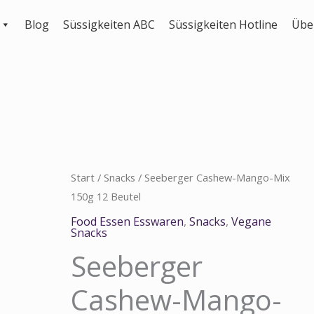
Blog
Süssigkeiten ABC
Süssigkeiten Hotline
Übe
Seeberger
Start
/
Snacks
/ Seeberger Cashew-Mango-Mix
150g 12 Beutel
Cashew-
Mango-
Food Essen Esswaren
,
Snacks
,
Vegane
Snacks
Mix
Seeberger
150g
12
Cashew-Mango-
Beutel