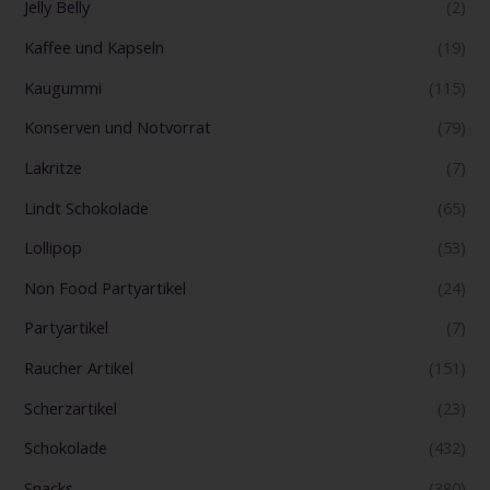
Jelly Belly
(2)
Kaffee und Kapseln
(19)
Kaugummi
(115)
Konserven und Notvorrat
(79)
Lakritze
(7)
Lindt Schokolade
(65)
Lollipop
(53)
Non Food Partyartikel
(24)
Partyartikel
(7)
Raucher Artikel
(151)
Scherzartikel
(23)
Schokolade
(432)
Snacks
(380)