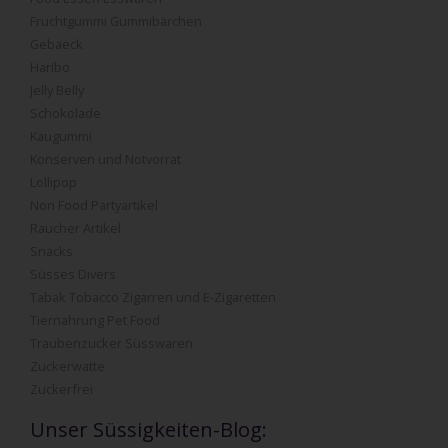
Fruchtgummi Gummibärchen
Gebaeck
Haribo
Jelly Belly
Schokolade
Kaugummi
Konserven und Notvorrat
Lollipop
Non Food Partyartikel
Raucher Artikel
Snacks
Süsses Divers
Tabak Tobacco Zigarren und E-Zigaretten
Tiernahrung Pet Food
Traubenzucker Süsswaren
Zuckerwatte
Zuckerfrei
Unser Süssigkeiten-Blog: