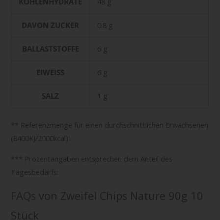
KOHLENHYDRATE
48 g
DAVON ZUCKER
0.8 g
BALLASTSTOFFE
6 g
EIWEISS
6 g
SALZ
1 g
** Referenzmenge für einen durchschnittlichen Erwachsenen
(8400KJ/2000kcal):
*** Prozentangaben entsprechen dem Anteil des
Tagesbedarfs:
FAQs von Zweifel Chips Nature 90g 10
Stück