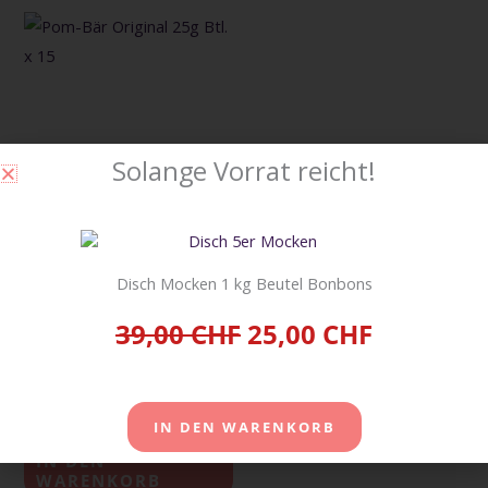
Solange Vorrat reicht!
Disch Mocken 1 kg Beutel Bonbons
Pom-Bär Original 25g Btl. x
39,00 CHF
25,00 CHF
24
24,00
CHF
inkl. 2,6 % MwSt.
zzgl.
Versandkosten
IN DEN WARENKORB
IN DEN
WARENKORB