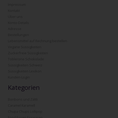
Impressum
Kontakt
Über uns
Konto-Details
Adresse
Bestellungen
Lebensmittel auf Rechnung bestellen
Vegane Süssigkeiten
Zuckerfreie Süssigkeiten
Toblerone Schokolade
Süssigkeiten Schweiz
Süssigkeiten Lexikon
Kunden-Login
Kategorien
Bonbons und Zältli
Caramel Karamell
Chupa Chups Lollipop
Food Essen Esswaren