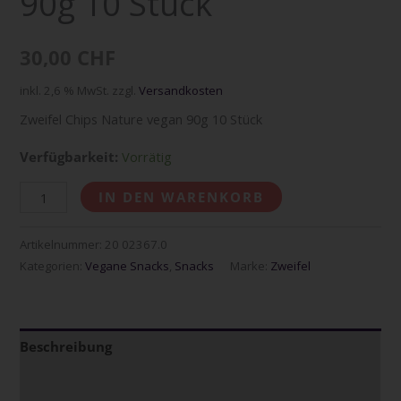
90g 10 Stück
30,00
CHF
inkl. 2,6 % MwSt.
zzgl.
Versandkosten
Zweifel Chips Nature vegan 90g 10 Stück
Verfügbarkeit:
Vorrätig
IN DEN WARENKORB
Artikelnummer:
20 02367.0
Kategorien:
Vegane Snacks
,
Snacks
Marke:
Zweifel
Beschreibung
Zusätzliche Informationen