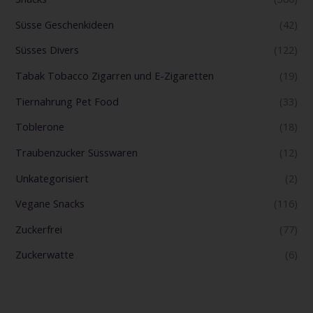
Süsse Geschenkideen
(42)
Süsses Divers
(122)
Tabak Tobacco Zigarren und E-Zigaretten
(19)
Tiernahrung Pet Food
(33)
Toblerone
(18)
Traubenzucker Süsswaren
(12)
Unkategorisiert
(2)
Vegane Snacks
(116)
Zuckerfrei
(77)
Zuckerwatte
(6)