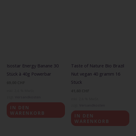
Isostar Energy Banane 30
Taste of Nature Bio Brazil
Stück à 40g Powerbar
Nut vegan 40 gramm 16
Stück
69,00
CHF
41,60
CHF
inkl. 2,6 % MwSt.
zzgl.
Versandkosten
inkl. 2,6 % MwSt.
zzgl.
Versandkosten
IN DEN
WARENKORB
IN DEN
WARENKORB