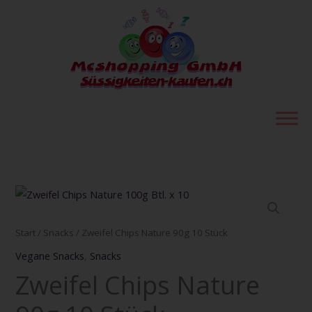
Zum
Inhalt
springen
Zweifel
Chips
Nature
Start
/
Snacks
/ Zweifel Chips Nature 90g 10 Stück
90g
Vegane Snacks
,
Snacks
10
Zweifel Chips Nature
Stück
Menge