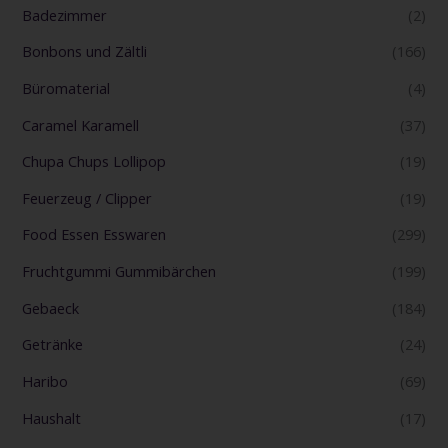
Badezimmer
(2)
Bonbons und Zältli
(166)
Büromaterial
(4)
Caramel Karamell
(37)
Chupa Chups Lollipop
(19)
Feuerzeug / Clipper
(19)
Food Essen Esswaren
(299)
Fruchtgummi Gummibärchen
(199)
Gebaeck
(184)
Getränke
(24)
Haribo
(69)
Haushalt
(17)