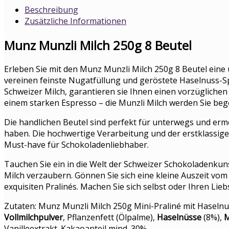
Beschreibung
Zusätzliche Informationen
Munz Munzli Milch 250g 8 Beutel
Erleben Sie mit den Munz Munzli Milch 250g 8 Beutel eine 
vereinen feinste Nugatfüllung und geröstete Haselnuss-Spl
Schweizer Milch, garantieren sie Ihnen einen vorzügliche
einem starken Espresso – die Munzli Milch werden Sie bege
Die handlichen Beutel sind perfekt für unterwegs und erm
haben. Die hochwertige Verarbeitung und der erstklassi
Must-have für Schokoladenliebhaber.
Tauchen Sie ein in die Welt der Schweizer Schokoladenkun
Milch verzaubern. Gönnen Sie sich eine kleine Auszeit vom
exquisiten Pralinés. Machen Sie sich selbst oder Ihren Lie
Zutaten: Munz Munzli Milch 250g Mini-Praliné mit Haseln
Vollmilchpulver
, Pflanzenfett (Ölpalme),
Haselnüsse
(8%),
M
Vanilleextrakt. Kakaoanteil mind. 30%.