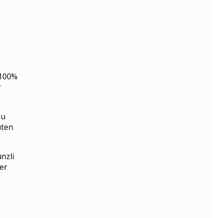
 100%
r
zu
uten
nzli
er