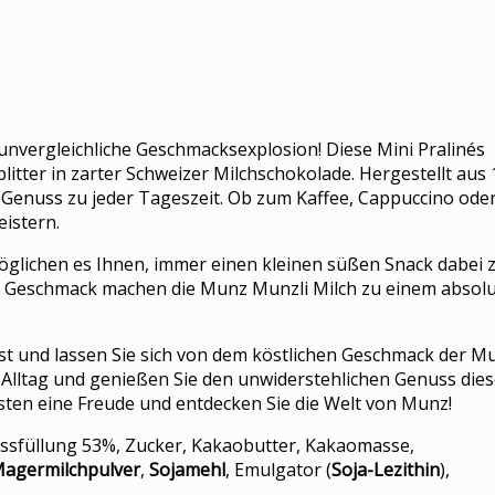
unvergleichliche Geschmacksexplosion! Diese Mini Pralinés
itter in zarter Schweizer Milchschokolade. Hergestellt aus
n Genuss zu jeder Tageszeit. Ob zum Kaffee, Cappuccino ode
istern.
öglichen es Ihnen, immer einen kleinen süßen Snack dabei 
ge Geschmack machen die Munz Munzli Milch zu einem absol
st und lassen Sie sich von dem köstlichen Geschmack der Mu
 Alltag und genießen Sie den unwiderstehlichen Genuss dies
bsten eine Freude und entdecken Sie die Welt von Munz!
ussfüllung 53%, Zucker, Kakaobutter, Kakaomasse,
agermilchpulver
,
Sojamehl
, Emulgator (
Soja-Lezithin
),