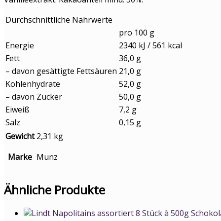
Durchschnittliche Nährwerte
pro 100 g
Energie
2340 kJ / 561 kcal
Fett
36,0 g
– davon gesättigte Fettsäuren
21,0 g
Kohlenhydrate
52,0 g
– davon Zucker
50,0 g
Eiweiß
7,2 g
Salz
0,15 g
Gewicht
2,31 kg
Marke
Munz
Ähnliche Produkte