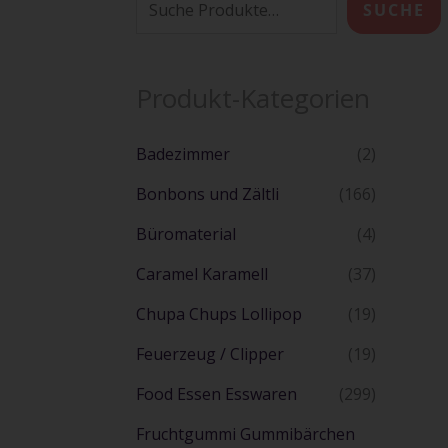
SUCHE
Produkt-Kategorien
Badezimmer
(2)
Bonbons und Zältli
(166)
Büromaterial
(4)
Caramel Karamell
(37)
Chupa Chups Lollipop
(19)
Feuerzeug / Clipper
(19)
Food Essen Esswaren
(299)
Fruchtgummi Gummibärchen