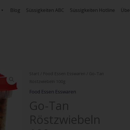
Blog
Süssigkeiten ABC
Süssigkeiten Hotline
Übe
Go-
Start
/
Food Essen Esswaren
/ Go-Tan
Röstzwiebeln 100g
Tan
Röstzwiebeln
Food Essen Esswaren
100g
Go-Tan
Menge
Röstzwiebeln