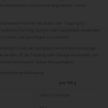
k intensivieren und für eine angenehme Textur
östzwiebeln können als Zutat oder Topping für
Bruschetta, Hot Dog, Burger oder Salzgebäck verwendet
en Crunch und Geschmack zu verleihen.
lseitige Zutat, die fast jedem Gericht eine knusprige
ie werden oft als Topping oder Beilage verwendet, um
 eine interessante Textur hinzuzufügen.
hschnittliche Nährwerte
pro 100 g
2450 kJ (590 kcal)
44 g