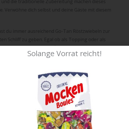
und die traditionelle Zubereitung machen dieses
e. Verwöhne dich selbst und deine Gäste mit diesem
ast du immer ausreichend Go-Tan Röstzwiebeln zur
en Schliff zu geben. Egal ob als Topping oder als
 werden dich begeistern. Überzeuge dich selbst von der
Solange Vorrat reicht!
-Tan Röstzwiebeln 100g und mache jedes Essen zu
 sie noch heute und lass dich von ihrem einzigartigen
ch für Hot Dog
ind kleine, knusprige Zwiebelstückchen, die durch das
 Textur und ihren Geschmack erhalten. Sie werden oft
iedenen Gerichten verwendet und verleihen ihnen eine
 sind einige Beispiele, wofür Röstzwiebeln gut sind: