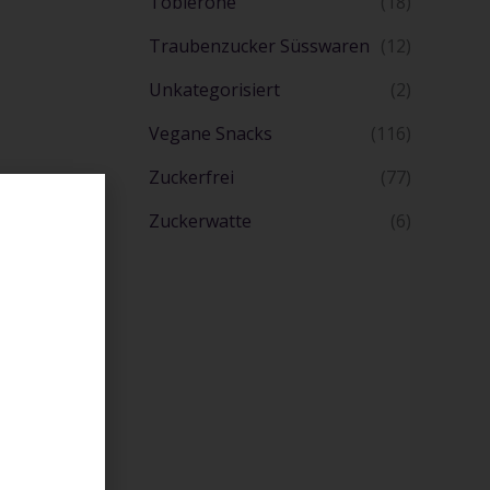
Toblerone
(18)
Traubenzucker Süsswaren
(12)
Unkategorisiert
(2)
Vegane Snacks
(116)
Zuckerfrei
(77)
Zuckerwatte
(6)