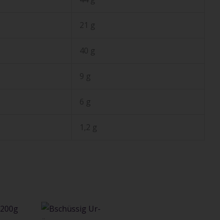
21 g
40 g
9 g
6 g
1,2 g