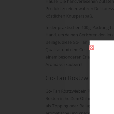
Hause. Die handverlesenen Zutaten 
Produkt zu einer wahren Delikatess
köstlichen Knusperspaß.
In der praktischen 100g-Packung h
Hand, um deinen Gerichten den letzt
Beilage, diese Go-Tan Röstzwiebeln
Qualität und dem Geschmack der Go
einem besonderen Erlebnis. Bestelle
Aroma verzaubern!
Go-Tan Röstzwiebeln au
Go-Tan Röstzwiebeln Röstzwiebeln s
Rösten in heißem Öl ihre besondere
als Topping oder Beilage in versch
aromatische und knackige Note. Hier