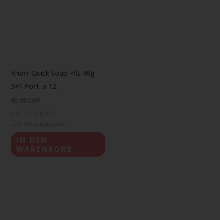
Knorr Quick Soup Pilz 48g
3×1 Port. x 12
40,80
CHF
inkl. 2,6 % MwSt.
zzgl.
Versandkosten
IN DEN
WARENKORB