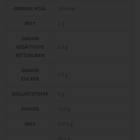
ENERGIE KCAL
359 Kcal
FETT
2 g
DAVON
GESÄTTIGTE
0.5 g
FETTSÄUREN
DAVON
3.5 g
ZUCKER
BALLASTSTOFFE
3 g
EIWEISS
12.5 g
SALZ
0.013 g
71.2 g