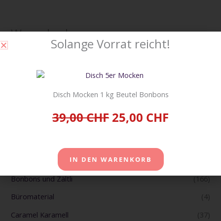
Warenkorb
Solange Vorrat reicht!
Suche
Disch Mocken 1 kg Beutel Bonbons
SUCHE
39,00 CHF
25,00 CHF
Produkt-Kategorien
IN DEN WARENKORB
Badezimmer
(2)
Bonbons und Zältli
(166)
Büromaterial
(4)
Caramel Karamell
(37)