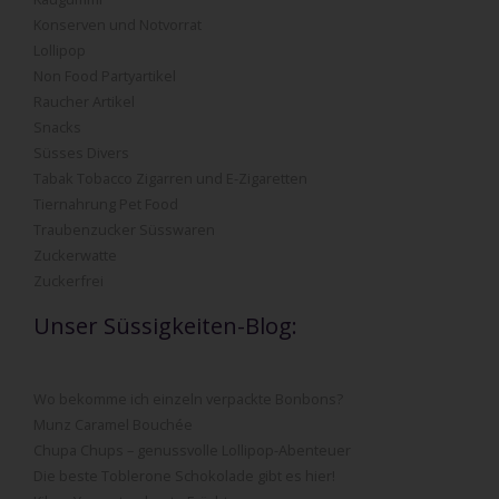
Konserven und Notvorrat
Lollipop
Non Food Partyartikel
Raucher Artikel
Snacks
Süsses Divers
Tabak Tobacco Zigarren und E-Zigaretten
Tiernahrung Pet Food
Traubenzucker Süsswaren
Zuckerwatte
Zuckerfrei
Unser Süssigkeiten-Blog:
Wo bekomme ich einzeln verpackte Bonbons?
Munz Caramel Bouchée
Chupa Chups – genussvolle Lollipop-Abenteuer
Die beste Toblerone Schokolade gibt es hier!