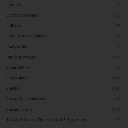
Lakritze
(7)
Lindt Schokolade
(65)
Lollipop
(53)
Non Food Partyartikel
(24)
Partyartikel
(7)
Raucher Artikel
(151)
Scherzartikel
(23)
Schokolade
(432)
Snacks
(380)
Süsse Geschenkideen
(42)
Süsses Divers
(122)
Tabak Tobacco Zigarren und E-Zigaretten
(19)