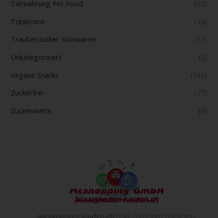
Tiernahrung Pet Food
(33)
Toblerone
(18)
Traubenzucker Süsswaren
(12)
Unkategorisiert
(2)
Vegane Snacks
(116)
Zuckerfrei
(77)
Zuckerwatte
(6)
suessigkeiten-kaufen.ch
(sskk.ch) ist ein Projekt von: