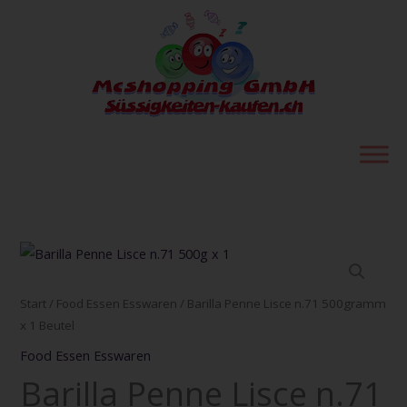
Zum
Inhalt
springen
Barilla
Penne
Lisce
Start
/
Food Essen Esswaren
/ Barilla Penne Lisce n.71 500gramm
n.71
x 1 Beutel
500gramm
Food Essen Esswaren
x
Barilla Penne Lisce n.71
1