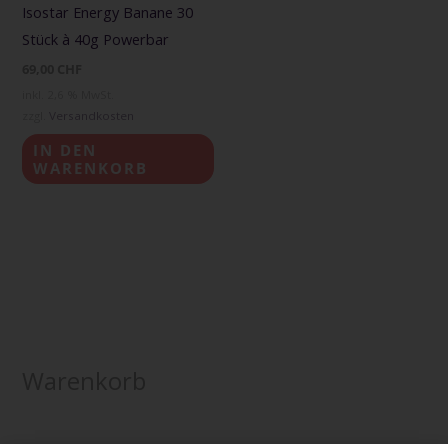
Isostar Energy Banane 30
Stück à 40g Powerbar
69,00
CHF
inkl. 2,6 % MwSt.
zzgl.
Versandkosten
IN DEN
WARENKORB
Warenkorb