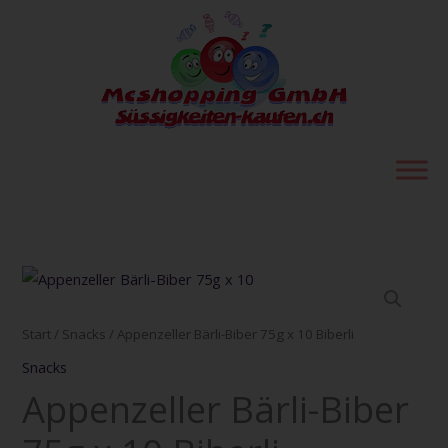
Zum
Inhalt
springen
Appenzeller
Bärli-
Biber
Start
/
Snacks
/ Appenzeller Bärli-Biber 75g x 10 Biberli
75g
Snacks
x
Appenzeller Bärli-Biber
10
Biberli