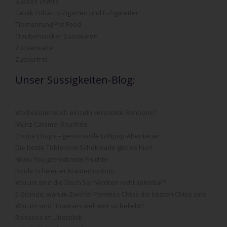
Süsses Divers
Tabak Tobacco Zigarren und E-Zigaretten
Tiernahrung Pet Food
Traubenzucker Süsswaren
Zuckerwatte
Zuckerfrei
Unser Süssigkeiten-Blog:
Wo bekomme ich einzeln verpackte Bonbons?
Munz Caramel Bouchée
Chupa Chups – genussvolle Lollipop-Abenteuer
Die beste Toblerone Schokolade gibt es hier!
Kikou You getrocknete Früchte
Ricola Schweizer Kräuterbonbon
Warum sind die Disch 5er Mocken nicht lieferbar?
5 Gründe, warum Zweifel Pommes Chips die besten Chips sind
Warum sind Brownies weltweit so beliebt?
Bonbons im Überblick