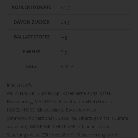
KOHLENHYDRATE
61 g
DAVON ZUCKER
34 g
BALLASTSTOFFE
4 g
EIWEISS
9 g
SALZ
0.01 g
Inhaltsstoffe
WEIZENMEHL, Zucker, Aprikosenkerne abgeröstet,
Bienenhonig, MANDELN, Feuchthaltemittel (Sorbit),
HASELNÜSSE, Glukosesirup, Backtriebmittel
(Ammoniumbicarbonat), Gewürze, Überzugsmittel (Gummi
arabicum), MAGERMILCHPULVER, Zitronenschalen,
Säuerungsmittel (Zitronensäure), Konservierungsstoff