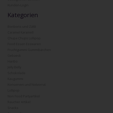
Kunden-Login
Kategorien
Bonbons und Zältli
Caramel Karamell
Chupa Chups Lollipop
Food Essen Esswaren
Fruchtgummi Gummibärchen
Gebaeck
Haribo
Jelly Belly
Schokolade
Kaugummi
Konserven und Notvorrat
Lollipop
Non Food Partyartikel
Raucher Artikel
Snacks