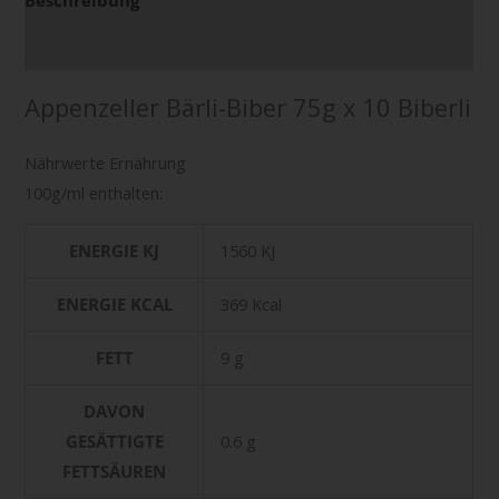
Zusätzliche Informationen
Appenzeller Bärli-Biber 75g x 10 Biberli
Nährwerte Ernährung
100g/ml enthalten:
ENERGIE KJ
1560 KJ
ENERGIE KCAL
369 Kcal
FETT
9 g
DAVON
GESÄTTIGTE
0.6 g
FETTSÄUREN