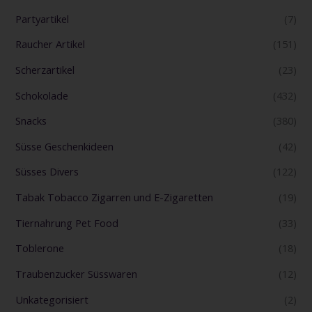
Partyartikel
(7)
Raucher Artikel
(151)
Scherzartikel
(23)
Schokolade
(432)
Snacks
(380)
Süsse Geschenkideen
(42)
Süsses Divers
(122)
Tabak Tobacco Zigarren und E-Zigaretten
(19)
Tiernahrung Pet Food
(33)
Toblerone
(18)
Traubenzucker Süsswaren
(12)
Unkategorisiert
(2)