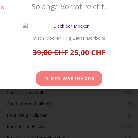
Solange Vorrat reicht!
Suche
SUCHE
Disch Mocken 1 kg Beutel Bonbons
Produkt-Kategorien
39,00 CHF
25,00 CHF
Badezimmer
(2)
Bonbons und Zältli
(166)
IN DEN WARENKORB
Büromaterial
(4)
Caramel Karamell
(37)
Chupa Chups Lollipop
(19)
Feuerzeug / Clipper
(19)
Food Essen Esswaren
(299)
Fruchtgummi Gummibärchen
(199)