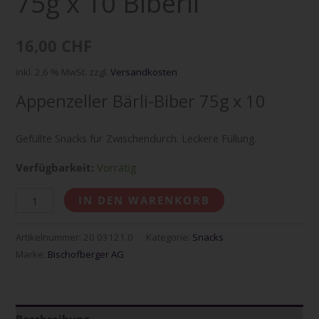
75g x 10 Biberli
Menge
16,00
CHF
inkl. 2,6 % MwSt.
zzgl.
Versandkosten
Appenzeller Bärli-Biber 75g x 10
Gefüllte Snacks für Zwischendurch. Leckere Füllung.
Verfügbarkeit:
Vorrätig
IN DEN WARENKORB
Artikelnummer:
20 03121.0
Kategorie:
Snacks
Marke:
Bischofberger AG
Beschreibung