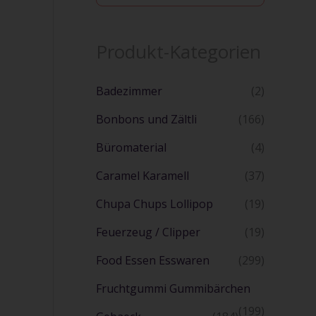
u
c
h
Produkt-Kategorien
e
Badezimmer
(2)
Bonbons und Zältli
(166)
Büromaterial
(4)
Caramel Karamell
(37)
Chupa Chups Lollipop
(19)
Feuerzeug / Clipper
(19)
Food Essen Esswaren
(299)
Fruchtgummi Gummibärchen
(199)