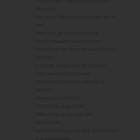
Chupa Chups – genussvolle Lollipop-
Abenteuer
Die beste Toblerone Schokolade gibt es
hier!
Kikou You getrocknete Früchte
Ricola Schweizer Kräuterbonbon
Warum sind die Disch 5er Mocken nicht
lieferbar?
5 Gründe, warum Zweifel Pommes
Chips die besten Chips sind
Warum sind Brownies weltweit so
beliebt?
Bonbons im Überblick
-
Schokolade ohne Zucker
Willkommen in der Welt der
Kaubonbons
Süsse Verlockung: Die Welt der Lollipops
und Süssigkeiten