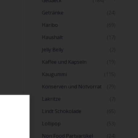
Gebaeck
(184)
Getränke
(24)
Haribo
(69)
Haushalt
(17)
Jelly Belly
(2)
Kaffee und Kapseln
(19)
Kaugummi
(115)
Konserven und Notvorrat
(79)
Lakritze
(7)
Lindt Schokolade
(65)
Lollipop
(53)
Non Food Partyartikel
(24)