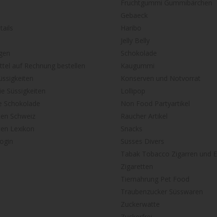
Fruchtgummi Gummibärchen
Gebaeck
ails
Haribo
Jelly Belly
gen
Schokolade
tel auf Rechnung bestellen
Kaugummi
ssigkeiten
Konserven und Notvorrat
ie Süssigkeiten
Lollipop
e Schokolade
Non Food Partyartikel
ten Schweiz
Raucher Artikel
ten Lexikon
Snacks
ogin
Süsses Divers
Tabak Tobacco Zigarren und E
Zigaretten
Tiernahrung Pet Food
Traubenzucker Süsswaren
Zuckerwatte
Zuckerfrei