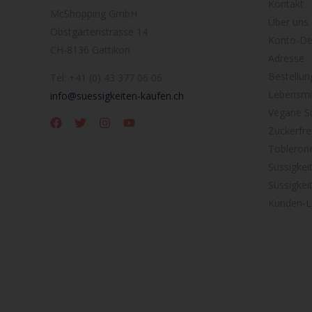
Kontakt
McShopping GmbH
Über uns
Obstgartenstrasse 14
Konto-Det
CH-8136 Gattikon
Adresse
Bestellun
Tel: +41 (0) 43 377 06 06
Lebensmit
info@suessigkeiten-kaufen.ch
Vegane Sü
Zuckerfre
Tobleron
Süssigkei
Süssigkei
Kunden-L