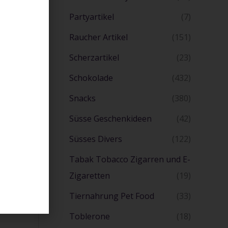
Partyartikel
(7)
Raucher Artikel
(151)
Scherzartikel
(23)
Schokolade
(432)
Snacks
(380)
Süsse Geschenkideen
(42)
Süsses Divers
(122)
Tabak Tobacco Zigarren und E-
Zigaretten
(19)
Tiernahrung Pet Food
(33)
Toblerone
(18)