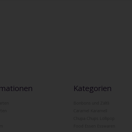
rmationen
Kategorien
arten
Bonbons und Zältli
rten
Caramel Karamell
Chupa Chups Lollipop
um
Food Essen Esswaren