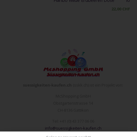
22,00
CHF
suessigkeiten-kaufen.ch
(sskk.ch) ist ein Projekt von:
McShopping GmbH
Obstgartenstrasse 14
CH-8136 Gattikon
Tel: +41 (0) 43 377 06 06
info@suessigkeiten-kaufen.ch