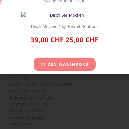
Solange Vorrat reicht!
Informationen
Zahlungsarten
Disch Mocken 1 kg Beutel Bonbons
Versandarten
39,00 CHF
25,00 CHF
AGB
Impressum
Kontakt
Über uns
Konto-Details
IN DEN WARENKORB
Adresse
Bestellungen
Lebensmittel auf Rechnung bestellen
Vegane Süssigkeiten
Zuckerfreie Süssigkeiten
Toblerone Schokolade
Süssigkeiten Schweiz
Süssigkeiten Lexikon
Kunden-Login