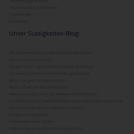
Tiernahrung Pet Food
Traubenzucker Süsswaren
Zuckerwatte
Zuckerfrei
Unser Süssigkeiten-Blog:
Wo bekomme ich einzeln verpackte Bonbons?
Munz Caramel Bouchée
Chupa Chups – genussvolle Lollipop-Abenteuer
Die beste Toblerone Schokolade gibt es hier!
Kikou You getrocknete Früchte
Ricola Schweizer Kräuterbonbon
Warum sind die Disch 5er Mocken nicht lieferbar?
5 Gründe, warum Zweifel Pommes Chips die besten Chips sind
Warum sind Brownies weltweit so beliebt?
Bonbons im Überblick
Schokolade ohne Zucker
Willkommen in der Welt der Kaubonbons