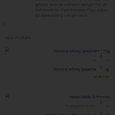
gesund, denn sie enthalten weniger Fett als
herkömmliche Chips! Pommes Chips stehen
für Abwechslung – es gibt sie in
Neue Produkte
Kaugummi
Stimorol Infinity Spearmint 17.6g
47,50
CHF
Fruchtgummi Gummibärchen
Haribo Wilde Erdbeeren Dose 1.2 Kilo