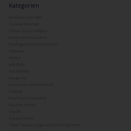
Kategorien
Bonbons und Zältli
Caramel Karamell
Chupa Chups Lollipop
Food Essen Esswaren
Fruchtgummi Gummibärchen
Gebaeck
Haribo
Jelly Belly
Schokolade
Kaugummi
Konserven und Notvorrat
Lollipop
Non Food Partyartikel
Raucher Artikel
Snacks
Süsses Divers
Tabak Tobacco Zigarren und E-Zigaretten