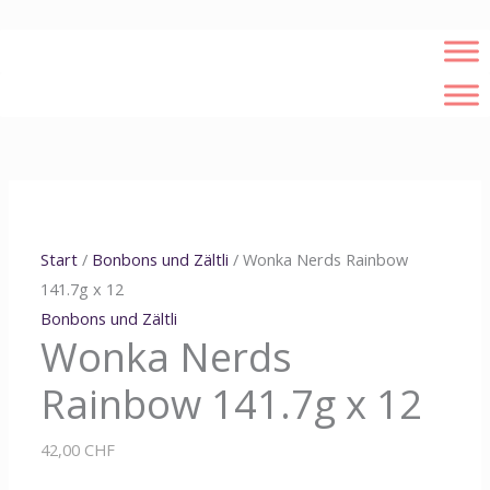
Zum
Inhalt
springen
Wonka
Ursprünglicher
Aktueller
Nerds
Preis
Preis
Rainbow
war:
ist:
141.7g
31,00 CHF
25,00 CHF.
x
Start
/
Bonbons und Zältli
/ Wonka Nerds Rainbow
12
141.7g x 12
Menge
Bonbons und Zältli
Wonka Nerds
Rainbow 141.7g x 12
42,00
CHF