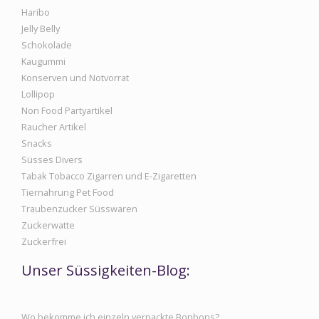
Haribo
Jelly Belly
Schokolade
Kaugummi
Konserven und Notvorrat
Lollipop
Non Food Partyartikel
Raucher Artikel
Snacks
Süsses Divers
Tabak Tobacco Zigarren und E-Zigaretten
Tiernahrung Pet Food
Traubenzucker Süsswaren
Zuckerwatte
Zuckerfrei
Unser Süssigkeiten-Blog:
Wo bekomme ich einzeln verpackte Bonbons?