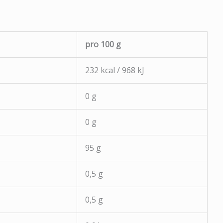
pro 100 g
232 kcal / 968 kJ
0 g
0 g
95 g
0,5 g
0,5 g