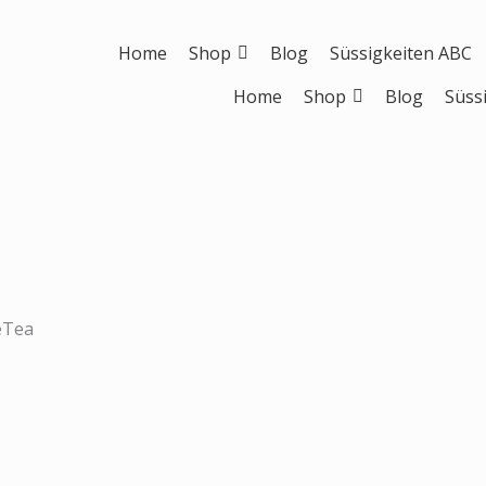
Home
Shop
Blog
Süssigkeiten ABC
Home
Shop
Blog
Süss
rünglicher
Aktueller
s
Preis
ist:
0 CHF
25,00 CHF.
ceTea