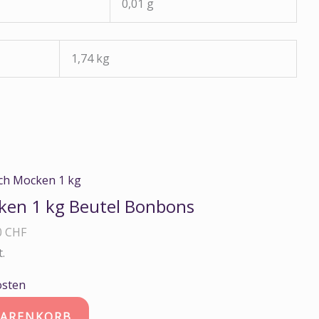
0,01 g
1,74 kg
ken 1 kg Beutel Bonbons
0
CHF
t.
osten
WARENKORB