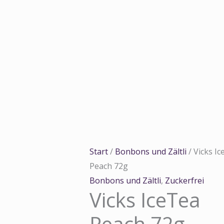
Zum
Inhalt
springen
Vicks
Ursp
IceTea
Prei
Peach
war:
72g
31,0
Menge
Start
/
Bonbons und Zältli
/ Vicks I
Peach 72g
Bonbons und Zältli
,
Zuckerfrei
Vicks IceTea
Peach 72g