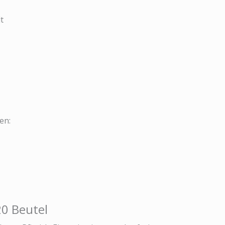
t
en:
20 Beutel