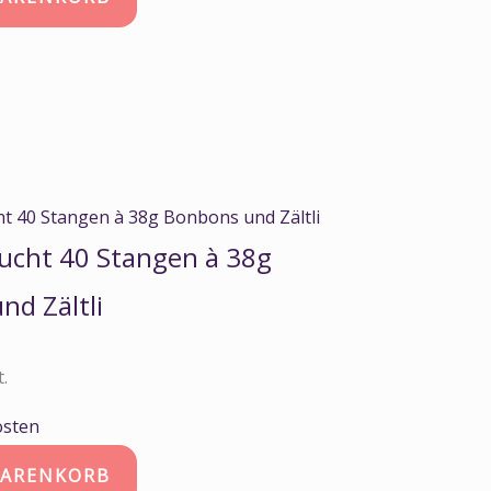
ucht 40 Stangen à 38g
nd Zältli
t.
osten
WARENKORB