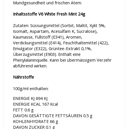
Mundgesundheit und frischen Atem.
Inhaltsstoffe V6 White Fresh Mint 24g
Zutaten: Süssungsmittel (Sorbit, Maltit, Xylit 5%,
Isomalt, Aspartam, Acesulfam K, Sucralose),
Kaumasse, Füllstoff (E341), Aromen,
Verdickungsmittel (E414), Feuchthaltemittel (422),
Emulgator (E322), Grüntee-Extrakt 0,1%,
Überzugsmittel (E903). Enthält eine
Phenylalaninquelle. Kann bei übermässigem Verzehr
abführend wirken.
Nährstoffe
100g/ml enthalten:
ENERGIE KJ 694 KJ
ENERGIE KCAL 167 Kcal
FETT 0.6 g
DAVON GESÄTTIGTE FETTSÄUREN 0.5 g
KOHLENHYDRATE 66 g
DAVON ZUCKER 0.1 g