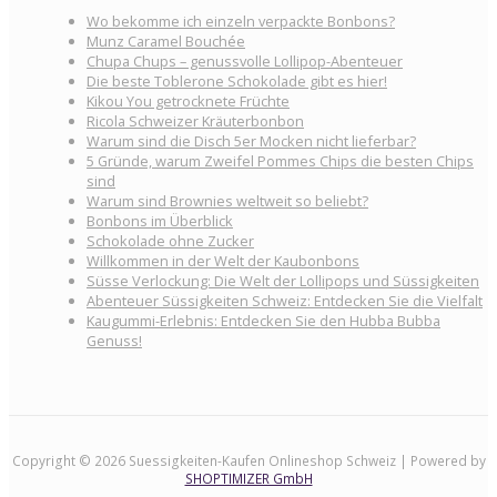
Wo bekomme ich einzeln verpackte Bonbons?
Munz Caramel Bouchée
Chupa Chups – genussvolle Lollipop-Abenteuer
Die beste Toblerone Schokolade gibt es hier!
Kikou You getrocknete Früchte
Ricola Schweizer Kräuterbonbon
Warum sind die Disch 5er Mocken nicht lieferbar?
5 Gründe, warum Zweifel Pommes Chips die besten Chips
sind
Warum sind Brownies weltweit so beliebt?
Bonbons im Überblick
Schokolade ohne Zucker
Willkommen in der Welt der Kaubonbons
Süsse Verlockung: Die Welt der Lollipops und Süssigkeiten
Abenteuer Süssigkeiten Schweiz: Entdecken Sie die Vielfalt
Kaugummi-Erlebnis: Entdecken Sie den Hubba Bubba
Genuss!
Copyright © 2026 Suessigkeiten-Kaufen Onlineshop Schweiz | Powered by
SHOPTIMIZER GmbH