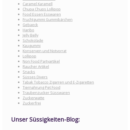
Caramel Karamell
Chupa Chups Lollipop
Food Essen Esswaren
Fruchtgummi Gummibärchen
Gebaeck
Haribo
Jelly Belly
Schokolade
Kaugummi
Konserven und Notvorrat
Lollipop
Non Food Partyartikel
Raucher Artikel
Snacks
Süsses Divers
Tabak Tobacco Zigarren und E-Zigaretten
Tiernahrung Pet Food
Traubenzucker Süsswaren
Zuckerwatte
Zuckerfrei
Unser Süssigkeiten-Blog: