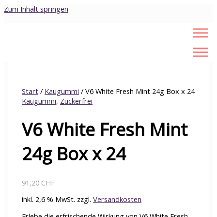
Zum Inhalt springen
Start
/
Kaugummi
/ V6 White Fresh Mint 24g Box x 24
Kaugummi
,
Zuckerfrei
V6 White Fresh Mint
24g Box x 24
91,20
CHF
inkl. 2,6 % MwSt.
zzgl.
Versandkosten
Erlebe die erfrischende Wirkung von V6 White Fresh