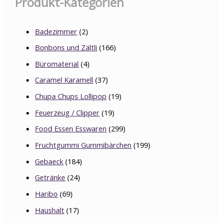
Produkt-Kategorien
Badezimmer
(2)
Bonbons und Zältli
(166)
Büromaterial
(4)
Caramel Karamell
(37)
Chupa Chups Lollipop
(19)
Feuerzeug / Clipper
(19)
Food Essen Esswaren
(299)
Fruchtgummi Gummibärchen
(199)
Gebaeck
(184)
Getränke
(24)
Haribo
(69)
Haushalt
(17)