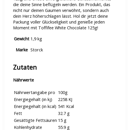
die deine Sinne beflügeln werden. Ein Produkt, das
nicht nur deinen Gaumen verwöhnt, sondern auch
dein Herz höherschlagen lässt. Hol dir jetzt deine
Packung voller Glückseligkeit und genieße jeden
Moment mit Toffifee White Chocolate 125g!
Gewicht
1,9 kg
Marke
Storck
Zutaten
Nährwerte
Nährwertangabe pro
100g
Energiegehalt (in kj)
2258 KJ
Energiegehalt (in kcal)
541 Kcal
Fett
32.7 g
Gesättigte Fettsäuren
15 g
Kohlenhydrate
55.9 g