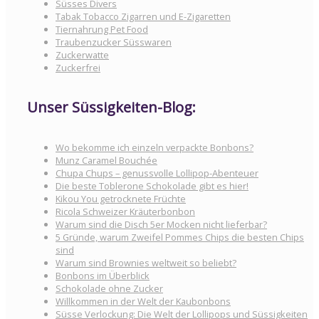
Süsses Divers
Tabak Tobacco Zigarren und E-Zigaretten
Tiernahrung Pet Food
Traubenzucker Süsswaren
Zuckerwatte
Zuckerfrei
Unser Süssigkeiten-Blog:
Wo bekomme ich einzeln verpackte Bonbons?
Munz Caramel Bouchée
Chupa Chups – genussvolle Lollipop-Abenteuer
Die beste Toblerone Schokolade gibt es hier!
Kikou You getrocknete Früchte
Ricola Schweizer Kräuterbonbon
Warum sind die Disch 5er Mocken nicht lieferbar?
5 Gründe, warum Zweifel Pommes Chips die besten Chips
sind
Warum sind Brownies weltweit so beliebt?
Bonbons im Überblick
Schokolade ohne Zucker
Willkommen in der Welt der Kaubonbons
Süsse Verlockung: Die Welt der Lollipops und Süssigkeiten