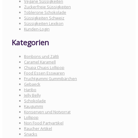
Vegane Süssigkeiten
Zuckerfreie Süssigkeiten
Toblerone Schokolade
Süssigkeiten Schweiz
Süssigkeiten Lexikon
Kunden-Login
Kategorien
Bonbons und Zältli
Caramel Karamell
Chupa Chups Lollipop
Food Essen Esswaren
Fruchtgummi Gummibärchen
Gebaeck
Haribo
Jelly Belly
Schokolade
Kaugummi
Konserven und Notvorrat
Lollipop
Non Food Partyartikel
Raucher Artikel
Snacks