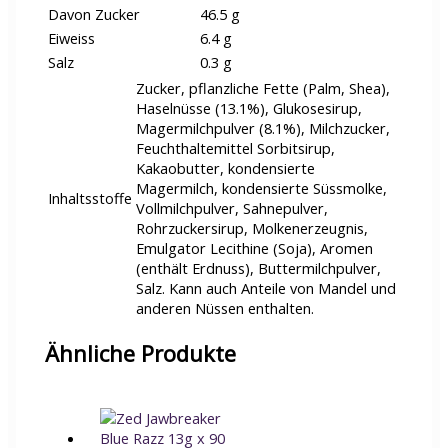
Davon Zucker
46.5 g
Eiweiss
6.4 g
Salz
0.3 g
Zucker, pflanzliche Fette (Palm, Shea),
Haselnüsse (13.1%), Glukosesirup,
Magermilchpulver (8.1%), Milchzucker,
Feuchthaltemittel Sorbitsirup,
Kakaobutter, kondensierte
Magermilch, kondensierte Süssmolke,
Inhaltsstoffe
Vollmilchpulver, Sahnepulver,
Rohrzuckersirup, Molkenerzeugnis,
Emulgator Lecithine (Soja), Aromen
(enthält Erdnuss), Buttermilchpulver,
Salz. Kann auch Anteile von Mandel und
anderen Nüssen enthalten.
Ähnliche Produkte