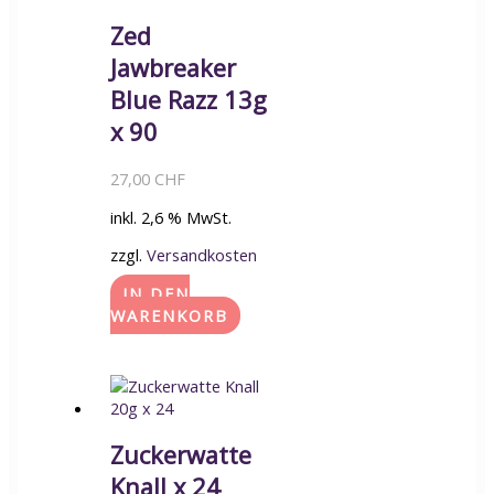
Zed
Jawbreaker
Blue Razz 13g
x 90
27,00
CHF
inkl. 2,6 % MwSt.
zzgl.
Versandkosten
IN DEN
WARENKORB
Zuckerwatte
Knall x 24