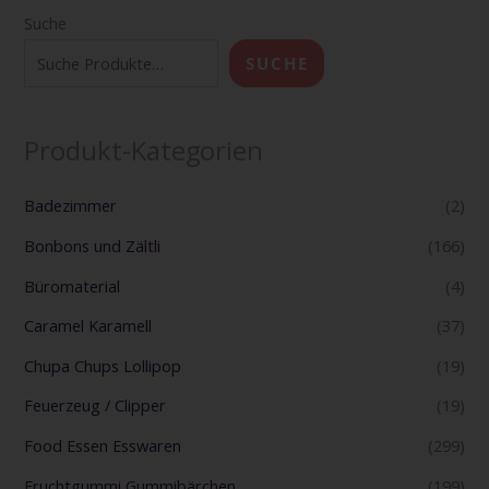
Suche
SUCHE
Produkt-Kategorien
Badezimmer
(2)
Bonbons und Zältli
(166)
Büromaterial
(4)
Caramel Karamell
(37)
Chupa Chups Lollipop
(19)
Feuerzeug / Clipper
(19)
Food Essen Esswaren
(299)
Fruchtgummi Gummibärchen
(199)