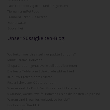
Tabak Tobacco Zigarren und E-Zigaretten
Tiernahrung Pet Food
Traubenzucker Süsswaren
Zuckerwatte
Zuckerfrei
Unser Süssigkeiten-Blog:
Wo bekomme ich einzeln verpackte Bonbons?
Munz Caramel Bouchée
Chupa Chups – genussvolle Lollipop-Abenteuer
Die beste Toblerone Schokolade gibt es hier!
Kikou You getrocknete Früchte
Ricola Schweizer Kräuterbonbon
Warum sind die Disch 5er Mocken nicht lieferbar?
5 Gründe, warum Zweifel Pommes Chips die besten Chips sind
Warum sind Brownies weltweit so beliebt?
Bonbons im Überblick