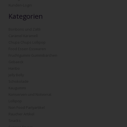
Kunden-Login
Kategorien
Bonbons und Zältli
Caramel Karamell
Chupa Chups Lollipop
Food Essen Esswaren
Fruchtgummi Gummibärchen
Gebaeck
Haribo
Jelly Belly
Schokolade
Kaugummi
Konserven und Notvorrat
Lollipop
Non Food Partyartikel
Raucher Artikel
Snacks
Süsses Divers