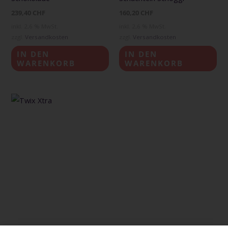
239,40
CHF
160,20
CHF
inkl. 2,6 % MwSt.
inkl. 2,6 % MwSt.
zzgl.
Versandkosten
zzgl.
Versandkosten
IN DEN
IN DEN
WARENKORB
WARENKORB