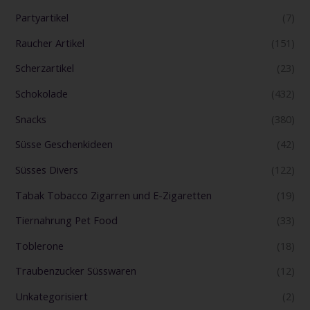
Partyartikel
(7)
Raucher Artikel
(151)
Scherzartikel
(23)
Schokolade
(432)
Snacks
(380)
Süsse Geschenkideen
(42)
Süsses Divers
(122)
Tabak Tobacco Zigarren und E-Zigaretten
(19)
Tiernahrung Pet Food
(33)
Toblerone
(18)
Traubenzucker Süsswaren
(12)
Unkategorisiert
(2)