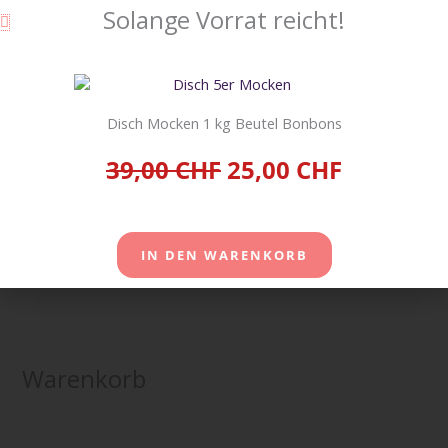
Twix Xtra 30 Stück à 75g
Solange Vorrat reicht!
Schokolade
48,00
CHF
inkl. 2,6 % MwSt.
zzgl.
Versandkosten
Disch Mocken 1 kg Beutel Bonbons
IN DEN
39,00 CHF
25,00 CHF
WARENKORB
IN DEN WARENKORB
Warenkorb