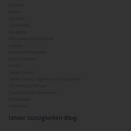
Gebaeck
Haribo
Jelly Belly
Schokolade
Kaugummi
Konserven und Notvorrat
Lollipop
Non Food Partyartikel
Raucher Artikel
Snacks
Süsses Divers
Tabak Tobacco Zigarren und E-Zigaretten
Tiernahrung Pet Food
Traubenzucker Süsswaren
Zuckerwatte
Zuckerfrei
Unser Süssigkeiten-Blog: