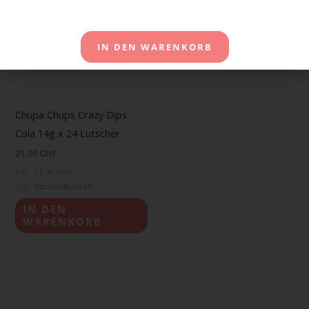
IN DEN WARENKORB
Chupa Chups Crazy Dips
Cola 14g x 24 Lutscher
21,60
CHF
inkl. 2,6 % MwSt.
zzgl.
Versandkosten
IN DEN
WARENKORB