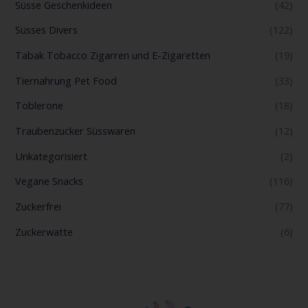
Süsse Geschenkideen
(42)
Süsses Divers
(122)
Tabak Tobacco Zigarren und E-Zigaretten
(19)
Tiernahrung Pet Food
(33)
Toblerone
(18)
Traubenzucker Süsswaren
(12)
Unkategorisiert
(2)
Vegane Snacks
(116)
Zuckerfrei
(77)
Zuckerwatte
(6)