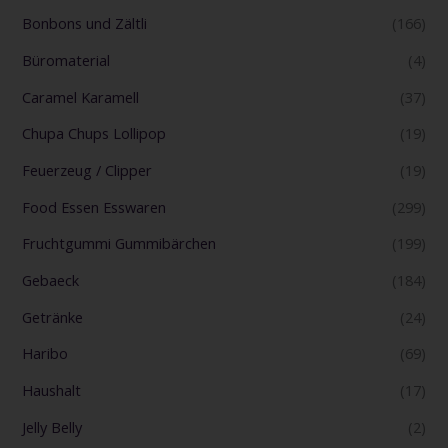
Bonbons und Zältli
(166)
Büromaterial
(4)
Caramel Karamell
(37)
Chupa Chups Lollipop
(19)
Feuerzeug / Clipper
(19)
Food Essen Esswaren
(299)
Fruchtgummi Gummibärchen
(199)
Gebaeck
(184)
Getränke
(24)
Haribo
(69)
Haushalt
(17)
Jelly Belly
(2)