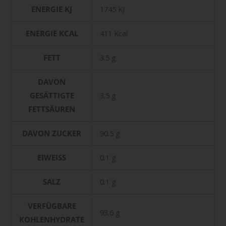
ENERGIE KJ
1745 KJ
ENERGIE KCAL
411 Kcal
FETT
3.5 g
DAVON
GESÄTTIGTE
3.5 g
FETTSÄUREN
DAVON ZUCKER
90.5 g
EIWEISS
0.1 g
SALZ
0.1 g
VERFÜGBARE
93.6 g
KOHLENHYDRATE