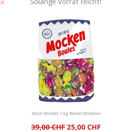
Solange Vorrat reicht!
Topps Juicy Drop Pop 12
Topps Big Baby Pop Mega
Schleckstengel Lollipop
Sour 12 Schleckstengel
Lollies
40,80
CHF
33,60
CHF
inkl. 2,6 % MwSt.
zzgl.
Versandkosten
inkl. 2,6 % MwSt.
zzgl.
Versandkosten
IN DEN
WARENKORB
IN DEN
WARENKORB
Disch Mocken 1 kg Beutel Bonbons
39,00 CHF
25,00 CHF