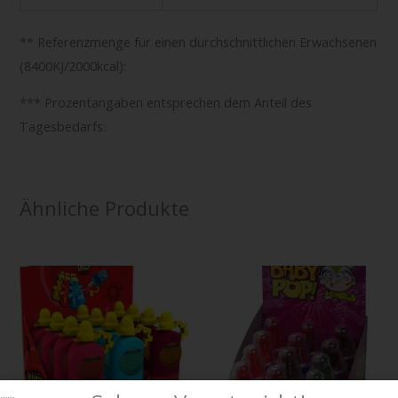
** Referenzmenge für einen durchschnittlichen Erwachsenen
(8400KJ/2000kcal):
*** Prozentangaben entsprechen dem Anteil des
Tagesbedarfs:
Ähnliche Produkte