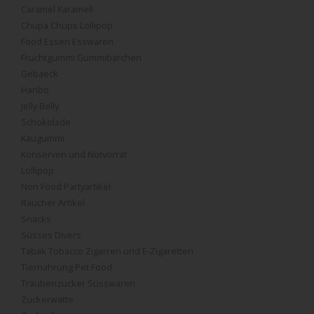
Caramel Karamell
Chupa Chups Lollipop
Food Essen Esswaren
Fruchtgummi Gummibärchen
Gebaeck
Haribo
Jelly Belly
Schokolade
Kaugummi
Konserven und Notvorrat
Lollipop
Non Food Partyartikel
Raucher Artikel
Snacks
Süsses Divers
Tabak Tobacco Zigarren und E-Zigaretten
Tiernahrung Pet Food
Traubenzucker Süsswaren
Zuckerwatte