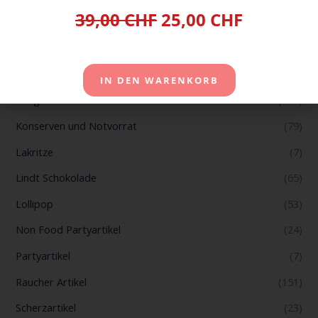
39,00 CHF
25,00 CHF
Haushalt
(17)
Jelly Belly
(2)
Kaffee und Kapseln
(19)
IN DEN WARENKORB
Kaugummi
(115)
Konserven und Notvorrat
(79)
Lakritze
(7)
Lindt Schokolade
(65)
Lollipop
(53)
Non Food Partyartikel
(24)
Partyartikel
(7)
Raucher Artikel
(151)
Scherzartikel
(23)