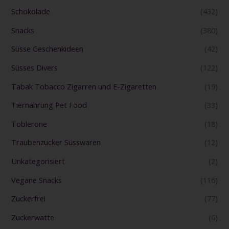
Schokolade
(432)
Snacks
(380)
Süsse Geschenkideen
(42)
Süsses Divers
(122)
Tabak Tobacco Zigarren und E-Zigaretten
(19)
Tiernahrung Pet Food
(33)
Toblerone
(18)
Traubenzucker Süsswaren
(12)
Unkategorisiert
(2)
Vegane Snacks
(116)
Zuckerfrei
(77)
Zuckerwatte
(6)