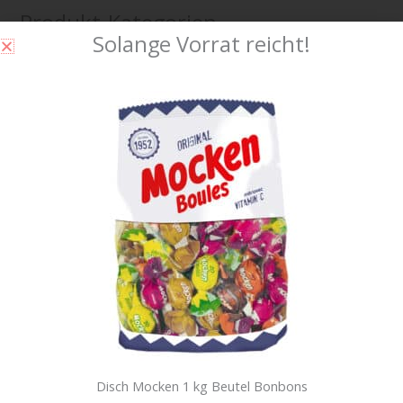
Produkt-Kategorien
Solange Vorrat reicht!
Badezimmer
(2)
Bonbons und Zältli
(166)
Büromaterial
(4)
Caramel Karamell
(37)
Chupa Chups Lollipop
(19)
Feuerzeug / Clipper
(19)
Food Essen Esswaren
(299)
Fruchtgummi Gummibärchen
(199)
Gebaeck
(184)
Getränke
(24)
Disch Mocken 1 kg Beutel Bonbons
Haribo
(69)