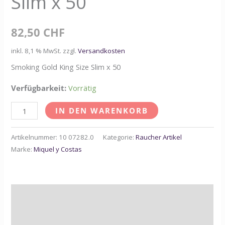
Slim x 50
Menge
82,50
CHF
inkl. 8,1 % MwSt.
zzgl.
Versandkosten
Smoking Gold King Size Slim x 50
Verfügbarkeit:
Vorrätig
IN DEN WARENKORB
Artikelnummer:
10 07282.0
Kategorie:
Raucher Artikel
Marke:
Miquel y Costas
Beschreibung
Zusätzliche Informationen