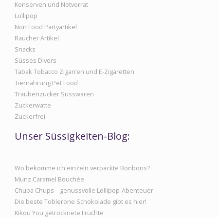
Konserven und Notvorrat
Lollipop
Non Food Partyartikel
Raucher Artikel
Snacks
Süsses Divers
Tabak Tobacco Zigarren und E-Zigaretten
Tiernahrung Pet Food
Traubenzucker Süsswaren
Zuckerwatte
Zuckerfrei
Unser Süssigkeiten-Blog:
Wo bekomme ich einzeln verpackte Bonbons?
Munz Caramel Bouchée
Chupa Chups – genussvolle Lollipop-Abenteuer
Die beste Toblerone Schokolade gibt es hier!
Kikou You getrocknete Früchte