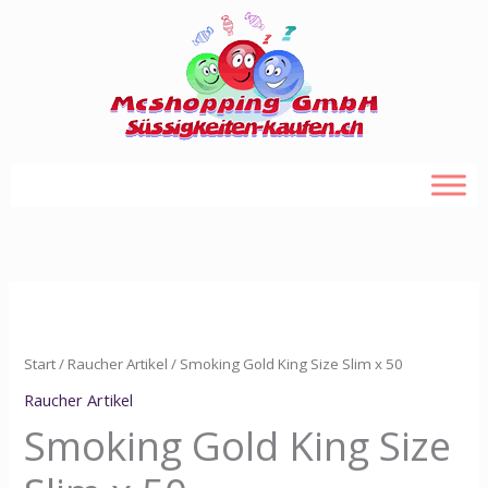
Zum
Inhalt
springen
Smoking
Gold
King
Start
/
Raucher Artikel
/ Smoking Gold King Size Slim x 50
Size
Raucher Artikel
Slim
Smoking Gold King Size
x
50