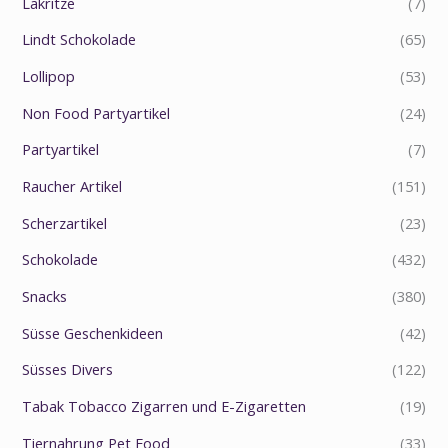
Lakritze
(7)
Lindt Schokolade
(65)
Lollipop
(53)
Non Food Partyartikel
(24)
Partyartikel
(7)
Raucher Artikel
(151)
Scherzartikel
(23)
Schokolade
(432)
Snacks
(380)
Süsse Geschenkideen
(42)
Süsses Divers
(122)
Tabak Tobacco Zigarren und E-Zigaretten
(19)
Tiernahrung Pet Food
(33)