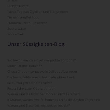
Snacks
Süsses Divers
Tabak Tobacco Zigarren und E-Zigaretten
Tiernahrung Pet Food
Traubenzucker Süsswaren
Zuckerwatte
Zuckerfrei
Unser Süssigkeiten-Blog:
Wo bekomme ich einzeln verpackte Bonbons?
Munz Caramel Bouchée
Chupa Chups – genussvolle Lollipop-Abenteuer
Die beste Toblerone Schokolade gibt es hier!
Kikou You getrocknete Früchte
Ricola Schweizer Kräuterbonbon
Warum sind die Disch 5er Mocken nicht lieferbar?
5 Gründe, warum Zweifel Pommes Chips die besten Chips sind
Warum sind Brownies weltweit so beliebt?