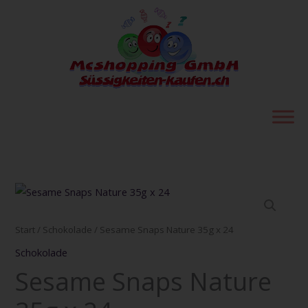
Zum
Inhalt
springen
Sesame
Snaps
Nature
Start
/
Schokolade
/ Sesame Snaps Nature 35g x 24
35g
Schokolade
x
Sesame Snaps Nature
24
Menge