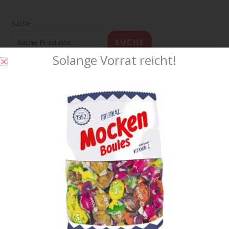
Suche
SUCHE
Solange Vorrat reicht!
Produkt-Kategorien
Badezimmer
(2)
Bonbons und Zältli
(166)
Büromaterial
(4)
Caramel Karamell
(37)
Chupa Chups Lollipop
(19)
Feuerzeug / Clipper
(19)
Food Essen Esswaren
(299)