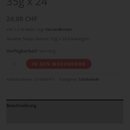
35g x 24
24,00
CHF
inkl. 2,6 % MwSt.
zzgl.
Versandkosten
Sesame Snaps Nature 35g x 24 Packungen
Verfügbarkeit:
Vorrätig
IN DEN WARENKORB
Artikelnummer:
20 04859.0
Kategorie:
Schokolade
Beschreibung
Zusätzliche Informationen