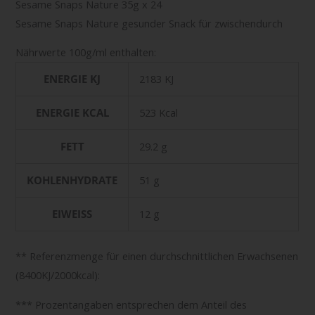
Sesame Snaps Nature 35g x 24
Sesame Snaps Nature gesunder Snack für zwischendurch
Nährwerte 100g/ml enthalten:
ENERGIE KJ
2183 KJ
ENERGIE KCAL
523 Kcal
FETT
29.2 g
KOHLENHYDRATE
51 g
EIWEISS
12 g
** Referenzmenge für einen durchschnittlichen Erwachsenen
(8400KJ/2000kcal):
*** Prozentangaben entsprechen dem Anteil des