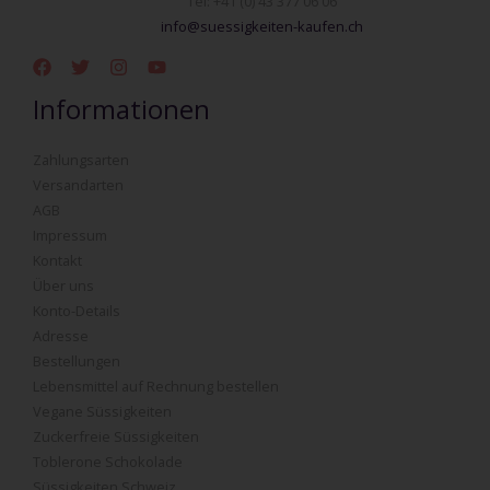
Tel: +41 (0) 43 377 06 06
info@suessigkeiten-kaufen.ch
Informationen
Zahlungsarten
Versandarten
AGB
Impressum
Kontakt
Über uns
Konto-Details
Adresse
Bestellungen
Lebensmittel auf Rechnung bestellen
Vegane Süssigkeiten
Zuckerfreie Süssigkeiten
Toblerone Schokolade
Süssigkeiten Schweiz