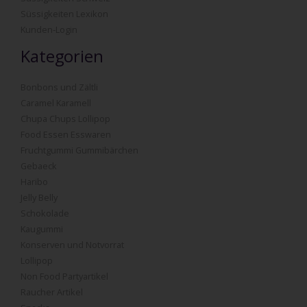
Süssigkeiten Lexikon
Kunden-Login
Kategorien
Bonbons und Zältli
Caramel Karamell
Chupa Chups Lollipop
Food Essen Esswaren
Fruchtgummi Gummibärchen
Gebaeck
Haribo
Jelly Belly
Schokolade
Kaugummi
Konserven und Notvorrat
Lollipop
Non Food Partyartikel
Raucher Artikel