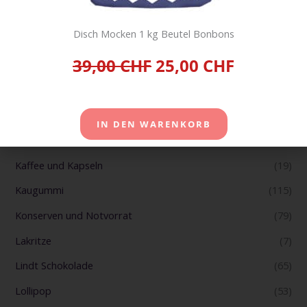
Fruchtgummi Gummibärchen
(199)
Disch Mocken 1 kg Beutel Bonbons
Gebaeck
(184)
39,00 CHF
25,00 CHF
Getränke
(24)
Haribo
(69)
Haushalt
(17)
IN DEN WARENKORB
Jelly Belly
(2)
Kaffee und Kapseln
(19)
Kaugummi
(115)
Konserven und Notvorrat
(79)
Lakritze
(7)
Lindt Schokolade
(65)
Lollipop
(53)