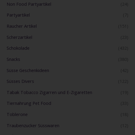
Non Food Partyartikel
(24)
Partyartikel
(7)
Raucher Artikel
(151)
Scherzartikel
(23)
Schokolade
(432)
Snacks
(380)
Süsse Geschenkideen
(42)
Süsses Divers
(122)
Tabak Tobacco Zigarren und E-Zigaretten
(19)
Tiernahrung Pet Food
(33)
Toblerone
(18)
Traubenzucker Süsswaren
(12)