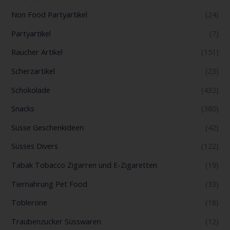
Non Food Partyartikel
(24)
Partyartikel
(7)
Raucher Artikel
(151)
Scherzartikel
(23)
Schokolade
(432)
Snacks
(380)
Süsse Geschenkideen
(42)
Süsses Divers
(122)
Tabak Tobacco Zigarren und E-Zigaretten
(19)
Tiernahrung Pet Food
(33)
Toblerone
(18)
Traubenzucker Süsswaren
(12)