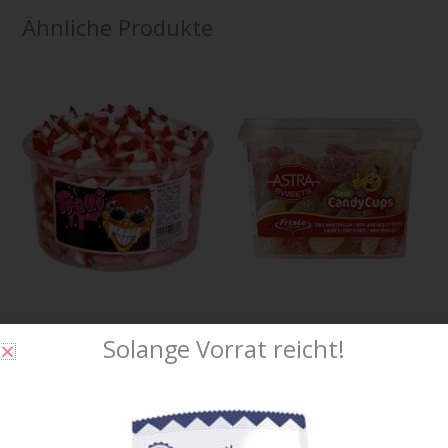
Ähnliche Produkte
Trolli Mini-Dracula Dose à
Astra Saure Mini Zungen 12
Solange Vorrat reicht!
150 Stück Fruchtgummi
Dosen je 200g Fruchtgummi
23,00
CHF
38,40
CHF
inkl. 2,6 % MwSt.
inkl. 2,6 % MwSt.
zzgl.
Versandkosten
zzgl.
Versandkosten