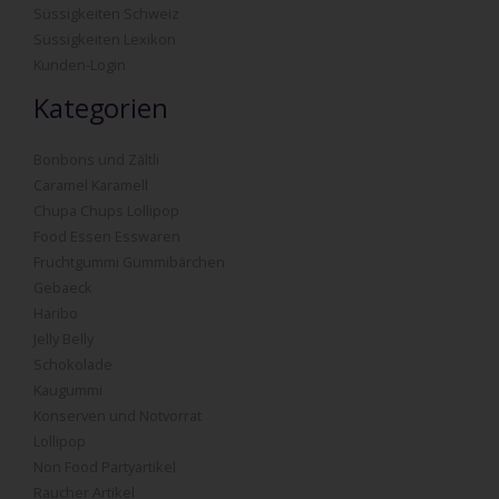
Süssigkeiten Schweiz
Süssigkeiten Lexikon
Kunden-Login
Kategorien
Bonbons und Zältli
Caramel Karamell
Chupa Chups Lollipop
Food Essen Esswaren
Fruchtgummi Gummibärchen
Gebaeck
Haribo
Jelly Belly
Schokolade
Kaugummi
Konserven und Notvorrat
Lollipop
Non Food Partyartikel
Raucher Artikel