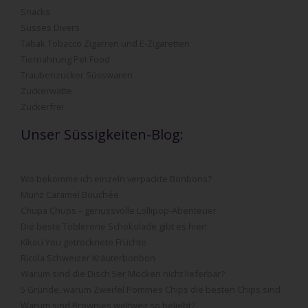
Snacks
Süsses Divers
Tabak Tobacco Zigarren und E-Zigaretten
Tiernahrung Pet Food
Traubenzucker Süsswaren
Zuckerwatte
Zuckerfrei
Unser Süssigkeiten-Blog:
Wo bekomme ich einzeln verpackte Bonbons?
Munz Caramel Bouchée
Chupa Chups – genussvolle Lollipop-Abenteuer
Die beste Toblerone Schokolade gibt es hier!
Kikou You getrocknete Früchte
Ricola Schweizer Kräuterbonbon
Warum sind die Disch 5er Mocken nicht lieferbar?
5 Gründe, warum Zweifel Pommes Chips die besten Chips sind
Warum sind Brownies weltweit so beliebt?