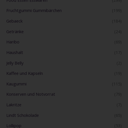
Fruchtgummi Gummibärchen
(199)
Gebaeck
(184)
Getränke
(24)
Haribo
(69)
Haushalt
(17)
Jelly Belly
(2)
Kaffee und Kapseln
(19)
Kaugummi
(115)
Konserven und Notvorrat
(79)
Lakritze
(7)
Lindt Schokolade
(65)
Lollipop
(53)