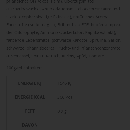
pflanzliches Öl (Kokos, Palm), Überzugsmittel
(Carnaubawachs), Antioxidationsmittel (Ascorbinsäure und
stark tocopherolhaltige Extrakte), natürliches Aroma,
Farbstoffe (Kurkumagelb, Brilliantblau FCF, Kupferkomplexe
der Chlorophylle, Ammoniakzuckerkulör, Paprikaextrakt),
färbende Lebensmittel (schwarze Karotte, Spirulina, Saflor,
schwarze Johannisbeere), Frucht- und Pflanzenkonzentrate
(Brennessel, Spinat, Rettich, Kürbis, Apfel, Tomate).
100g/ml enthalten:
ENERGIE KJ
1546 KJ
ENERGIE KCAL
366 Kcal
FETT
0.9 g
DAVON