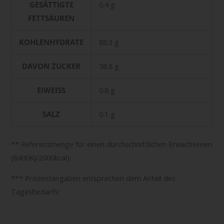
GESÄTTIGTE
0.4 g
FETTSÄUREN
KOHLENHYDRATE
88.3 g
DAVON ZUCKER
58.8 g
EIWEISS
0.8 g
SALZ
0.1 g
** Referenzmenge für einen durchschnittlichen Erwachsenen
(8400KJ/2000kcal):
*** Prozentangaben entsprechen dem Anteil des
Tagesbedarfs: