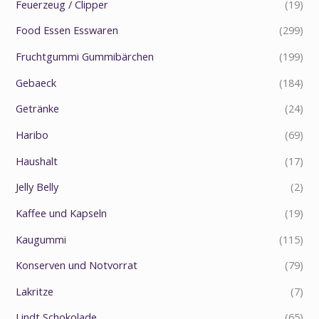
Feuerzeug / Clipper
(19)
Food Essen Esswaren
(299)
Fruchtgummi Gummibärchen
(199)
Gebaeck
(184)
Getränke
(24)
Haribo
(69)
Haushalt
(17)
Jelly Belly
(2)
Kaffee und Kapseln
(19)
Kaugummi
(115)
Konserven und Notvorrat
(79)
Lakritze
(7)
Lindt Schokolade
(65)