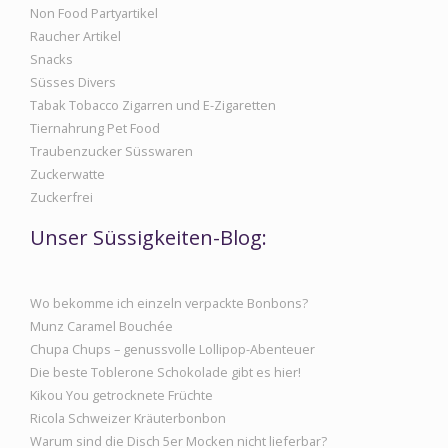
Non Food Partyartikel
Raucher Artikel
Snacks
Süsses Divers
Tabak Tobacco Zigarren und E-Zigaretten
Tiernahrung Pet Food
Traubenzucker Süsswaren
Zuckerwatte
Zuckerfrei
Unser Süssigkeiten-Blog:
Wo bekomme ich einzeln verpackte Bonbons?
Munz Caramel Bouchée
Chupa Chups – genussvolle Lollipop-Abenteuer
Die beste Toblerone Schokolade gibt es hier!
Kikou You getrocknete Früchte
Ricola Schweizer Kräuterbonbon
Warum sind die Disch 5er Mocken nicht lieferbar?