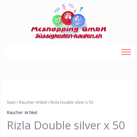
Zum
Inhalt
springen
Rizla
Double
silver
Start
/
Raucher Artikel
/ Rizla Double silver x 50
x
Raucher Artikel
50
Rizla Double silver x 50
Menge