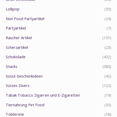
Lollipop
(53)
Non Food Partyartikel
(24)
Partyartikel
(7)
Raucher Artikel
(151)
Scherzartikel
(23)
Schokolade
(432)
Snacks
(380)
Süsse Geschenkideen
(42)
Süsses Divers
(122)
Tabak Tobacco Zigarren und E-Zigaretten
(19)
Tiernahrung Pet Food
(33)
Toblerone
(18)