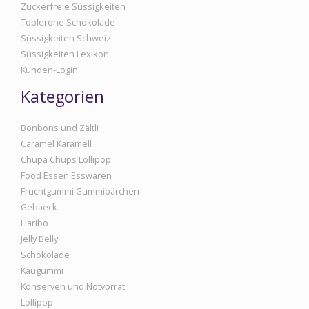
Zuckerfreie Süssigkeiten
Toblerone Schokolade
Süssigkeiten Schweiz
Süssigkeiten Lexikon
Kunden-Login
Kategorien
Bonbons und Zältli
Caramel Karamell
Chupa Chups Lollipop
Food Essen Esswaren
Fruchtgummi Gummibärchen
Gebaeck
Haribo
Jelly Belly
Schokolade
Kaugummi
Konserven und Notvorrat
Lollipop