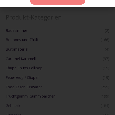
Produkt-Kategorien
Badezimmer
(2)
Bonbons und Zältli
(166)
Büromaterial
(4)
Caramel Karamell
(37)
Chupa Chups Lollipop
(19)
Feuerzeug / Clipper
(19)
Food Essen Esswaren
(299)
Fruchtgummi Gummibärchen
(199)
Gebaeck
(184)
Getränke
(24)