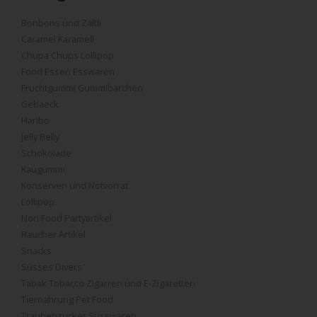
Bonbons und Zältli
Caramel Karamell
Chupa Chups Lollipop
Food Essen Esswaren
Fruchtgummi Gummibärchen
Gebaeck
Haribo
Jelly Belly
Schokolade
Kaugummi
Konserven und Notvorrat
Lollipop
Non Food Partyartikel
Raucher Artikel
Snacks
Süsses Divers
Tabak Tobacco Zigarren und E-Zigaretten
Tiernahrung Pet Food
Traubenzucker Süsswaren