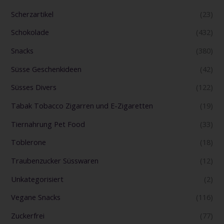
Scherzartikel
(23)
Schokolade
(432)
Snacks
(380)
Süsse Geschenkideen
(42)
Süsses Divers
(122)
Tabak Tobacco Zigarren und E-Zigaretten
(19)
Tiernahrung Pet Food
(33)
Toblerone
(18)
Traubenzucker Süsswaren
(12)
Unkategorisiert
(2)
Vegane Snacks
(116)
Zuckerfrei
(77)