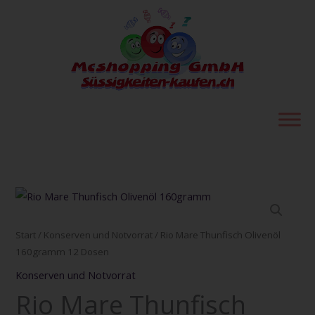
Zum
Inhalt
springen
Rio
Mare
Thunfisch
Start
/
Konserven und Notvorrat
/ Rio Mare Thunfisch Olivenöl
Olivenöl
160gramm 12 Dosen
160gramm
Konserven und Notvorrat
12
Rio Mare Thunfisch
Dosen