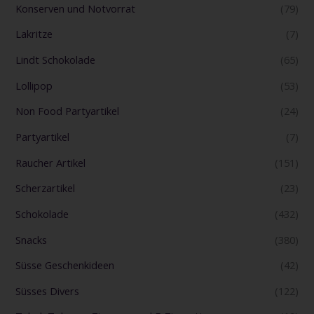
Konserven und Notvorrat
(79)
Lakritze
(7)
Lindt Schokolade
(65)
Lollipop
(53)
Non Food Partyartikel
(24)
Partyartikel
(7)
Raucher Artikel
(151)
Scherzartikel
(23)
Schokolade
(432)
Snacks
(380)
Süsse Geschenkideen
(42)
Süsses Divers
(122)