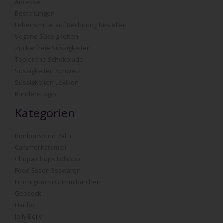
Adresse
Bestellungen
Lebensmittel auf Rechnung bestellen
Vegane Süssigkeiten
Zuckerfreie Süssigkeiten
Toblerone Schokolade
Süssigkeiten Schweiz
Süssigkeiten Lexikon
Kunden-Login
Kategorien
Bonbons und Zältli
Caramel Karamell
Chupa Chups Lollipop
Food Essen Esswaren
Fruchtgummi Gummibärchen
Gebaeck
Haribo
Jelly Belly