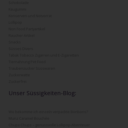
Schokolade
Kaugummi
Konserven und Notvorrat
Lollipop
Non Food Partyartikel
Raucher Artikel
Snacks
Süsses Divers
Tabak Tobacco Zigarren und E-Zigaretten
Tiernahrung Pet Food
Traubenzucker Süsswaren
Zuckerwatte
Zuckerfrei
Unser Süssigkeiten-Blog:
Wo bekomme ich einzeln verpackte Bonbons?
Munz Caramel Bouchée
Chupa Chups – genussvolle Lollipop-Abenteuer