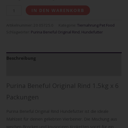
IN DEN WARENKORB
Artikelnummer:
20 05725.0
Kategorie:
Tiernahrung Pet Food
Schlagwörter:
Purina Beneful Original Rind
,
Hundefutter
Beschreibung
Zusätzliche Informationen
Purina Beneful Original Rind 1.5kg x 6
Packungen
Purina Beneful Original Rind Hundefutter ist die ideale
Mahlzeit für deinen geliebten Vierbeiner. Die Mischung aus
weichen Brocken und knusprigen Kroketten sorgt für ein