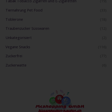
Tabak Tobacco Zigarren und E-Zigaretten
(19)
Tiernahrung Pet Food
(33)
Toblerone
(18)
Traubenzucker Süsswaren
(12)
Unkategorisiert
(2)
Vegane Snacks
(116)
Zuckerfrei
(77)
Zuckerwatte
(6)