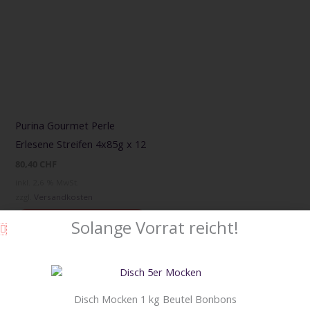
Purina Gourmet Perle
Erlesene Streifen 4x85g x 12
80,40
CHF
inkl. 2,6 % MwSt.
zzgl.
Versandkosten
IN DEN
Solange Vorrat reicht!
WARENKORB
Disch Mocken 1 kg Beutel Bonbons