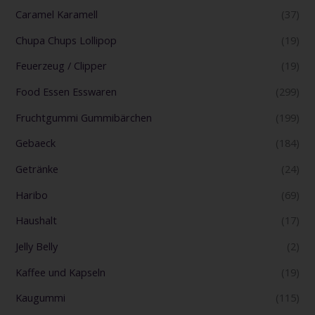
Caramel Karamell
(37)
Chupa Chups Lollipop
(19)
Feuerzeug / Clipper
(19)
Food Essen Esswaren
(299)
Fruchtgummi Gummibärchen
(199)
Gebaeck
(184)
Getränke
(24)
Haribo
(69)
Haushalt
(17)
Jelly Belly
(2)
Kaffee und Kapseln
(19)
Kaugummi
(115)