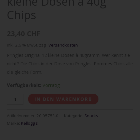
kleine Dosen à 40g
Chips
Chips
Menge
23,40
CHF
inkl. 2,6 % MwSt.
zzgl.
Versandkosten
Pringles Original 12 kleine Dosen à 40gramm. Wer kennt sie
nicht? Die Chips in der Dose von Pringles. Pommes Chips alle
die gleiche Form.
Verfügbarkeit:
Vorrätig
IN DEN WARENKORB
Artikelnummer:
20 05753.0
Kategorie:
Snacks
Marke:
Kellogg's