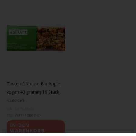
Taste of Nature Bio Apple
vegan 40 gramm 16 Stück
41,60
CHF
inkl. 2,6 % MwSt.
zzgl.
Versandkosten
IN DEN
WARENKORB