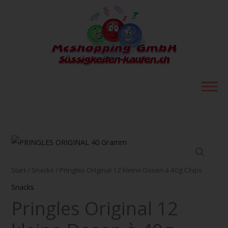
Zum
Inhalt
springen
Pringles
Original
12
Start
/
Snacks
/ Pringles Original 12 kleine Dosen à 40g Chips
kleine
Snacks
Dosen
Pringles Original 12
à
40g