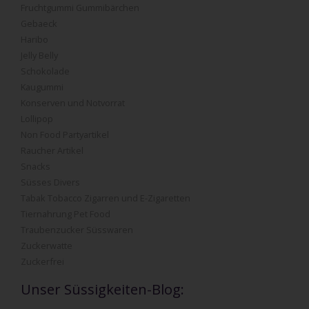
Fruchtgummi Gummibärchen
Gebaeck
Haribo
Jelly Belly
Schokolade
Kaugummi
Konserven und Notvorrat
Lollipop
Non Food Partyartikel
Raucher Artikel
Snacks
Süsses Divers
Tabak Tobacco Zigarren und E-Zigaretten
Tiernahrung Pet Food
Traubenzucker Süsswaren
Zuckerwatte
Zuckerfrei
Unser Süssigkeiten-Blog: