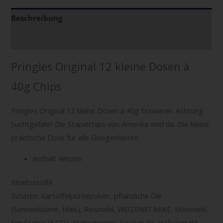
Beschreibung
Zusätzliche Informationen
Pringles Original 12 kleine Dosen à
40g Chips
Pringles Original 12 kleine Dosen à 40g Esswaren. Achtung
Suchtgefahr! Die Stapelchips von Amerika sind da. Die kleine
praktische Dose für alle Gelegenheiten.
enthält Weizen
Inhaltsstoffe
Zutaten: Kartoffelpüreepulver, pflanzliche Öle
(Sonnenblume, Mais), Reismehl, WEIZENSTÄRKE, Maismehl,
Emulgator (E471), Maltodextrin, Speisesalz, Hefeextrakt,