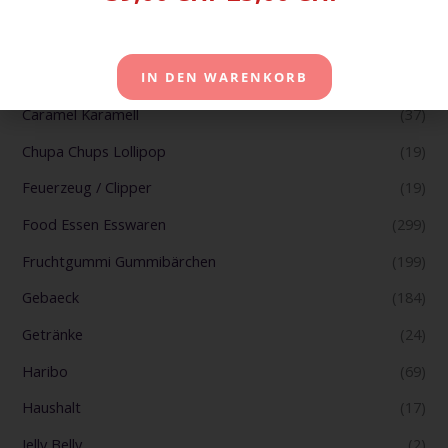
Badezimmer
(2)
Bonbons und Zältli
(166)
Büromaterial
(4)
IN DEN WARENKORB
Caramel Karamell
(37)
Chupa Chups Lollipop
(19)
Feuerzeug / Clipper
(19)
Food Essen Esswaren
(299)
Fruchtgummi Gummibärchen
(199)
Gebaeck
(184)
Getränke
(24)
Haribo
(69)
Haushalt
(17)
Jelly Belly
(2)