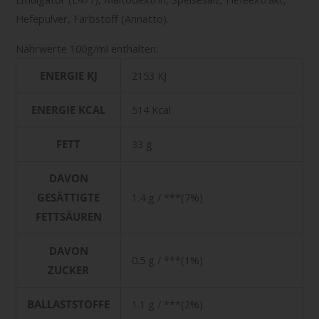
Hefepulver, Farbstoff (Annatto).
Nährwerte 100g/ml enthalten:
ENERGIE KJ
2153 KJ
ENERGIE KCAL
514 Kcal
FETT
33 g
DAVON
GESÄTTIGTE
1.4 g / ***(7%)
FETTSÄUREN
DAVON
0.5 g / ***(1%)
ZUCKER
BALLASTSTOFFE
1.1 g / ***(2%)