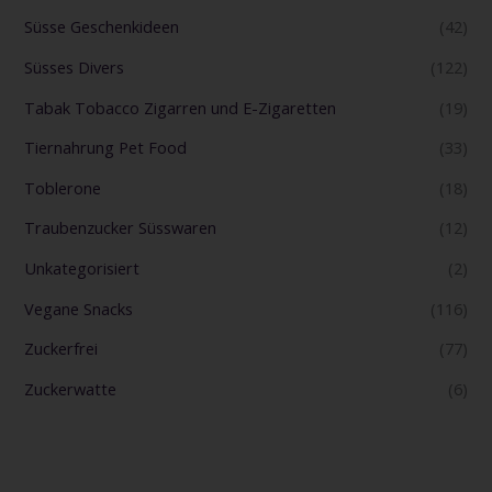
Süsse Geschenkideen
(42)
Süsses Divers
(122)
Tabak Tobacco Zigarren und E-Zigaretten
(19)
Tiernahrung Pet Food
(33)
Toblerone
(18)
Traubenzucker Süsswaren
(12)
Unkategorisiert
(2)
Vegane Snacks
(116)
Zuckerfrei
(77)
Zuckerwatte
(6)