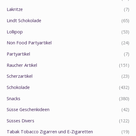
Lakritze
(7)
Lindt Schokolade
(65)
Lollipop
(53)
Non Food Partyartikel
(24)
Partyartikel
(7)
Raucher Artikel
(151)
Scherzartikel
(23)
Schokolade
(432)
Snacks
(380)
Süsse Geschenkideen
(42)
Süsses Divers
(122)
Tabak Tobacco Zigarren und E-Zigaretten
(19)