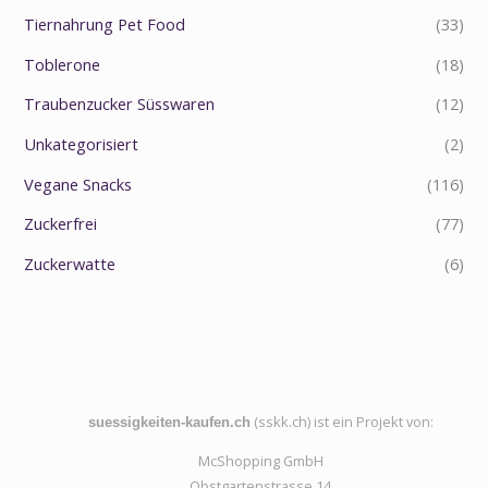
Tiernahrung Pet Food
(33)
Toblerone
(18)
Traubenzucker Süsswaren
(12)
Unkategorisiert
(2)
Vegane Snacks
(116)
Zuckerfrei
(77)
Zuckerwatte
(6)
(sskk.ch) ist ein Projekt von:
suessigkeiten-kaufen.ch
McShopping GmbH
Obstgartenstrasse 14