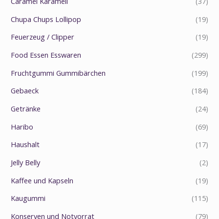
Caramel Karamell
(37)
Chupa Chups Lollipop
(19)
Feuerzeug / Clipper
(19)
Food Essen Esswaren
(299)
Fruchtgummi Gummibärchen
(199)
Gebaeck
(184)
Getränke
(24)
Haribo
(69)
Haushalt
(17)
Jelly Belly
(2)
Kaffee und Kapseln
(19)
Kaugummi
(115)
Konserven und Notvorrat
(79)