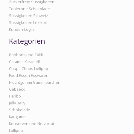
Zuckerfreie Süssigkeiten
Toblerone Schokolade
Süssigkeiten Schweiz
Süssigkeiten Lexikon
Kunden-Login
Kategorien
Bonbons und Zältli
Caramel Karamell
Chupa Chups Lollipop
Food Essen Esswaren
Fruchtgummi Gummibärchen
Gebaeck
Haribo
Jelly Belly
Schokolade
Kaugummi
Konserven und Notvorrat
Lollipop