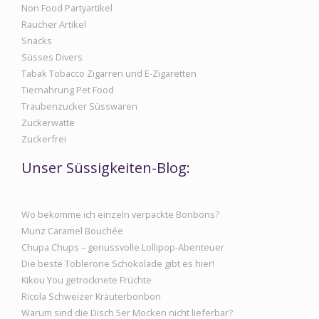
Non Food Partyartikel
Raucher Artikel
Snacks
Süsses Divers
Tabak Tobacco Zigarren und E-Zigaretten
Tiernahrung Pet Food
Traubenzucker Süsswaren
Zuckerwatte
Zuckerfrei
Unser Süssigkeiten-Blog:
Wo bekomme ich einzeln verpackte Bonbons?
Munz Caramel Bouchée
Chupa Chups – genussvolle Lollipop-Abenteuer
Die beste Toblerone Schokolade gibt es hier!
Kikou You getrocknete Früchte
Ricola Schweizer Kräuterbonbon
Warum sind die Disch 5er Mocken nicht lieferbar?