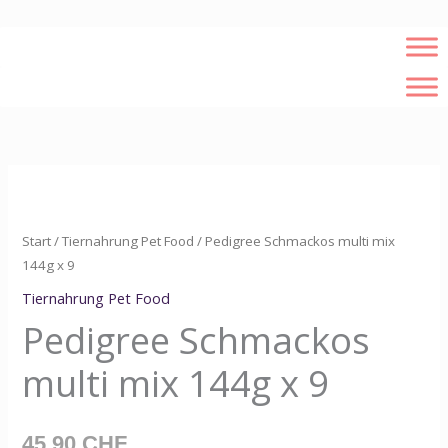
Zum
Inhalt
springen
Pedigree
Schmackos
multi
Start
/
Tiernahrung Pet Food
/ Pedigree Schmackos multi mix
mix
144g x 9
144g
Tiernahrung Pet Food
x
Pedigree Schmackos
9
multi mix 144g x 9
Menge
45,90
CHF