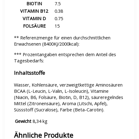
BIOTIN
7.5
VITAMIN B12
0.38
VITAMIN D
0.75
FOLSÄURE
15
** Referenzmenge für einen durchschnittlichen
Erwachsenen (8400KJ/2000kcal):
*** Prozentangaben entsprechen dem Anteil des
Tagesbedarfs:
Inhaltsstoffe
Wasser, Kohlensäure, verzweigtkettige Aminosäuren
BCAA (L-Leucin, L-Valin, L-Isoleucin), Vitamine
(Niacin, B6, Folsäure, Biotin, D, B12), säureregelndes
Mittel (Zitronensäure), Aroma (Litschi, Apfel),
Süssstoff (Sucralose), Farbe (Beta-Carotin).
Gewicht
8,34 kg
Ähnliche Produkte