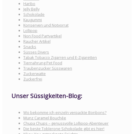
Haribo
Jelly Belly
Schokolade
Kaugummi
Konserven und Notvorrat
Lollipop
Non Food Partyartikel
Raucher Artikel
Snacks
Süsses Divers
Tabak Tobacco Zigarren und E-Zigaretten
Tiernahrung Pet Food
Traubenzucker Süsswaren
Zuckerwatte
Zuckerfrei
Unser Süssigkeiten-Blog:
Wo bekomme ich einzeln verpackte Bonbons?
Munz Caramel Bouchée
Chupa Chups – genussvolle Lollipop-Abenteuer
Die beste Toblerone Schokolade gibt es hier!