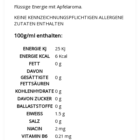
Flüssige Energie mit Apfelaroma.
KEINE KENNZEICHNUNGSPFLICHTIGEN ALLERGENE
ZUTATEN ENTHALTEN
100g/ml enthalten:
ENERGIE KJ
25 KJ
ENERGIE KCAL
6 Kcal
FETT
0 g
DAVON
GESÄTTIGTE
0 g
FETTSÄUREN
KOHLENHYDRATE
0 g
DAVON ZUCKER
0 g
BALLASTSTOFFE
0 g
EIWEISS
1.5 g
SALZ
0 g
NIACIN
2 mg
VITAMIN B6
0.21 mg