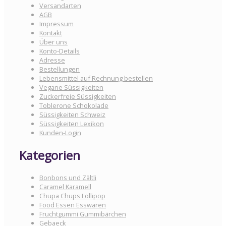
Versandarten
AGB
Impressum
Kontakt
Über uns
Konto-Details
Adresse
Bestellungen
Lebensmittel auf Rechnung bestellen
Vegane Süssigkeiten
Zuckerfreie Süssigkeiten
Toblerone Schokolade
Süssigkeiten Schweiz
Süssigkeiten Lexikon
Kunden-Login
Kategorien
Bonbons und Zältli
Caramel Karamell
Chupa Chups Lollipop
Food Essen Esswaren
Fruchtgummi Gummibärchen
Gebaeck