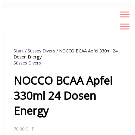
Zum
NOCCO
Inhalt
BCAA
springen
Apfel
330ml
24
Dosen
Energy
Menge
Start
/
Süsses Divers
/ NOCCO BCAA Apfel 330ml 24
Dosen Energy
Süsses Divers
NOCCO BCAA Apfel
330ml 24 Dosen
Energy
70,80
CHF