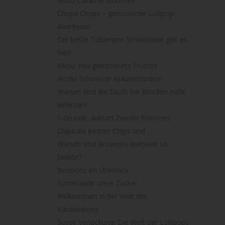
Munz Caramel Bouchée
Chupa Chups – genussvolle Lollipop-
Abenteuer
Die beste Toblerone Schokolade gibt es
hier!
Kikou You getrocknete Früchte
Ricola Schweizer Kräuterbonbon
Warum sind die Disch 5er Mocken nicht
lieferbar?
5 Gründe, warum Zweifel Pommes
Chips die besten Chips sind
Warum sind Brownies weltweit so
beliebt?
Bonbons im Überblick
-
Schokolade ohne Zucker
Willkommen in der Welt der
Kaubonbons
Süsse Verlockung: Die Welt der Lollipops