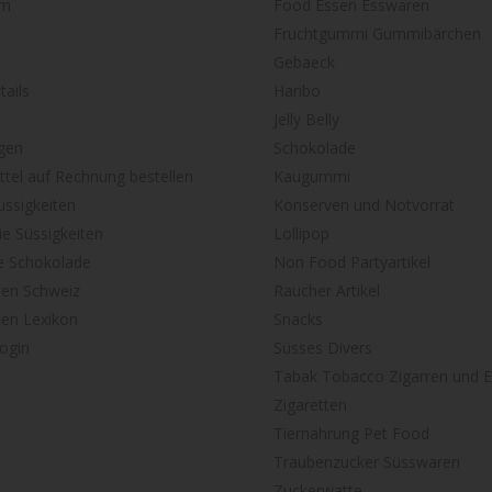
um
Food Essen Esswaren
Fruchtgummi Gummibärchen
Gebaeck
ails
Haribo
Jelly Belly
gen
Schokolade
tel auf Rechnung bestellen
Kaugummi
ssigkeiten
Konserven und Notvorrat
ie Süssigkeiten
Lollipop
e Schokolade
Non Food Partyartikel
ten Schweiz
Raucher Artikel
ten Lexikon
Snacks
ogin
Süsses Divers
Tabak Tobacco Zigarren und E
Zigaretten
Tiernahrung Pet Food
Traubenzucker Süsswaren
Zuckerwatte