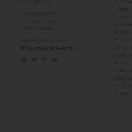
ein Projekt von:
Impress
Kontakt
McShopping GmbH
Über uns
Obstgartenstrasse 14
Konto-Det
CH-8136 Gattikon
Adresse
Bestellun
Tel: +41 (0) 43 377 06 06
Lebensmit
info@suessigkeiten-kaufen.ch
Vegane Sü
Zuckerfre
Tobleron
Süssigkei
Süssigkei
Kunden-L