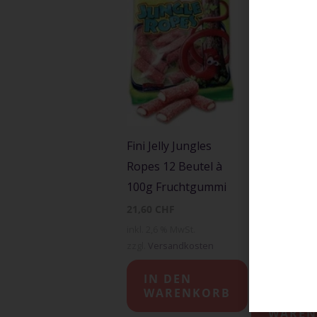
Fini Jelly Jungles
Trolli Saure
Ropes 12 Beutel à
Apfelringe 
100g Fruchtgummi
pro Dose
Fruchtgumm
21,60
CHF
inkl. 2,6 % MwSt.
23,00
CHF
zzgl.
Versandkosten
inkl. 2,6 % MwSt
zzgl.
Versandk
IN DEN
WARENKORB
IN DEN
WAREN