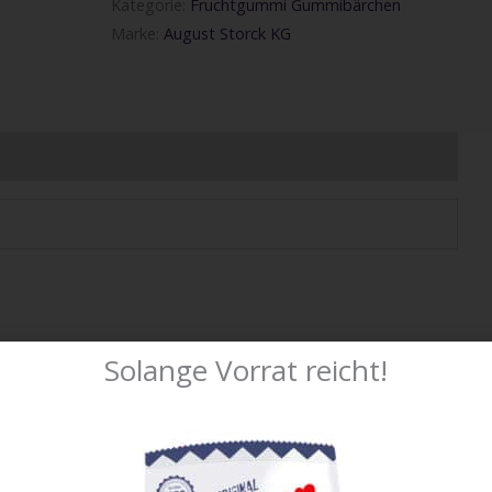
Kategorie:
Fruchtgummi Gummibärchen
Marke:
August Storck KG
Solange Vorrat reicht!