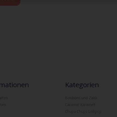
rmationen
Kategorien
arten
Bonbons und Zältli
rten
Caramel Karamell
Chupa Chups Lollipop