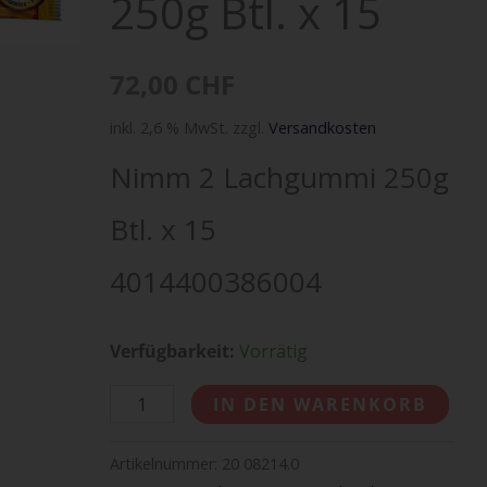
250g Btl. x 15
Menge
72,00
CHF
inkl. 2,6 % MwSt.
zzgl.
Versandkosten
Nimm 2 Lachgummi 250g
Btl. x 15
4014400386004
Verfügbarkeit:
Vorrätig
IN DEN WARENKORB
Artikelnummer:
20 08214.0