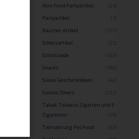
Non Food Partyartikel
(24)
Partyartikel
(7)
Raucher Artikel
(151)
Scherzartikel
(23)
Schokolade
(432)
Snacks
(380)
Süsse Geschenkideen
(42)
Süsses Divers
(122)
Tabak Tobacco Zigarren und E-
Zigaretten
(19)
Tiernahrung Pet Food
(33)