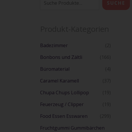
SUCHE
Produkt-Kategorien
Badezimmer
(2)
Bonbons und Zältli
(166)
Büromaterial
(4)
Caramel Karamell
(37)
Chupa Chups Lollipop
(19)
Feuerzeug / Clipper
(19)
Food Essen Esswaren
(299)
Fruchtgummi Gummibärchen