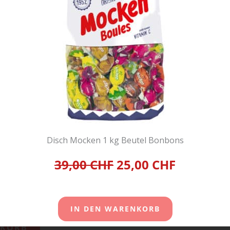
Haribo Dragibus
150 Stück
120gramm 30 Beutel
Bonbons
Disch Mocken 1 kg Beutel Bonbons
i
75,00
CHF
39,00 CHF
25,00 CHF
inkl. 2,6 % MwSt.
zzgl.
Versandkosten
.
osten
IN DEN
IN DEN WARENKORB
WARENKORB
KORB