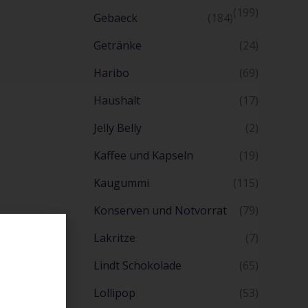
(199)
Gebaeck
(184)
Getränke
(24)
Haribo
(69)
Haushalt
(17)
Jelly Belly
(2)
Kaffee und Kapseln
(19)
Kaugummi
(115)
Konserven und Notvorrat
(79)
Lakritze
(7)
Lindt Schokolade
(65)
Lollipop
(53)