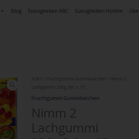
Blog
Süssigkeiten ABC
Süssigkeiten Hotline
Übe
Nimm
Start
/
Fruchtgummi Gummibärchen
/ Nimm 2
Lachgummi 250g Btl. x 15
2
Lachgummi
Fruchtgummi Gummibärchen
250g
Nimm 2
Btl.
Lachgummi
x
15