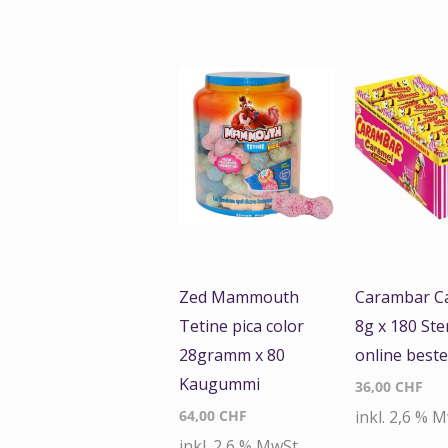
Zed Mammouth
Carambar C
Tetine pica color
8g x 180 Ste
28gramm x 80
online beste
Kaugummi
36,00
CHF
64,00
CHF
inkl. 2,6 % 
inkl. 2,6 % MwSt.