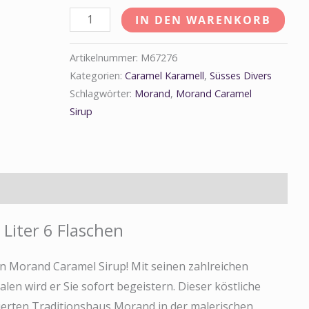
IN DEN WARENKORB
Artikelnummer:
M67276
Kategorien:
Caramel Karamell
,
Süsses Divers
Schlagwörter:
Morand
,
Morand Caramel
Sirup
rmationen
Liter 6 Flaschen
n Morand Caramel Sirup! Mit seinen zahlreichen
len wird er Sie sofort begeistern. Dieser köstliche
ierten Traditionshaus Morand in der malerischen