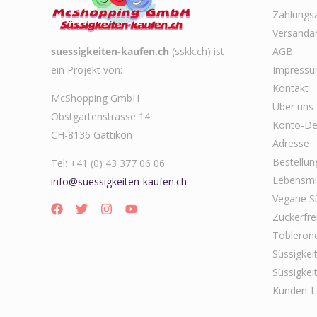
Zahlungs
Versanda
suessigkeiten-kaufen.ch
(sskk.ch) ist
AGB
ein Projekt von:
Impress
Kontakt
McShopping GmbH
Über uns
Obstgartenstrasse 14
Konto-Det
CH-8136 Gattikon
Adresse
Bestellun
Tel: +41 (0) 43 377 06 06
Lebensmit
info@suessigkeiten-kaufen.ch
Vegane Sü
Zuckerfre
Tobleron
Süssigkei
Süssigkei
Kunden-L