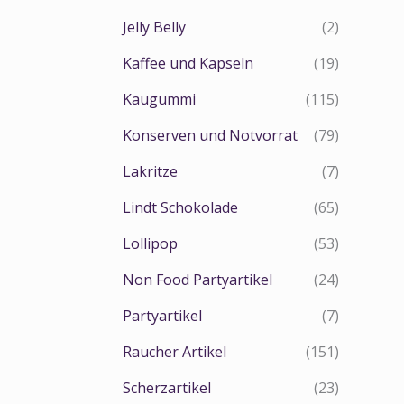
Jelly Belly
(2)
Kaffee und Kapseln
(19)
Kaugummi
(115)
Konserven und Notvorrat
(79)
Lakritze
(7)
Lindt Schokolade
(65)
Lollipop
(53)
Non Food Partyartikel
(24)
Partyartikel
(7)
Raucher Artikel
(151)
Scherzartikel
(23)