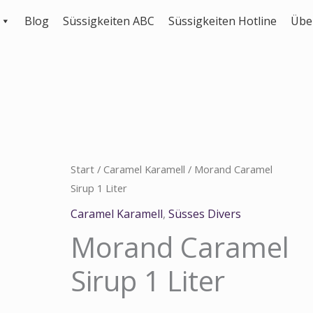
Blog
Süssigkeiten ABC
Süssigkeiten Hotline
Übe
Morand
Start
/
Caramel Karamell
/ Morand Caramel
Sirup 1 Liter
Caramel
Sirup
Caramel Karamell
,
Süsses Divers
1
Morand Caramel
Liter
Sirup 1 Liter
Menge