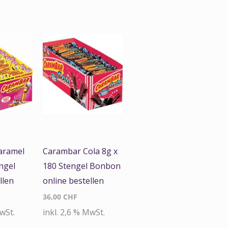
aramel
Carambar Cola 8g x
ngel
180 Stengel Bonbon
llen
online bestellen
36,00
CHF
MwSt.
inkl. 2,6 % MwSt.