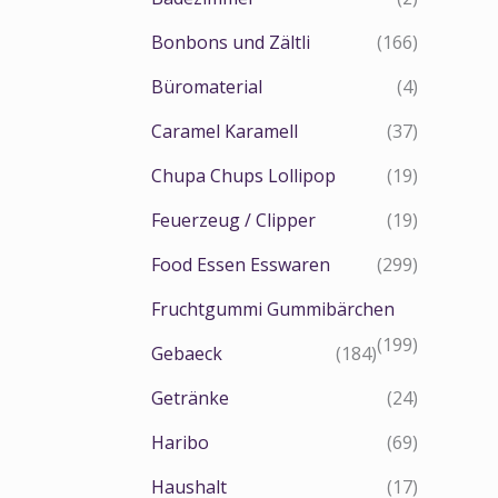
Bonbons und Zältli
(166)
Büromaterial
(4)
Caramel Karamell
(37)
Chupa Chups Lollipop
(19)
Feuerzeug / Clipper
(19)
Food Essen Esswaren
(299)
Fruchtgummi Gummibärchen
(199)
Gebaeck
(184)
Getränke
(24)
Haribo
(69)
Haushalt
(17)