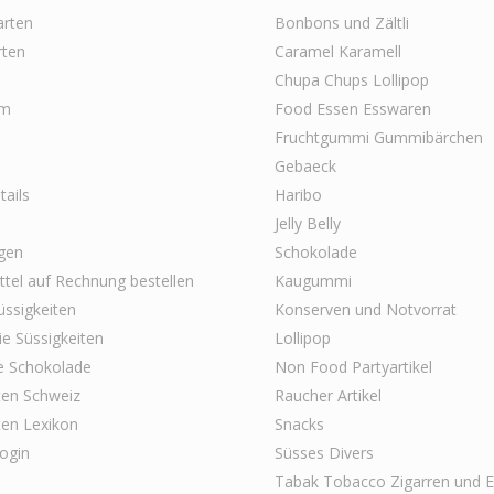
arten
Bonbons und Zältli
rten
Caramel Karamell
Chupa Chups Lollipop
um
Food Essen Esswaren
Fruchtgummi Gummibärchen
Gebaeck
ails
Haribo
Jelly Belly
gen
Schokolade
tel auf Rechnung bestellen
Kaugummi
ssigkeiten
Konserven und Notvorrat
ie Süssigkeiten
Lollipop
e Schokolade
Non Food Partyartikel
ten Schweiz
Raucher Artikel
ten Lexikon
Snacks
ogin
Süsses Divers
Tabak Tobacco Zigarren und E