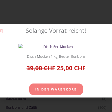
Solange Vorrat reicht!
Warenkorb
Disch Mocken 1 kg Beutel Bonbons
Suche
SUCHE
39,00 CHF
25,00 CHF
Produkt-Kategorien
IN DEN WARENKORB
Badezimmer
(2)
Bonbons und Zältli
(166)