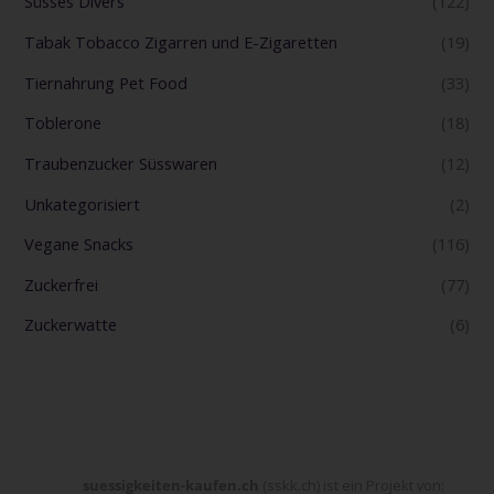
Süsses Divers
(122)
Tabak Tobacco Zigarren und E-Zigaretten
(19)
Tiernahrung Pet Food
(33)
Toblerone
(18)
Traubenzucker Süsswaren
(12)
Unkategorisiert
(2)
Vegane Snacks
(116)
Zuckerfrei
(77)
Zuckerwatte
(6)
suessigkeiten-kaufen.ch
(sskk.ch) ist ein Projekt von: