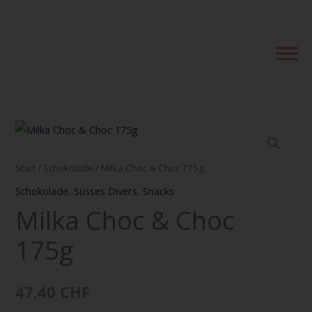
Zum
Inhalt
springen
Milka
Choc
&
Start
/
Schokolade
/ Milka Choc & Choc 175g
Choc
Schokolade
,
Süsses Divers
,
Snacks
175g
Milka Choc & Choc
Menge
175g
47,40
CHF