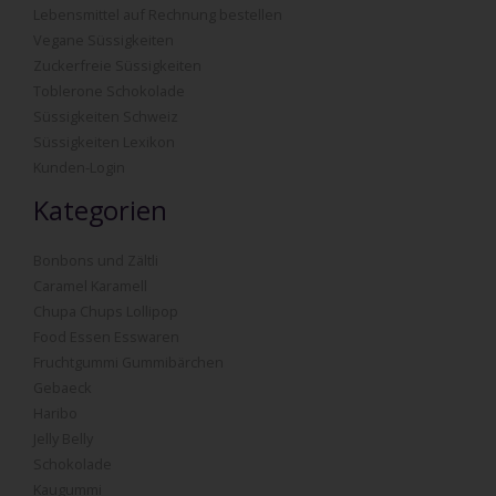
Lebensmittel auf Rechnung bestellen
Vegane Süssigkeiten
Zuckerfreie Süssigkeiten
Toblerone Schokolade
Süssigkeiten Schweiz
Süssigkeiten Lexikon
Kunden-Login
Kategorien
Bonbons und Zältli
Caramel Karamell
Chupa Chups Lollipop
Food Essen Esswaren
Fruchtgummi Gummibärchen
Gebaeck
Haribo
Jelly Belly
Schokolade
Kaugummi