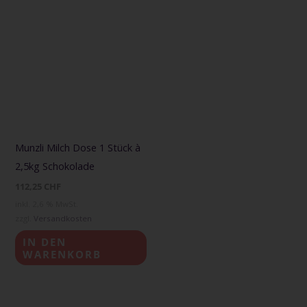
Munzli Milch Dose 1 Stück à
2,5kg Schokolade
112,25
CHF
inkl. 2,6 % MwSt.
zzgl.
Versandkosten
IN DEN
WARENKORB