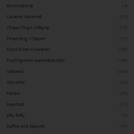
Büromaterial
(4)
Caramel Karamell
(37)
Chupa Chups Lollipop
(19)
Feuerzeug / Clipper
(19)
Food Essen Esswaren
(299)
Fruchtgummi Gummibärchen
(199)
Gebaeck
(184)
Getränke
(24)
Haribo
(69)
Haushalt
(17)
Jelly Belly
(2)
Kaffee und Kapseln
(19)