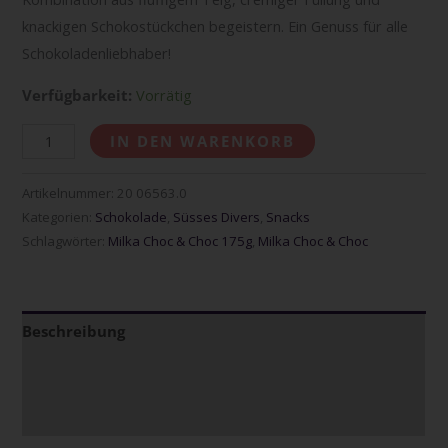
knackigen Schokostückchen begeistern. Ein Genuss für alle
Schokoladenliebhaber!
Verfügbarkeit:
Vorrätig
IN DEN WARENKORB
Artikelnummer:
20 06563.0
Kategorien:
Schokolade
,
Süsses Divers
,
Snacks
Schlagwörter:
Milka Choc & Choc 175g
,
Milka Choc & Choc
Beschreibung
Zusätzliche Informationen
Zutaten & Nährwerte