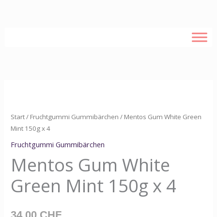
Zum
Inhalt
springen
Mentos
Gum
White
Start
/
Fruchtgummi Gummibärchen
/ Mentos Gum White Green
Green
Mint 150g x 4
Mint
Fruchtgummi Gummibärchen
150g
Mentos Gum White
x
Green Mint 150g x 4
4
Menge
34,00
CHF