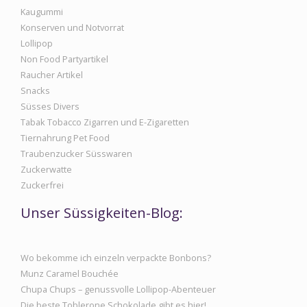
Kaugummi
Konserven und Notvorrat
Lollipop
Non Food Partyartikel
Raucher Artikel
Snacks
Süsses Divers
Tabak Tobacco Zigarren und E-Zigaretten
Tiernahrung Pet Food
Traubenzucker Süsswaren
Zuckerwatte
Zuckerfrei
Unser Süssigkeiten-Blog:
Wo bekomme ich einzeln verpackte Bonbons?
Munz Caramel Bouchée
Chupa Chups – genussvolle Lollipop-Abenteuer
Die beste Toblerone Schokolade gibt es hier!