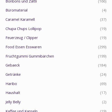
Bonbons und Zältli
(166)
Büromaterial
(4)
Caramel Karamell
(37)
Chupa Chups Lollipop
(19)
Feuerzeug / Clipper
(19)
Food Essen Esswaren
(299)
Fruchtgummi Gummibärchen
(199)
Gebaeck
(184)
Getränke
(24)
Haribo
(69)
Haushalt
(17)
Jelly Belly
(2)
Kaffee und Kapseln
(19)