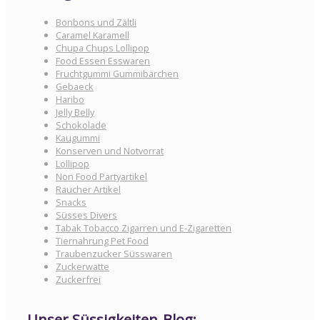
Bonbons und Zältli
Caramel Karamell
Chupa Chups Lollipop
Food Essen Esswaren
Fruchtgummi Gummibärchen
Gebaeck
Haribo
Jelly Belly
Schokolade
Kaugummi
Konserven und Notvorrat
Lollipop
Non Food Partyartikel
Raucher Artikel
Snacks
Süsses Divers
Tabak Tobacco Zigarren und E-Zigaretten
Tiernahrung Pet Food
Traubenzucker Süsswaren
Zuckerwatte
Zuckerfrei
Unser Süssigkeiten-Blog: