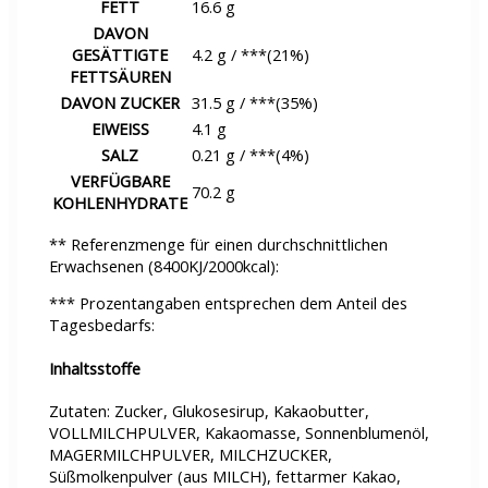
FETT
16.6 g
DAVON
GESÄTTIGTE
4.2 g / ***(21%)
FETTSÄUREN
DAVON ZUCKER
31.5 g / ***(35%)
EIWEISS
4.1 g
SALZ
0.21 g / ***(4%)
VERFÜGBARE
70.2 g
KOHLENHYDRATE
** Referenzmenge für einen durchschnittlichen
Erwachsenen (8400KJ/2000kcal):
*** Prozentangaben entsprechen dem Anteil des
Tagesbedarfs:
Inhaltsstoffe
Zutaten: Zucker, Glukosesirup, Kakaobutter,
VOLLMILCHPULVER, Kakaomasse, Sonnenblumenöl,
MAGERMILCHPULVER, MILCHZUCKER,
Süßmolkenpulver (aus MILCH), fettarmer Kakao,