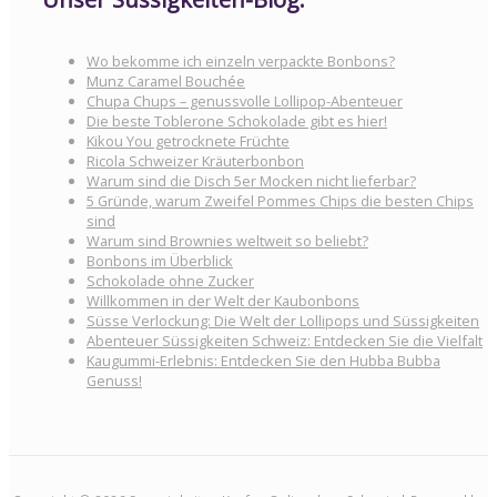
Wo bekomme ich einzeln verpackte Bonbons?
Munz Caramel Bouchée
Chupa Chups – genussvolle Lollipop-Abenteuer
Die beste Toblerone Schokolade gibt es hier!
Kikou You getrocknete Früchte
Ricola Schweizer Kräuterbonbon
Warum sind die Disch 5er Mocken nicht lieferbar?
5 Gründe, warum Zweifel Pommes Chips die besten Chips
sind
Warum sind Brownies weltweit so beliebt?
Bonbons im Überblick
Schokolade ohne Zucker
Willkommen in der Welt der Kaubonbons
Süsse Verlockung: Die Welt der Lollipops und Süssigkeiten
Abenteuer Süssigkeiten Schweiz: Entdecken Sie die Vielfalt
Kaugummi-Erlebnis: Entdecken Sie den Hubba Bubba
Genuss!