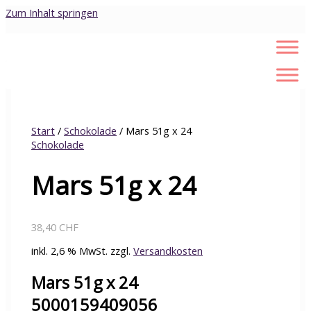
Zum Inhalt springen
Start
/
Schokolade
/ Mars 51g x 24
Schokolade
Mars 51g x 24
38,40
CHF
inkl. 2,6 % MwSt.
zzgl.
Versandkosten
Mars 51g x 24
5000159409056