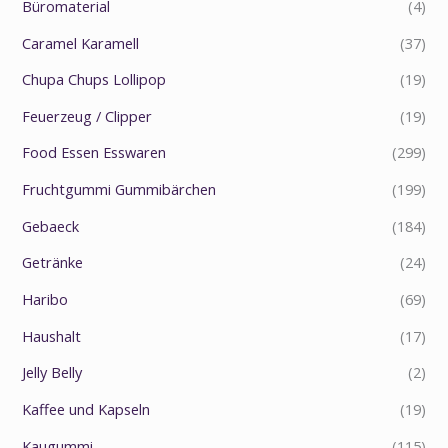
Büromaterial
(4)
Caramel Karamell
(37)
Chupa Chups Lollipop
(19)
Feuerzeug / Clipper
(19)
Food Essen Esswaren
(299)
Fruchtgummi Gummibärchen
(199)
Gebaeck
(184)
Getränke
(24)
Haribo
(69)
Haushalt
(17)
Jelly Belly
(2)
Kaffee und Kapseln
(19)
Kaugummi
(115)