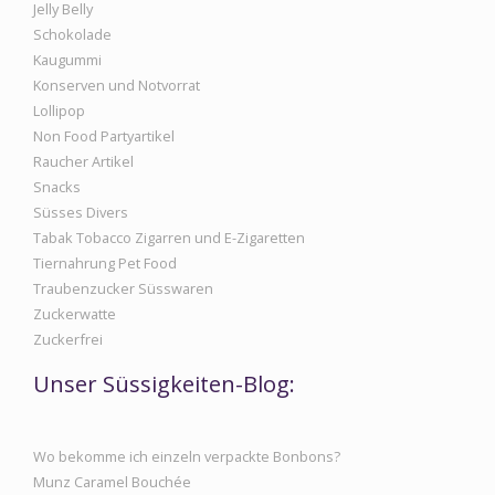
Jelly Belly
Schokolade
Kaugummi
Konserven und Notvorrat
Lollipop
Non Food Partyartikel
Raucher Artikel
Snacks
Süsses Divers
Tabak Tobacco Zigarren und E-Zigaretten
Tiernahrung Pet Food
Traubenzucker Süsswaren
Zuckerwatte
Zuckerfrei
Unser Süssigkeiten-Blog:
Wo bekomme ich einzeln verpackte Bonbons?
Munz Caramel Bouchée