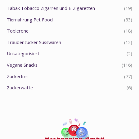
Tabak Tobacco Zigarren und E-Zigaretten
(19)
Tiernahrung Pet Food
(33)
Toblerone
(18)
Traubenzucker Süsswaren
(12)
Unkategorisiert
(2)
Vegane Snacks
(116)
Zuckerfrei
(77)
Zuckerwatte
(6)