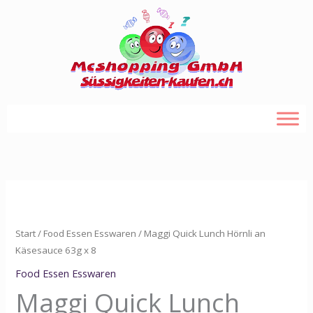
Zum
Inhalt
springen
Maggi
Quick
Lunch
Start
/
Food Essen Esswaren
/ Maggi Quick Lunch Hörnli an
Hörnli
Käsesauce 63g x 8
an
Food Essen Esswaren
Käsesauce
Maggi Quick Lunch
63g