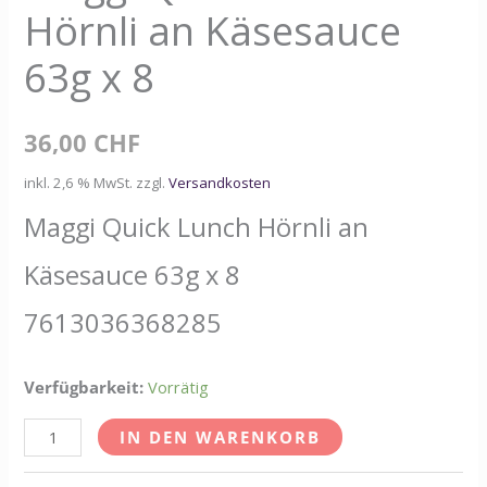
Hörnli an Käsesauce
x
8
63g x 8
Menge
36,00
CHF
inkl. 2,6 % MwSt.
zzgl.
Versandkosten
Maggi Quick Lunch Hörnli an
Käsesauce 63g x 8
7613036368285
Verfügbarkeit:
Vorrätig
IN DEN WARENKORB