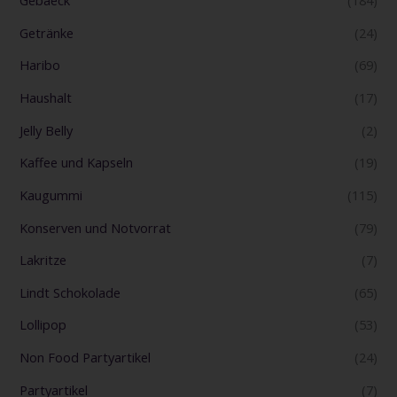
Gebaeck
(184)
Getränke
(24)
Haribo
(69)
Haushalt
(17)
Jelly Belly
(2)
Kaffee und Kapseln
(19)
Kaugummi
(115)
Konserven und Notvorrat
(79)
Lakritze
(7)
Lindt Schokolade
(65)
Lollipop
(53)
Non Food Partyartikel
(24)
Partyartikel
(7)