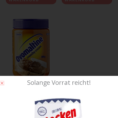
Solange Vorrat reicht!
Ovomaltine Crunchy Cream
400g Glas x 12
85,20
CHF
inkl. 2,6 % MwSt.
zzgl.
Versandkosten