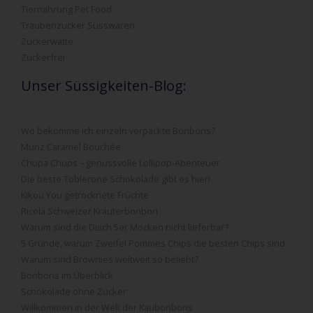
Tiernahrung Pet Food
Traubenzucker Süsswaren
Zuckerwatte
Zuckerfrei
Unser Süssigkeiten-Blog:
Wo bekomme ich einzeln verpackte Bonbons?
Munz Caramel Bouchée
Chupa Chups – genussvolle Lollipop-Abenteuer
Die beste Toblerone Schokolade gibt es hier!
Kikou You getrocknete Früchte
Ricola Schweizer Kräuterbonbon
Warum sind die Disch 5er Mocken nicht lieferbar?
5 Gründe, warum Zweifel Pommes Chips die besten Chips sind
Warum sind Brownies weltweit so beliebt?
Bonbons im Überblick
Schokolade ohne Zucker
Willkommen in der Welt der Kaubonbons