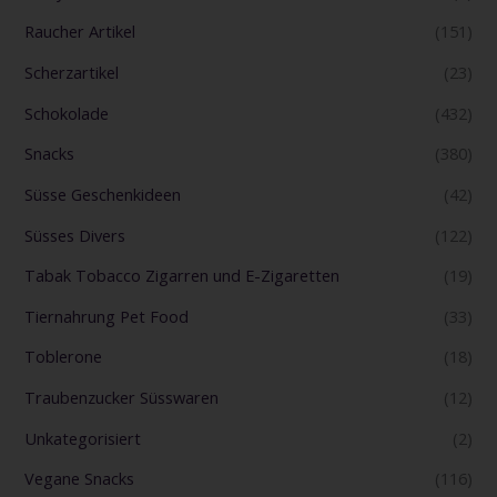
Raucher Artikel
(151)
Scherzartikel
(23)
Schokolade
(432)
Snacks
(380)
Süsse Geschenkideen
(42)
Süsses Divers
(122)
Tabak Tobacco Zigarren und E-Zigaretten
(19)
Tiernahrung Pet Food
(33)
Toblerone
(18)
Traubenzucker Süsswaren
(12)
Unkategorisiert
(2)
Vegane Snacks
(116)