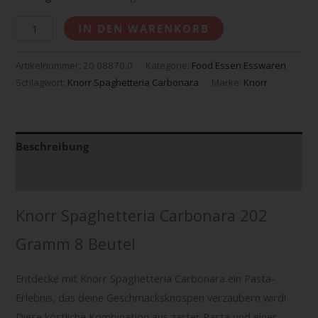
IN DEN WARENKORB
Artikelnummer:
20 08870.0
Kategorie:
Food Essen Esswaren
Schlagwort:
Knorr Spaghetteria Carbonara
Marke:
Knorr
Beschreibung
Zusätzliche Informationen
Knorr Spaghetteria Carbonara 202
Gramm 8 Beutel
Entdecke mit Knorr Spaghetteria Carbonara ein Pasta-
Erlebnis, das deine Geschmacksknospen verzaubern wird!
Diese köstliche Kombination aus zarter Pasta und einer