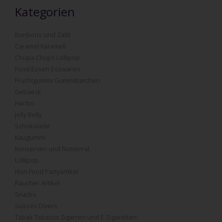
Kategorien
Bonbons und Zältli
Caramel Karamell
Chupa Chups Lollipop
Food Essen Esswaren
Fruchtgummi Gummibärchen
Gebaeck
Haribo
Jelly Belly
Schokolade
Kaugummi
Konserven und Notvorrat
Lollipop
Non Food Partyartikel
Raucher Artikel
Snacks
Süsses Divers
Tabak Tobacco Zigarren und E-Zigaretten