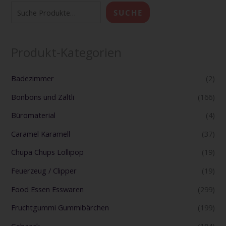
SUCHE
Produkt-Kategorien
Badezimmer
(2)
Bonbons und Zältli
(166)
Büromaterial
(4)
Caramel Karamell
(37)
Chupa Chups Lollipop
(19)
Feuerzeug / Clipper
(19)
Food Essen Esswaren
(299)
Fruchtgummi Gummibärchen
(199)