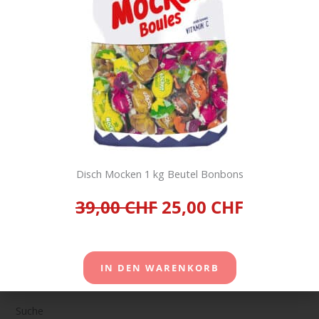
IN DEN
WARENKORB
Disch Mocken 1 kg Beutel Bonbons
Warenkorb
39,00 CHF
25,00 CHF
Es befinden sich keine Produkte im Warenkorb.
EINKAUF FORTSETZEN
IN DEN WARENKORB
Suche