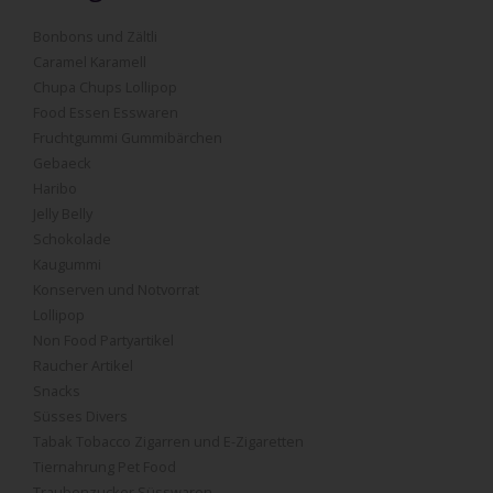
Bonbons und Zältli
Caramel Karamell
Chupa Chups Lollipop
Food Essen Esswaren
Fruchtgummi Gummibärchen
Gebaeck
Haribo
Jelly Belly
Schokolade
Kaugummi
Konserven und Notvorrat
Lollipop
Non Food Partyartikel
Raucher Artikel
Snacks
Süsses Divers
Tabak Tobacco Zigarren und E-Zigaretten
Tiernahrung Pet Food
Traubenzucker Süsswaren