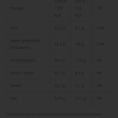
2250 kJ
563 kJ /
Energie
/ 539
135
7%
kcal
kcal
Fett
32,3 g
8,1 g
12%
davon gesättigte
18,3 g
4,6 g
23%
Fettsäuren
Kohlenhydrate
49,6 g
12,4 g
5%
davon Zucker
33,7 g
8,4 g
9%
Eiweiß
10,7 g
2,7 g
5%
Salz
0,69 g
0,17 g
3%
*Referenzmenge für einen durchschnittlichen Erwachsenen (8400