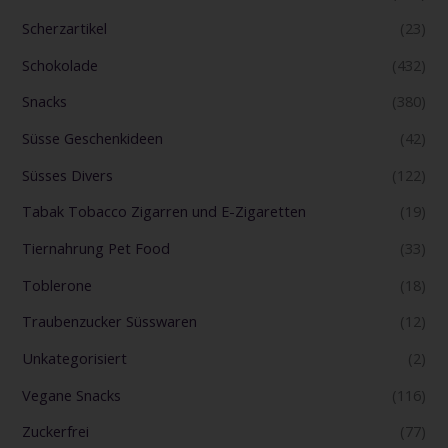
Scherzartikel
(23)
Schokolade
(432)
Snacks
(380)
Süsse Geschenkideen
(42)
Süsses Divers
(122)
Tabak Tobacco Zigarren und E-Zigaretten
(19)
Tiernahrung Pet Food
(33)
Toblerone
(18)
Traubenzucker Süsswaren
(12)
Unkategorisiert
(2)
Vegane Snacks
(116)
Zuckerfrei
(77)