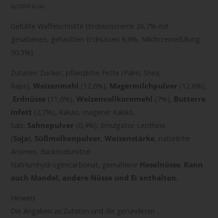
kJ/2000 kcal)
Gefüllte Waffelschnitte (Erdnusscreme 26,7% mit
gesalzenen, gehackten Erdnüssen 8,9%, Milchcremefüllung
30,3%)
Zutaten: Zucker, pflanzliche Fette (Palm, Shea,
Raps),
Weizenmehl
(12,6%),
Magermilchpulver
(12,6%),
Erdnüsse
(11,6%),
Weizenvollkornmehl
(7%),
Butterre
infett
(2,7%), Kakao, magerer Kakao,
Salz,
Sahnepulver
(0,4%), Emulgator Lecithine
(
Soja
),
Süßmolkenpulver
,
Weizenstärke
, natürliche
Aromen, Backtriebmittel
Natriumhydrogencarbonat, gemahlene
Haselnüsse
.
Kann
auch Mandel, andere Nüsse und Ei enthalten.
Hinweis
Die Angaben zu Zutaten und die gerundeten