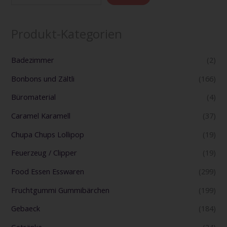
Produkt-Kategorien
Badezimmer
(2)
Bonbons und Zältli
(166)
Büromaterial
(4)
Caramel Karamell
(37)
Chupa Chups Lollipop
(19)
Feuerzeug / Clipper
(19)
Food Essen Esswaren
(299)
Fruchtgummi Gummibärchen
(199)
Gebaeck
(184)
Getränke
(24)