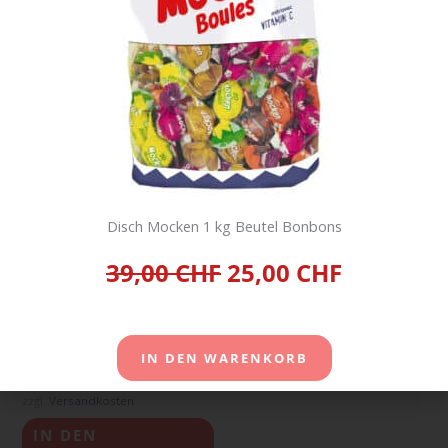
Disch Mocken 1 kg Beutel Bonbons
39,00 CHF
25,00 CHF
Coppenrath Spritzgenuss
Schoko 150g x 18
Packungen
22,00
CHF
IN DEN WARENKORB
inkl. 2,6 % MwSt.
zzgl.
Versandkosten
IN DEN