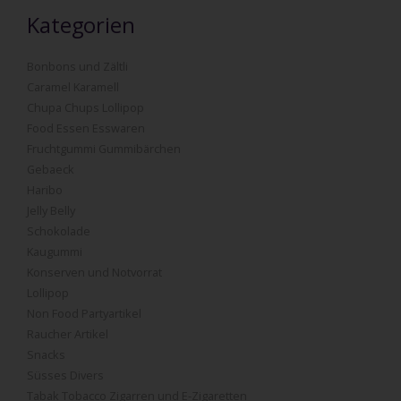
Kategorien
Bonbons und Zältli
Caramel Karamell
Chupa Chups Lollipop
Food Essen Esswaren
Fruchtgummi Gummibärchen
Gebaeck
Haribo
Jelly Belly
Schokolade
Kaugummi
Konserven und Notvorrat
Lollipop
Non Food Partyartikel
Raucher Artikel
Snacks
Süsses Divers
Tabak Tobacco Zigarren und E-Zigaretten