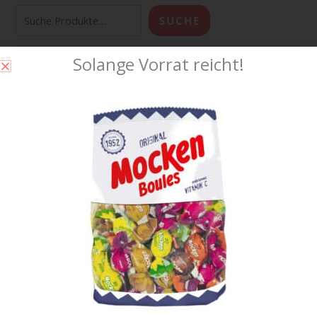
SUCHE
Solange Vorrat reicht!
Produkt-Kategorien
Badezimmer
(2)
Bonbons und Zältli
(166)
Büromaterial
(4)
Caramel Karamell
(37)
Chupa Chups Lollipop
(19)
Feuerzeug / Clipper
(19)
Food Essen Esswaren
(299)
Fruchtgummi Gummibärchen
(199)