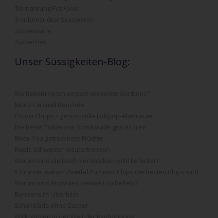
Tiernahrung Pet Food
Traubenzucker Süsswaren
Zuckerwatte
Zuckerfrei
Unser Süssigkeiten-Blog:
Wo bekomme ich einzeln verpackte Bonbons?
Munz Caramel Bouchée
Chupa Chups – genussvolle Lollipop-Abenteuer
Die beste Toblerone Schokolade gibt es hier!
Kikou You getrocknete Früchte
Ricola Schweizer Kräuterbonbon
Warum sind die Disch 5er Mocken nicht lieferbar?
5 Gründe, warum Zweifel Pommes Chips die besten Chips sind
Warum sind Brownies weltweit so beliebt?
Bonbons im Überblick
Schokolade ohne Zucker
Willkommen in der Welt der Kaubonbons