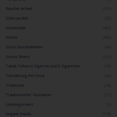
Raucher Artikel
(151)
Scherzartikel
(23)
Schokolade
(432)
Snacks
(380)
Süsse Geschenkideen
(42)
Süsses Divers
(122)
Tabak Tobacco Zigarren und E-Zigaretten
(19)
Tiernahrung Pet Food
(33)
Toblerone
(18)
Traubenzucker Süsswaren
(12)
Unkategorisiert
(2)
Vegane Snacks
(116)