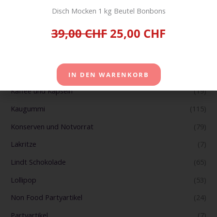
Gebaeck
(184)
Disch Mocken 1 kg Beutel Bonbons
Getränke
(24)
39,00 CHF
25,00 CHF
Haribo
(69)
Haushalt
(17)
Jelly Belly
(2)
IN DEN WARENKORB
Kaffee und Kapseln
(19)
Kaugummi
(115)
Konserven und Notvorrat
(79)
Lakritze
(7)
Lindt Schokolade
(65)
Lollipop
(53)
Non Food Partyartikel
(24)
Partyartikel
(7)