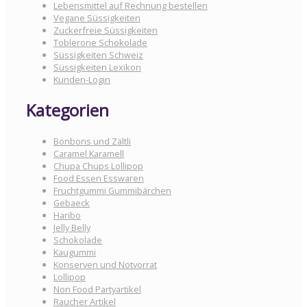
Lebensmittel auf Rechnung bestellen
Vegane Süssigkeiten
Zuckerfreie Süssigkeiten
Toblerone Schokolade
Süssigkeiten Schweiz
Süssigkeiten Lexikon
Kunden-Login
Kategorien
Bonbons und Zältli
Caramel Karamell
Chupa Chups Lollipop
Food Essen Esswaren
Fruchtgummi Gummibärchen
Gebaeck
Haribo
Jelly Belly
Schokolade
Kaugummi
Konserven und Notvorrat
Lollipop
Non Food Partyartikel
Raucher Artikel