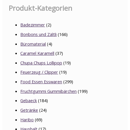
Produkt-Kategorien
Badezimmer
(2)
Bonbons und Zältli
(166)
Büromaterial
(4)
Caramel Karamell
(37)
Chupa Chups Lollipop
(19)
Feuerzeug / Clipper
(19)
Food Essen Esswaren
(299)
Fruchtgummi Gummibärchen
(199)
Gebaeck
(184)
Getränke
(24)
Haribo
(69)
Haushalt
(17)