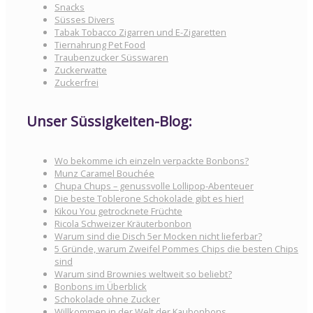
Snacks
Süsses Divers
Tabak Tobacco Zigarren und E-Zigaretten
Tiernahrung Pet Food
Traubenzucker Süsswaren
Zuckerwatte
Zuckerfrei
Unser Süssigkeiten-Blog:
Wo bekomme ich einzeln verpackte Bonbons?
Munz Caramel Bouchée
Chupa Chups – genussvolle Lollipop-Abenteuer
Die beste Toblerone Schokolade gibt es hier!
Kikou You getrocknete Früchte
Ricola Schweizer Kräuterbonbon
Warum sind die Disch 5er Mocken nicht lieferbar?
5 Gründe, warum Zweifel Pommes Chips die besten Chips
sind
Warum sind Brownies weltweit so beliebt?
Bonbons im Überblick
Schokolade ohne Zucker
Willkommen in der Welt der Kaubonbons