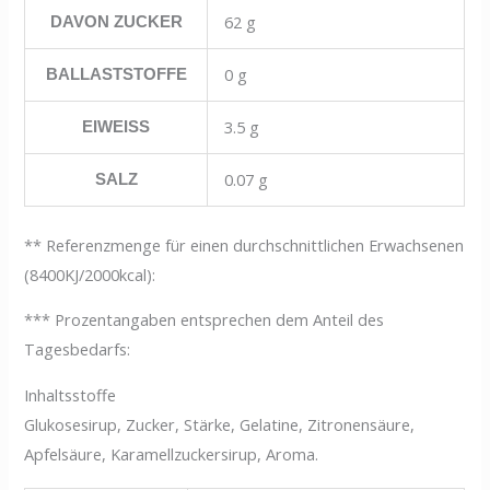
62 g
DAVON ZUCKER
0 g
BALLASTSTOFFE
3.5 g
EIWEISS
0.07 g
SALZ
** Referenzmenge für einen durchschnittlichen Erwachsenen
(8400KJ/2000kcal):
*** Prozentangaben entsprechen dem Anteil des
Tagesbedarfs:
Inhaltsstoffe
Glukosesirup, Zucker, Stärke, Gelatine, Zitronensäure,
Apfelsäure, Karamellzuckersirup, Aroma.