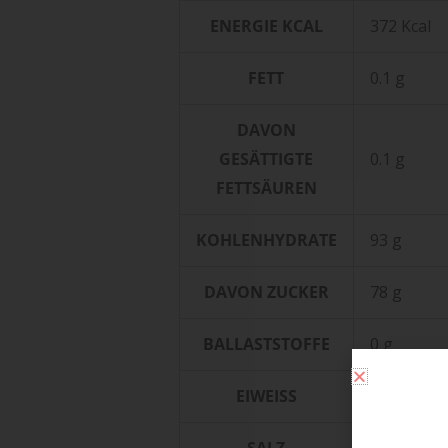
ENERGIE KCAL
372 Kcal
FETT
0.1 g
DAVON
GESÄTTIGTE
0.1 g
FETTSÄUREN
KOHLENHYDRATE
93 g
DAVON ZUCKER
78 g
BALLASTSTOFFE
0 g
EIWEISS
0.1 g