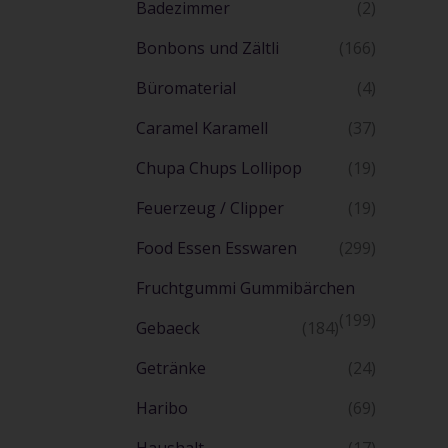
Badezimmer
(2)
Bonbons und Zältli
(166)
Büromaterial
(4)
Caramel Karamell
(37)
Chupa Chups Lollipop
(19)
Feuerzeug / Clipper
(19)
Food Essen Esswaren
(299)
Fruchtgummi Gummibärchen
(199)
Gebaeck
(184)
Getränke
(24)
Haribo
(69)