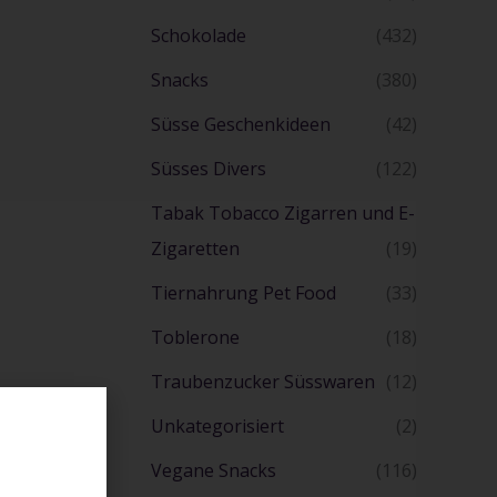
Schokolade
(432)
Snacks
(380)
Süsse Geschenkideen
(42)
Süsses Divers
(122)
Tabak Tobacco Zigarren und E-
Zigaretten
(19)
Tiernahrung Pet Food
(33)
Toblerone
(18)
Traubenzucker Süsswaren
(12)
Unkategorisiert
(2)
Vegane Snacks
(116)