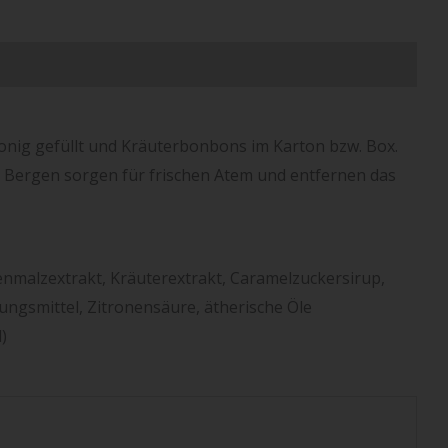
rmationen
onig gefüllt und Kräuterbonbons im Karton bzw. Box.
er Bergen sorgen für frischen Atem und entfernen das
enmalzextrakt, Kräuterextrakt, Caramelzuckersirup,
ungsmittel, Zitronensäure, ätherische Öle
)