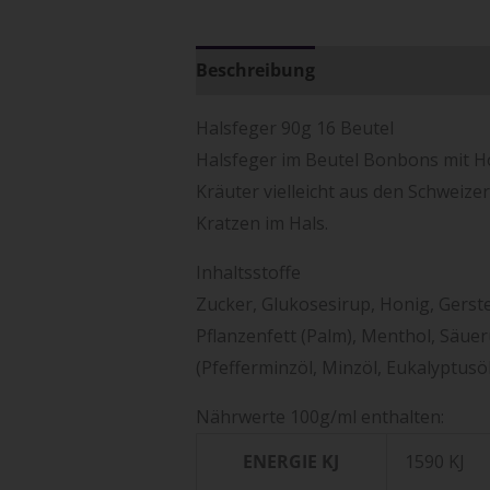
Beschreibung
Zusätzliche Info
Halsfeger 90g 16 Beutel
Halsfeger im Beutel Bonbons mit H
Kräuter vielleicht aus den Schweiz
Kratzen im Hals.
Inhaltsstoffe
Zucker, Glukosesirup, Honig, Gerst
Pflanzenfett (Palm), Menthol, Säuer
(Pfefferminzöl, Minzöl, Eukalyptusöl
Nährwerte 100g/ml enthalten:
ENERGIE KJ
1590 KJ