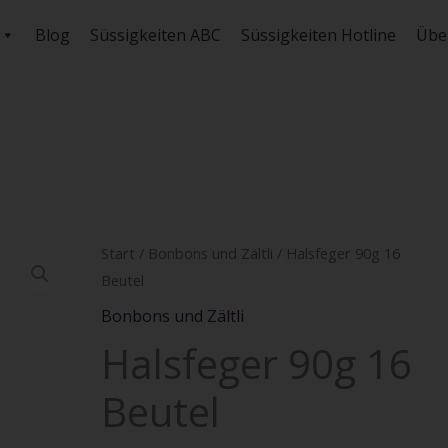
Blog
Süssigkeiten ABC
Süssigkeiten Hotline
Übe
Halsfeger
Start
/
Bonbons und Zältli
/ Halsfeger 90g 16
Beutel
90g
16
Bonbons und Zältli
Beutel
Halsfeger 90g 16
Menge
Beutel