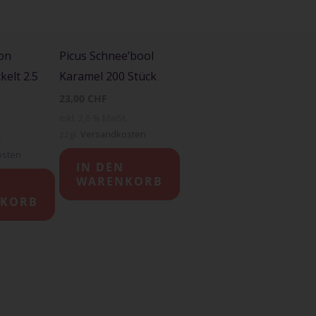
on
Picus Schnee’bool
kelt 2.5
Karamel 200 Stück
23,00
CHF
inkl. 2,6 % MwSt.
zzgl.
Versandkosten
.
osten
IN DEN
WARENKORB
KORB