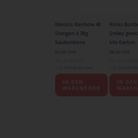
Mentos Rainbow 40
Rocks Bonb
Stangen à 38g
Smiley gewic
Kaubonbons
kilo Karton
52,00
CHF
88,00
CHF
inkl. 2,6 % MwSt.
inkl. 2,6 % MwSt
zzgl.
Versandkosten
zzgl.
Versandk
IN DEN
IN DEN
WARENKORB
WAREN