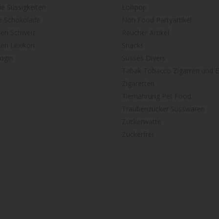
ie Süssigkeiten
Lollipop
e Schokolade
Non Food Partyartikel
ten Schweiz
Raucher Artikel
ten Lexikon
Snacks
ogin
Süsses Divers
Tabak Tobacco Zigarren und E
Zigaretten
Tiernahrung Pet Food
Traubenzucker Süsswaren
Zuckerwatte
Zuckerfrei