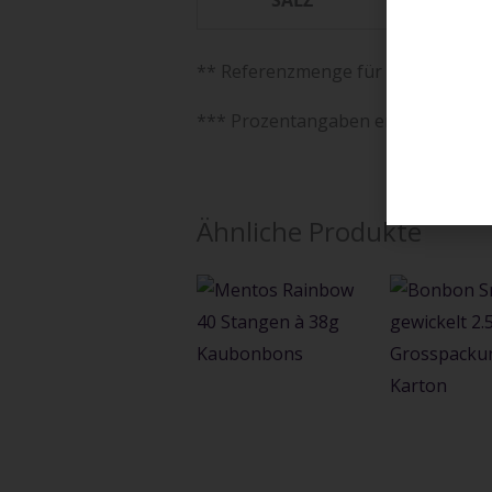
SALZ
0 g
** Referenzmenge für einen durchsc
*** Prozentangaben entsprechen d
Ähnliche Produkte