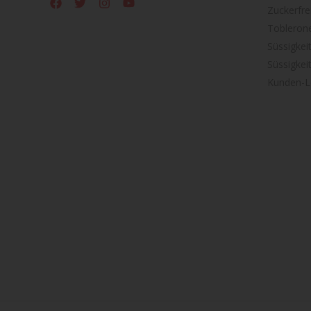
Zuckerfre
Tobleron
Süssigkei
Süssigkei
Kunden-L