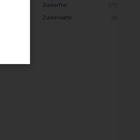
Zuckerfrei
(77)
Zuckerwatte
(6)