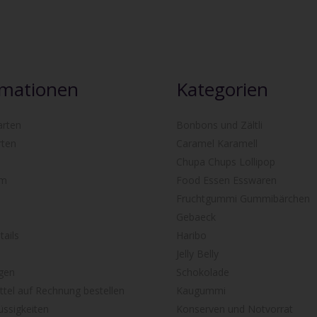
rmationen
Kategorien
arten
Bonbons und Zältli
rten
Caramel Karamell
Chupa Chups Lollipop
um
Food Essen Esswaren
Fruchtgummi Gummibärchen
Gebaeck
ails
Haribo
Jelly Belly
gen
Schokolade
tel auf Rechnung bestellen
Kaugummi
ssigkeiten
Konserven und Notvorrat