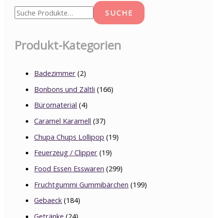
SUCHE
Produkt-Kategorien
Badezimmer
(2)
Bonbons und Zältli
(166)
Büromaterial
(4)
Caramel Karamell
(37)
Chupa Chups Lollipop
(19)
Feuerzeug / Clipper
(19)
Food Essen Esswaren
(299)
Fruchtgummi Gummibärchen
(199)
Gebaeck
(184)
Getränke
(24)