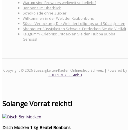
Warum sind Brownies weltweit so beliebt?
Bonbons im Überblick
Schokolade ohne Zucker
Willkommen in der Welt der Kaubonbons
Süsse Verlockung: Die Welt der Lollipops und Süssigkeiten
Abenteuer Süssigkeiten Schweiz: Entdecken Sie die Vielfalt
Kaugummi-Erlebnis: Entdecken Sie den Hubba Bubba
Genuss!
Copyright © 2026 Suessigkeiten-Kaufen Onlineshop Schweiz | Powered by
SHOPTIMIZER GmbH
Solange Vorrat reicht!
Disch Mocken 1 kg Beutel Bonbons