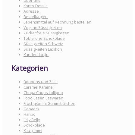
Über uns
Konto-Details
Adresse
Bestellungen
Lebensmittel auf Rechnung bestellen
Vegane Süssigkeiten
Zuckerfreie Süssigkeiten
Toblerone Schokolade
Süssigkeiten Schweiz
Süssigkeiten Lexikon
Kunden-Login
Kategorien
Bonbons und Zältli
Caramel Karamell
Chupa Chups Lollipop
Food Essen Esswaren
Fruchtgummi Gummibärchen
Gebaeck
Haribo
Jelly Belly
Schokolade
Kaugummi