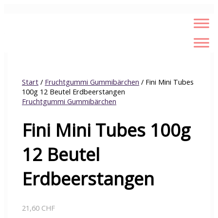
Zum
Fini
Inhalt
Mini
springen
Tubes
100g
12
Beutel
Erdbeerstangen
Menge
Start
/
Fruchtgummi Gummibärchen
/ Fini Mini Tubes
100g 12 Beutel Erdbeerstangen
Fruchtgummi Gummibärchen
Fini Mini Tubes 100g
12 Beutel
Erdbeerstangen
21,60
CHF