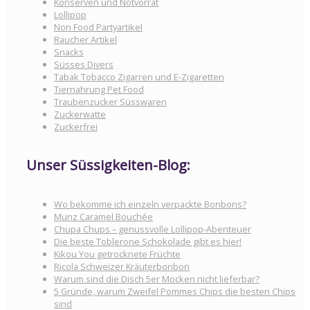
Konserven und Notvorrat
Lollipop
Non Food Partyartikel
Raucher Artikel
Snacks
Süsses Divers
Tabak Tobacco Zigarren und E-Zigaretten
Tiernahrung Pet Food
Traubenzucker Süsswaren
Zuckerwatte
Zuckerfrei
Unser Süssigkeiten-Blog:
Wo bekomme ich einzeln verpackte Bonbons?
Munz Caramel Bouchée
Chupa Chups – genussvolle Lollipop-Abenteuer
Die beste Toblerone Schokolade gibt es hier!
Kikou You getrocknete Früchte
Ricola Schweizer Kräuterbonbon
Warum sind die Disch 5er Mocken nicht lieferbar?
5 Gründe, warum Zweifel Pommes Chips die besten Chips
sind