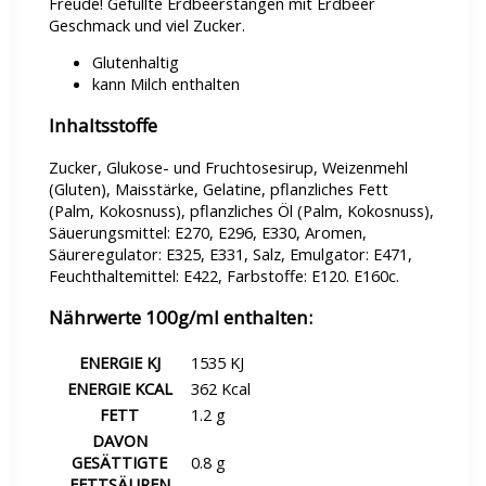
Freude! Gefüllte Erdbeerstangen mit Erdbeer
Geschmack und viel Zucker.
Glutenhaltig
kann Milch enthalten
Inhaltsstoffe
Zucker, Glukose- und Fruchtosesirup, Weizenmehl
(Gluten), Maisstärke, Gelatine, pflanzliches Fett
(Palm, Kokosnuss), pflanzliches Öl (Palm, Kokosnuss),
Säuerungsmittel: E270, E296, E330, Aromen,
Säureregulator: E325, E331, Salz, Emulgator: E471,
Feuchthaltemittel: E422, Farbstoffe: E120. E160c.
Nährwerte 100g/ml enthalten:
ENERGIE KJ
1535 KJ
ENERGIE KCAL
362 Kcal
FETT
1.2 g
DAVON
GESÄTTIGTE
0.8 g
FETTSÄUREN