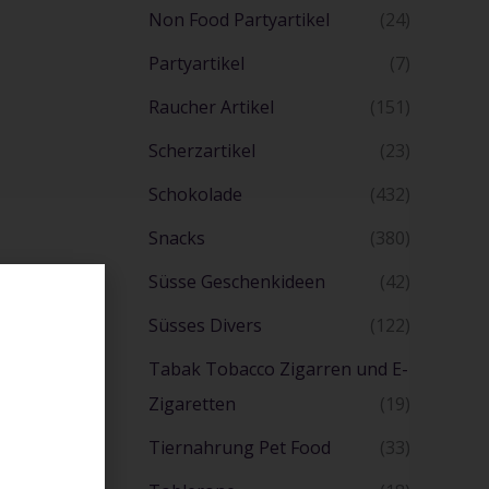
Non Food Partyartikel
(24)
Partyartikel
(7)
Raucher Artikel
(151)
Scherzartikel
(23)
Schokolade
(432)
Snacks
(380)
Süsse Geschenkideen
(42)
Süsses Divers
(122)
Tabak Tobacco Zigarren und E-
Zigaretten
(19)
Tiernahrung Pet Food
(33)