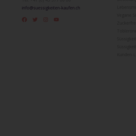
Lebensmit
info@suessigkeiten-kaufen.ch
Vegane Sü
Zuckerfre
Tobleron
Süssigkei
Süssigkei
Kunden-L