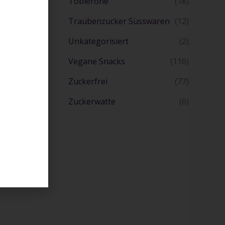
Toblerone
(18)
Traubenzucker Süsswaren
(12)
Unkategorisiert
(2)
Vegane Snacks
(116)
Zuckerfrei
(77)
Zuckerwatte
(6)