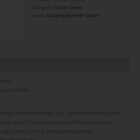
Kategorie:
Süsses Divers
Marke:
Klosterquell Hofer GmbH
rmationen
schen
ma. Cola Mix.
angensaftkonzentrat (3%), Farbstoff: Ammonsulfit-
rungsmittel: Citronensäure und Phosphorsäure,
natürliches Aroma, Antioxidationsmittel: