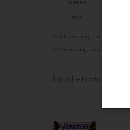
EIWEISS
0 g
SALZ
0 g
** Referenzmenge für einen durchsc
*** Prozentangaben entsprechen d
Ähnliche Produkte