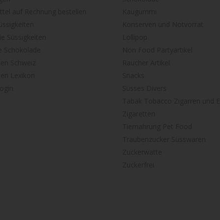
tel auf Rechnung bestellen
Kaugummi
ssigkeiten
Konserven und Notvorrat
ie Süssigkeiten
Lollipop
e Schokolade
Non Food Partyartikel
ten Schweiz
Raucher Artikel
ten Lexikon
Snacks
ogin
Süsses Divers
Tabak Tobacco Zigarren und E
Zigaretten
Tiernahrung Pet Food
Traubenzucker Süsswaren
Zuckerwatte
Zuckerfrei