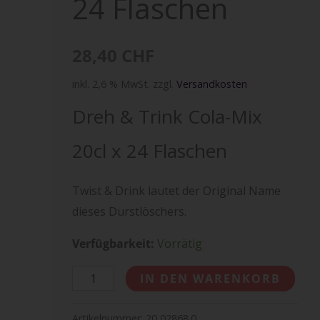
24 Flaschen
24
Flaschen
Menge
28,40
CHF
inkl. 2,6 % MwSt.
zzgl.
Versandkosten
Dreh & Trink Cola-Mix
20cl x 24 Flaschen
Twist & Drink lautet der Original Name
dieses Durstlöschers.
Verfügbarkeit:
Vorrätig
IN DEN WARENKORB
Artikelnummer:
20 02868.0