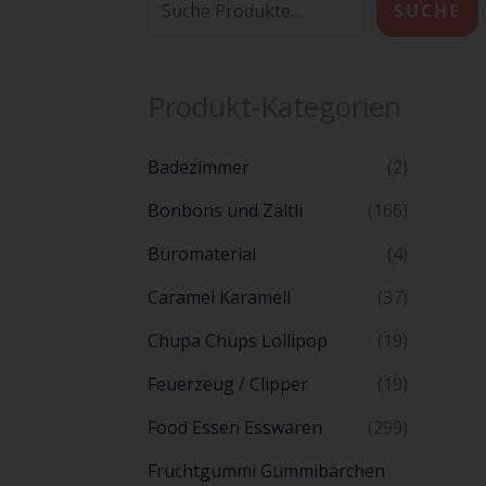
SUCHE
Produkt-Kategorien
Badezimmer
(2)
Bonbons und Zältli
(166)
Büromaterial
(4)
Caramel Karamell
(37)
Chupa Chups Lollipop
(19)
Feuerzeug / Clipper
(19)
Food Essen Esswaren
(299)
Fruchtgummi Gummibärchen