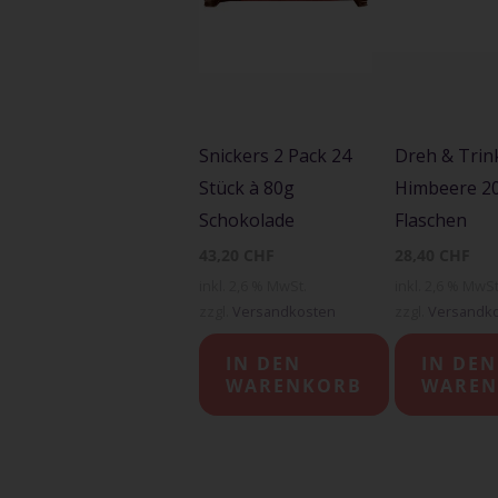
Snickers 2 Pack 24
Dreh & Trin
Stück à 80g
Himbeere 20
Schokolade
Flaschen
43,20
CHF
28,40
CHF
inkl. 2,6 % MwSt.
inkl. 2,6 % MwSt
zzgl.
Versandkosten
zzgl.
Versandk
IN DEN
IN DEN
WARENKORB
WAREN