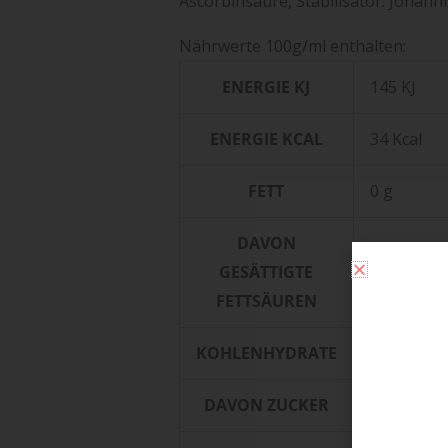
Ascorbinsäure, Stabilisator: Johann
Nährwerte 100g/ml enthalten:
ENERGIE KJ
145 KJ
ENERGIE KCAL
34 Kcal
FETT
0 g
DAVON
GESÄTTIGTE
0 g
FETTSÄUREN
KOHLENHYDRATE
8.5 g
DAVON ZUCKER
8.5 g