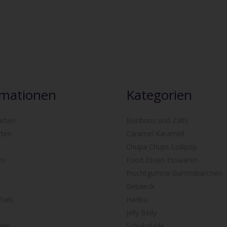
rmationen
Kategorien
arten
Bonbons und Zältli
rten
Caramel Karamell
Chupa Chups Lollipop
um
Food Essen Esswaren
Fruchtgummi Gummibärchen
Gebaeck
ails
Haribo
Jelly Belly
gen
Schokolade