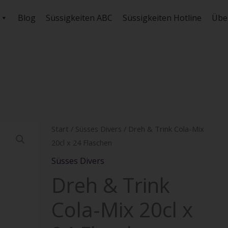
Blog
Süssigkeiten ABC
Süssigkeiten Hotline
Übe
Dreh
Start
/
Süsses Divers
/ Dreh & Trink Cola-Mix
20cl x 24 Flaschen
&
Trink
Süsses Divers
Cola-
Dreh & Trink
Mix
Cola-Mix 20cl x
20cl
x