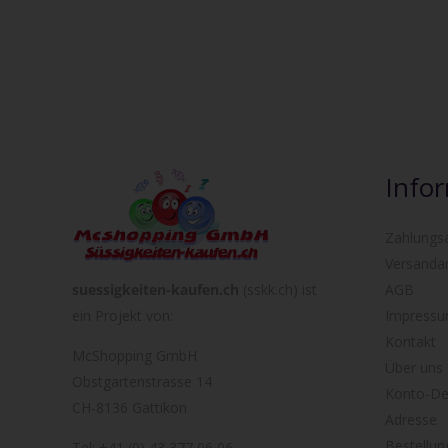
Info
Zahlungs
Versanda
suessigkeiten-kaufen.ch
(sskk.ch) ist
AGB
ein Projekt von:
Impress
Kontakt
McShopping GmbH
Über uns
Obstgartenstrasse 14
Konto-Det
CH-8136 Gattikon
Adresse
Bestellun
Tel: +41 (0) 43 377 06 06