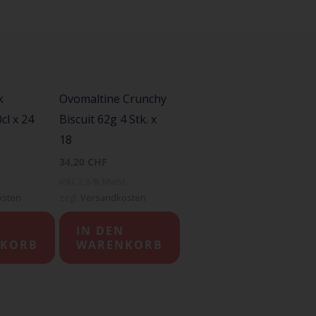
k
Ovomaltine Crunchy
cl x 24
Biscuit 62g 4 Stk. x
18
34,20
CHF
.
inkl. 2,6 % MwSt.
osten
zzgl.
Versandkosten
IN DEN
KORB
WARENKORB