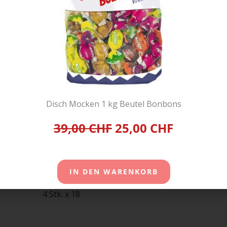
hnittlichen Erwachsenen (8400KJ/2000kcal):
em Anteil des Tagesbedarfs:
Disch Mocken 1 kg Beutel Bonbons
39,00 CHF
25,00 CHF
IN DEN WARENKORB