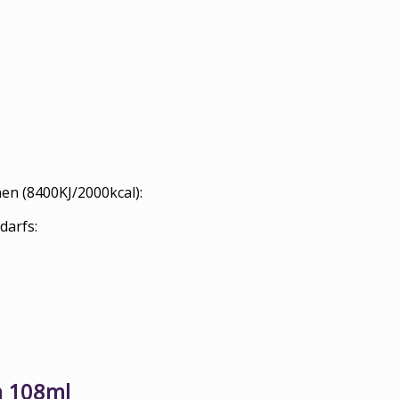
en (8400KJ/2000kcal):
darfs:
à 108ml