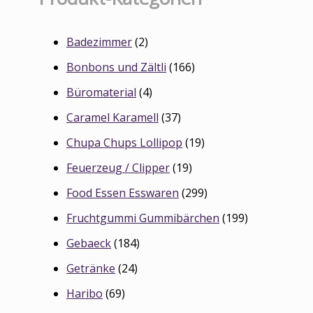
Badezimmer
(2)
Bonbons und Zältli
(166)
Büromaterial
(4)
Caramel Karamell
(37)
Chupa Chups Lollipop
(19)
Feuerzeug / Clipper
(19)
Food Essen Esswaren
(299)
Fruchtgummi Gummibärchen
(199)
Gebaeck
(184)
Getränke
(24)
Haribo
(69)