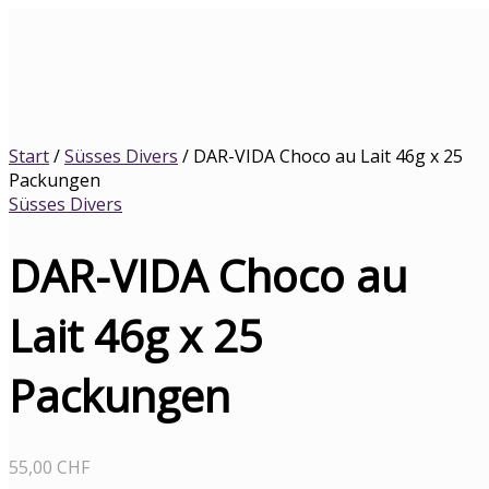
Zum
DAR-
Inhalt
VIDA
springen
Choco
au
Lait
46g
x
Start
/
Süsses Divers
/ DAR-VIDA Choco au Lait 46g x 25
25
Packungen
Packungen
Süsses Divers
Menge
DAR-VIDA Choco au
Lait 46g x 25
Packungen
55,00
CHF