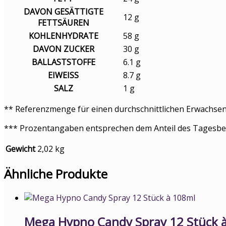
DAVON GESÄTTIGTE
12 g
FETTSÄUREN
KOHLENHYDRATE
58 g
DAVON ZUCKER
30 g
BALLASTSTOFFE
6.1 g
EIWEISS
8.7 g
SALZ
1 g
** Referenzmenge für einen durchschnittlichen Erwachsen
*** Prozentangaben entsprechen dem Anteil des Tagesbe
Gewicht
2,02 kg
Ähnliche Produkte
Mega Hypno Candy Spray 12 Stück 