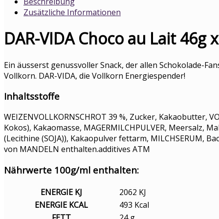
Beschreibung
Zusätzliche Informationen
DAR-VIDA Choco au Lait 46g 
Ein äusserst genussvoller Snack, der allen Schokolade-Fa
Vollkorn. DAR-VIDA, die Vollkorn Energiespender!
Inhaltsstoffe
WEIZENVOLLKORNSCHROT 39 %, Zucker, Kakaobutter, VOLL
Kokos), Kakaomasse, MAGERMILCHPULVER, Meersalz, Mal
(Lecithine (SOJA)), Kakaopulver fettarm, MILCHSERUM, Bac
von MANDELN enthalten.additives ATM
Nährwerte 100g/ml enthalten:
ENERGIE KJ
2062 KJ
ENERGIE KCAL
493 Kcal
FETT
24 g