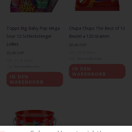
Topps Big Baby Pop Mega
Chupa Chups The Best of 12
Sour 12 Schleckstengel
Beutel a 120 Gramm
Lollies
50,40
CHF
33,60
CHF
inkl. 2,6 % MwSt.
zzgl.
Versandkosten
inkl. 2,6 % MwSt.
zzgl.
Versandkosten
IN DEN
WARENKORB
IN DEN
WARENKORB