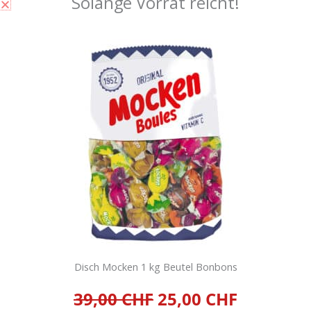
Solange Vorrat reicht!
Chupa Chups Original 12g
Kessel x 150 Lutscher
105,00
CHF
inkl. 2,6 % MwSt.
zzgl.
Versandkosten
IN DEN
WARENKORB
Disch Mocken 1 kg Beutel Bonbons
39,00 CHF
25,00 CHF