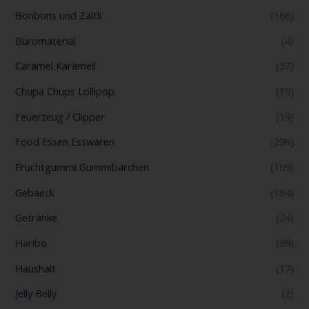
Bonbons und Zältli
(166)
Büromaterial
(4)
Caramel Karamell
(37)
Chupa Chups Lollipop
(19)
Feuerzeug / Clipper
(19)
Food Essen Esswaren
(299)
Fruchtgummi Gummibärchen
(199)
Gebaeck
(184)
Getränke
(24)
Haribo
(69)
Haushalt
(17)
Jelly Belly
(2)