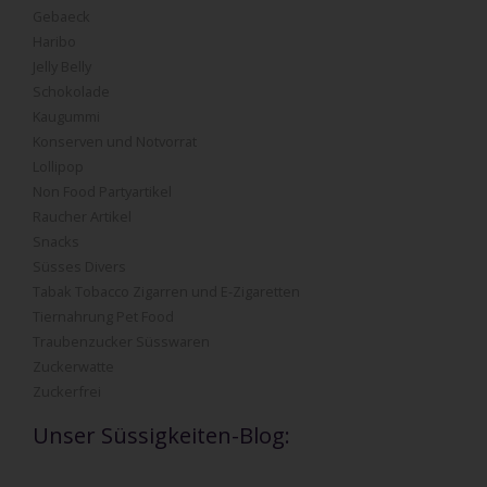
Gebaeck
Haribo
Jelly Belly
Schokolade
Kaugummi
Konserven und Notvorrat
Lollipop
Non Food Partyartikel
Raucher Artikel
Snacks
Süsses Divers
Tabak Tobacco Zigarren und E-Zigaretten
Tiernahrung Pet Food
Traubenzucker Süsswaren
Zuckerwatte
Zuckerfrei
Unser Süssigkeiten-Blog: