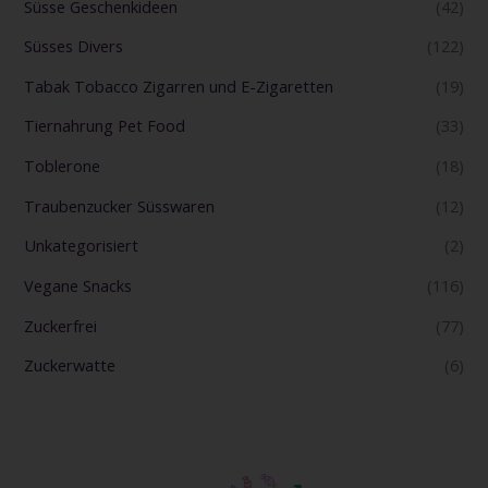
Süsse Geschenkideen
(42)
Süsses Divers
(122)
Tabak Tobacco Zigarren und E-Zigaretten
(19)
Tiernahrung Pet Food
(33)
Toblerone
(18)
Traubenzucker Süsswaren
(12)
Unkategorisiert
(2)
Vegane Snacks
(116)
Zuckerfrei
(77)
Zuckerwatte
(6)