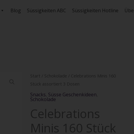
Blog
Süssigkeiten ABC
Süssigkeiten Hotline
Übe
Celebrations
Start
/
Schokolade
/ Celebrations Minis 160
Stück assortiert 3 Dosen
Minis
160
Snacks
,
Süsse Geschenkideen
,
Schokolade
Stück
Celebrations
assortiert
3
Minis 160 Stück
Dosen