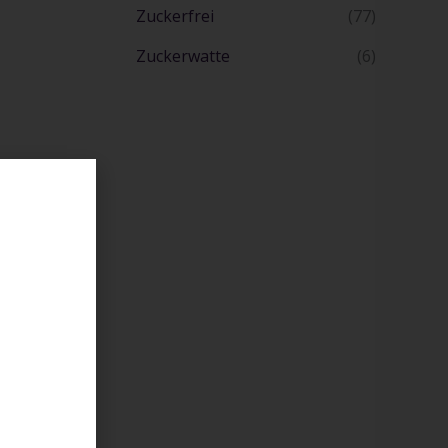
Zuckerfrei
(77)
Zuckerwatte
(6)