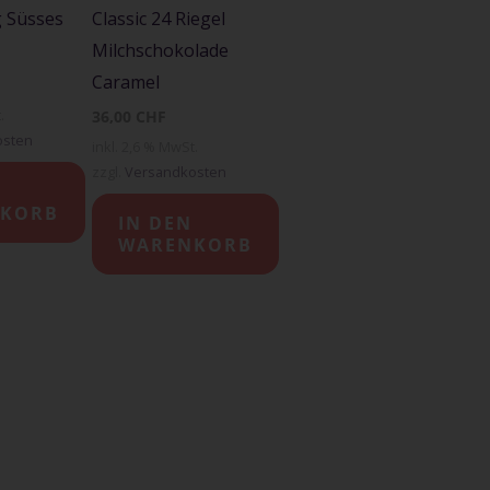
g Süsses
Classic 24 Riegel
Milchschokolade
Caramel
.
36,00
CHF
osten
inkl. 2,6 % MwSt.
zzgl.
Versandkosten
KORB
IN DEN
WARENKORB