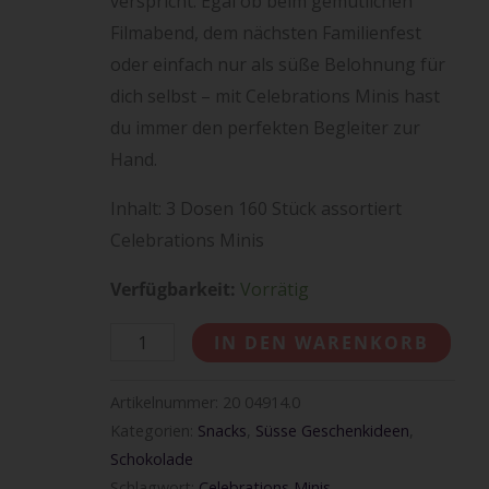
verspricht. Egal ob beim gemütlichen
Filmabend, dem nächsten Familienfest
oder einfach nur als süße Belohnung für
dich selbst – mit Celebrations Minis hast
du immer den perfekten Begleiter zur
Hand.
Inhalt: 3 Dosen 160 Stück assortiert
Celebrations Minis
Verfügbarkeit:
Vorrätig
IN DEN WARENKORB
Artikelnummer:
20 04914.0
Kategorien:
Snacks
,
Süsse Geschenkideen
,
Schokolade
Schlagwort:
Celebrations Minis