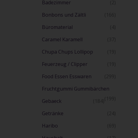
Badezimmer
(2)
Bonbons und Zältli
(166)
Büromaterial
(4)
Caramel Karamell
(37)
Chupa Chups Lollipop
(19)
Feuerzeug / Clipper
(19)
Food Essen Esswaren
(299)
Fruchtgummi Gummibärchen
(199)
Gebaeck
(184)
Getränke
(24)
Haribo
(69)