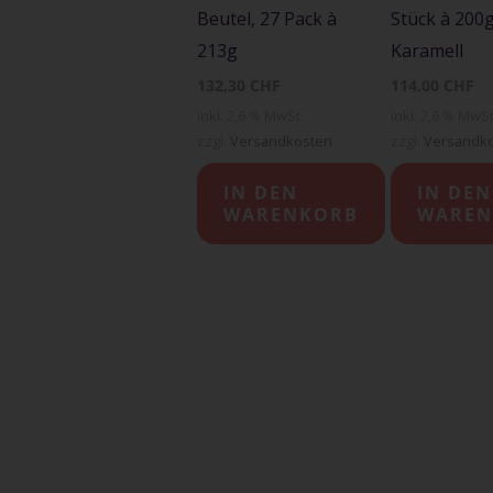
Beutel, 27 Pack à
Stück à 200
213g
Karamell
132,30
CHF
114,00
CHF
inkl. 2,6 % MwSt.
inkl. 2,6 % MwSt
zzgl.
Versandkosten
zzgl.
Versandk
IN DEN
IN DEN
WARENKORB
WAREN