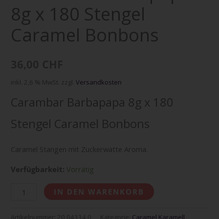
8g x 180 Stengel
Bonbons
Menge
Caramel Bonbons
36,00
CHF
inkl. 2,6 % MwSt.
zzgl.
Versandkosten
Carambar Barbapapa 8g x 180
Stengel Caramel Bonbons
Caramel Stangen mit Zuckerwatte Aroma.
Verfügbarkeit:
Vorrätig
IN DEN WARENKORB
Artikelnummer:
20 04334.0
Kategorie:
Caramel Karamell