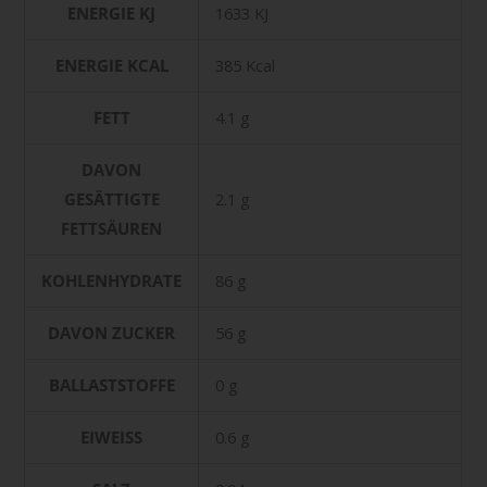
ENERGIE KJ
1633 KJ
ENERGIE KCAL
385 Kcal
FETT
4.1 g
DAVON
GESÄTTIGTE
2.1 g
FETTSÄUREN
KOHLENHYDRATE
86 g
DAVON ZUCKER
56 g
BALLASTSTOFFE
0 g
EIWEISS
0.6 g