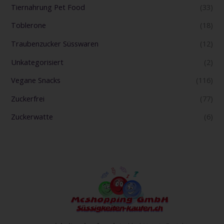
Tiernahrung Pet Food
(33)
Toblerone
(18)
Traubenzucker Süsswaren
(12)
Unkategorisiert
(2)
Vegane Snacks
(116)
Zuckerfrei
(77)
Zuckerwatte
(6)