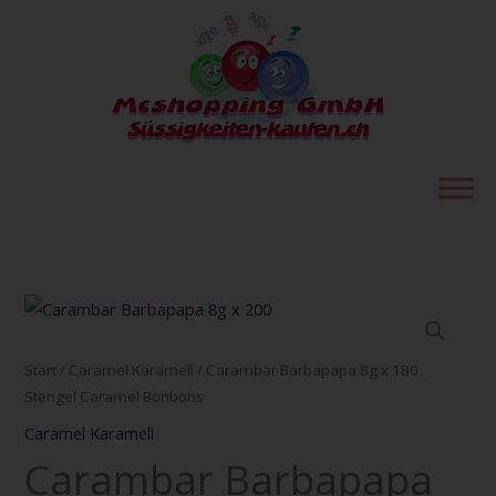
Zum
Inhalt
springen
Carambar
Barbapapa
8g
Start
/
Caramel Karamell
/ Carambar Barbapapa 8g x 180
x
Stengel Caramel Bonbons
180
Caramel Karamell
Stengel
Carambar Barbapapa
Caramel