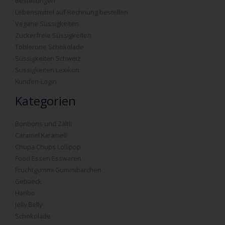
Bestellungen
Lebensmittel auf Rechnung bestellen
Vegane Süssigkeiten
Zuckerfreie Süssigkeiten
Toblerone Schokolade
Süssigkeiten Schweiz
Süssigkeiten Lexikon
Kunden-Login
Kategorien
Bonbons und Zältli
Caramel Karamell
Chupa Chups Lollipop
Food Essen Esswaren
Fruchtgummi Gummibärchen
Gebaeck
Haribo
Jelly Belly
Schokolade