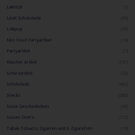
Lakritze
(7)
Lindt Schokolade
(65)
Lollipop
(53)
Non Food Partyartikel
(24)
Partyartikel
(7)
Raucher Artikel
(151)
Scherzartikel
(23)
Schokolade
(432)
Snacks
(380)
Süsse Geschenkideen
(42)
Süsses Divers
(122)
Tabak Tobacco Zigarren und E-Zigaretten
(19)