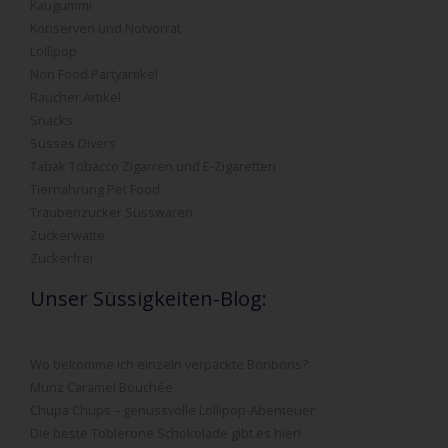
Kaugummi
Konserven und Notvorrat
Lollipop
Non Food Partyartikel
Raucher Artikel
Snacks
Süsses Divers
Tabak Tobacco Zigarren und E-Zigaretten
Tiernahrung Pet Food
Traubenzucker Süsswaren
Zuckerwatte
Zuckerfrei
Unser Süssigkeiten-Blog:
Wo bekomme ich einzeln verpackte Bonbons?
Munz Caramel Bouchée
Chupa Chups – genussvolle Lollipop-Abenteuer
Die beste Toblerone Schokolade gibt es hier!