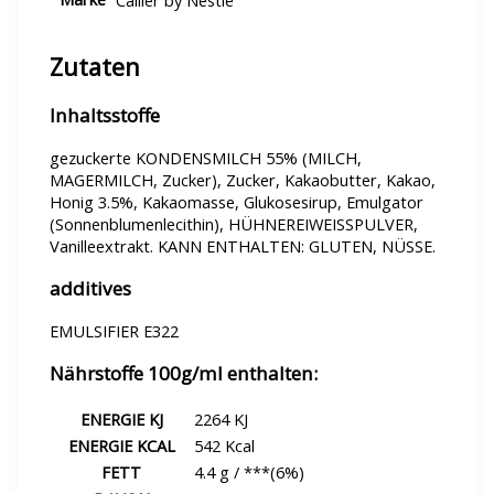
Cailler by Nestle
Zutaten
Inhaltsstoffe
gezuckerte KONDENSMILCH 55% (MILCH,
MAGERMILCH, Zucker), Zucker, Kakaobutter, Kakao,
Honig 3.5%, Kakaomasse, Glukosesirup, Emulgator
(Sonnenblumenlecithin), HÜHNEREIWEISSPULVER,
Vanilleextrakt. KANN ENTHALTEN: GLUTEN, NÜSSE.
additives
EMULSIFIER E322
Nährstoffe 100g/ml enthalten:
ENERGIE KJ
2264 KJ
ENERGIE KCAL
542 Kcal
FETT
4.4 g / ***(6%)