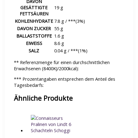
DAVON
GESÄTTIGTE
19 g
FETTSÄUREN
KOHLENHYDRATE
7.8 g / ***(3%)
DAVON ZUCKER
55 g
BALLASTSTOFFE
1.6 g
EIWEISS
8.6 g
SALZ
0.04 g / ***(1%)
** Referenzmenge für einen durchschnittlichen
Erwachsenen (8400KJ/2000kcal):
*** Prozentangaben entsprechen dem Anteil des
Tagesbedarfs:
Ähnliche Produkte