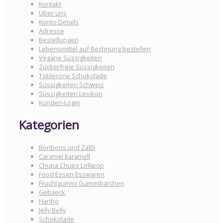
Kontakt
Über uns
Konto-Details
Adresse
Bestellungen
Lebensmittel auf Rechnung bestellen
Vegane Süssigkeiten
Zuckerfreie Süssigkeiten
Toblerone Schokolade
Süssigkeiten Schweiz
Süssigkeiten Lexikon
Kunden-Login
Kategorien
Bonbons und Zältli
Caramel Karamell
Chupa Chups Lollipop
Food Essen Esswaren
Fruchtgummi Gummibärchen
Gebaeck
Haribo
Jelly Belly
Schokolade