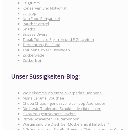
Kaugummi
Konserven und Notvorrat
Lollipop
Non Food Partyartikel
Raucher Artikel
Snacks
Süsses Divers
Tabak Tobacco Zigarren und E-Zigaretten
Tiernahrung Pet Food
Traubenzucker Süsswaren
Zuckerwatte
Zuckerfrei
Unser Süssigkeiten-Blog:
Wo bekomme ich einzeln verpackte Bonbons?
Munz Caramel Bouchée
Chupa Chups – genussvolle Lollipop-Abenteuer
Die beste Toblerone Schokolade gibt es hier!
Kikou You getrocknete Früchte
Ricola Schweizer Kräuterbonbon
Warum sind die Disch 5er Mocken nicht lieferbar?
5 Gründe, warum Zweifel Pommes Chips die besten Chips