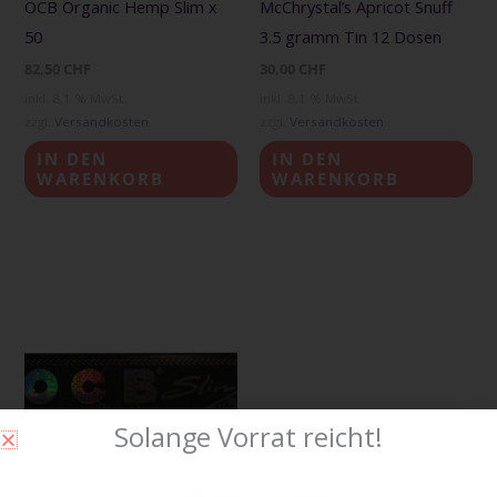
OCB Organic Hemp Slim x
McChrystal’s Apricot Snuff
50
3.5 gramm Tin 12 Dosen
82,50
CHF
30,00
CHF
inkl. 8,1 % MwSt.
inkl. 8,1 % MwSt.
zzgl.
Versandkosten
zzgl.
Versandkosten
IN DEN
IN DEN
WARENKORB
WARENKORB
Solange Vorrat reicht!