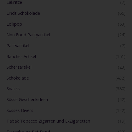
Lakritze
(7)
Lindt Schokolade
(65)
Lollipop
(53)
Non Food Partyartikel
(24)
Partyartikel
(7)
Raucher Artikel
(151)
Scherzartikel
(23)
Schokolade
(432)
Snacks
(380)
Süsse Geschenkideen
(42)
Süsses Divers
(122)
Tabak Tobacco Zigarren und E-Zigaretten
(19)
Tiernahrung Pet Food
(33)