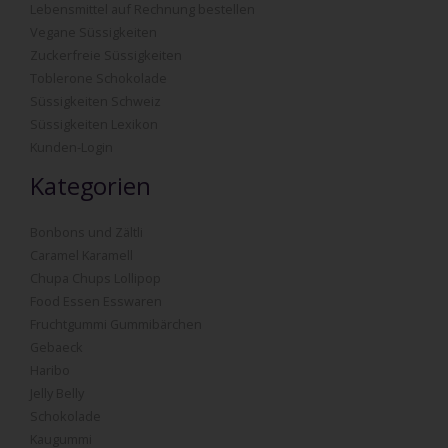
Lebensmittel auf Rechnung bestellen
Vegane Süssigkeiten
Zuckerfreie Süssigkeiten
Toblerone Schokolade
Süssigkeiten Schweiz
Süssigkeiten Lexikon
Kunden-Login
Kategorien
Bonbons und Zältli
Caramel Karamell
Chupa Chups Lollipop
Food Essen Esswaren
Fruchtgummi Gummibärchen
Gebaeck
Haribo
Jelly Belly
Schokolade
Kaugummi