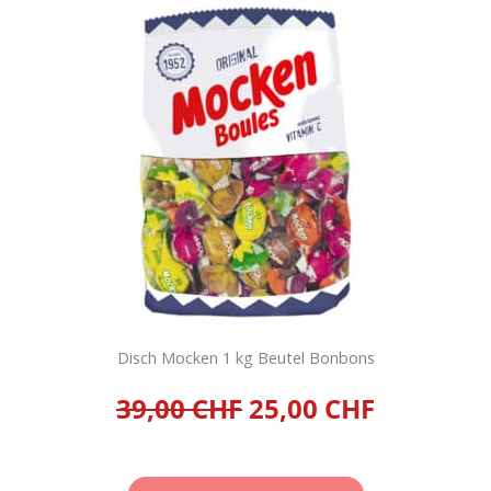
OCB Premium Slim + Filters
x 32
80,00
CHF
inkl. 8,1 % MwSt.
zzgl.
Versandkosten
IN DEN
WARENKORB
Disch Mocken 1 kg Beutel Bonbons
39,00 CHF
25,00 CHF
Warenkorb