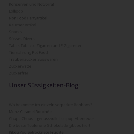
Konserven und Notvorrat
Lollipop
Non Food Partyartikel
Raucher Artikel
Snacks
Süsses Divers
Tabak Tobacco Zigarren und E-Zigaretten
Tiernahrung Pet Food
Traubenzucker Süsswaren
Zuckerwatte
Zuckerfrei
Unser Süssigkeiten-Blog:
Wo bekomme ich einzeln verpackte Bonbons?
Munz Caramel Bouchée
Chupa Chups – genussvolle Lollipop-Abenteuer
Die beste Toblerone Schokolade gibt es hier!
Kikou You getrocknete Früchte