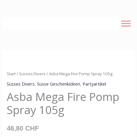
Zum
Inhalt
springen
Asba
Mega
Fire
Start
/
Süsses Divers
/ Asba Mega Fire Pomp Spray 105g
Pomp
Süsses Divers
,
Süsse Geschenkideen
,
Partyartikel
Spray
Asba Mega Fire Pomp
105g
Spray 105g
Menge
46,80
CHF