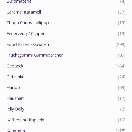
Büromaterial
(4)
Caramel Karamell
(37)
Chupa Chups Lollipop
(19)
Feuerzeug / Clipper
(19)
Food Essen Esswaren
(299)
Fruchtgummi Gummibärchen
(199)
Gebaeck
(184)
Getränke
(24)
Haribo
(69)
Haushalt
(17)
Jelly Belly
(2)
Kaffee und Kapseln
(19)
Kaugummi
(115)