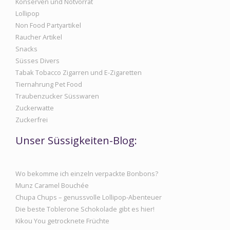
Konserven und Notvorrat
Lollipop
Non Food Partyartikel
Raucher Artikel
Snacks
Süsses Divers
Tabak Tobacco Zigarren und E-Zigaretten
Tiernahrung Pet Food
Traubenzucker Süsswaren
Zuckerwatte
Zuckerfrei
Unser Süssigkeiten-Blog:
Wo bekomme ich einzeln verpackte Bonbons?
Munz Caramel Bouchée
Chupa Chups – genussvolle Lollipop-Abenteuer
Die beste Toblerone Schokolade gibt es hier!
Kikou You getrocknete Früchte