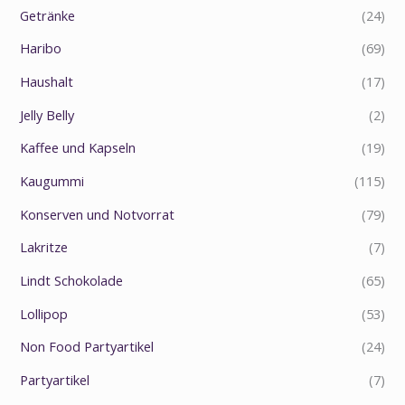
Getränke
(24)
Haribo
(69)
Haushalt
(17)
Jelly Belly
(2)
Kaffee und Kapseln
(19)
Kaugummi
(115)
Konserven und Notvorrat
(79)
Lakritze
(7)
Lindt Schokolade
(65)
Lollipop
(53)
Non Food Partyartikel
(24)
Partyartikel
(7)