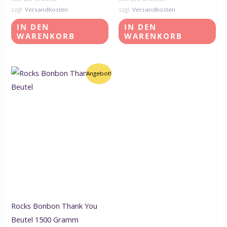
zzgl.
Versandkosten
zzgl.
Versandkosten
IN DEN
IN DEN
WARENKORB
WARENKORB
Ursprünglicher
Aktueller
Angebot!
Preis
Preis
war:
ist:
57,00 CHF
53,00 CHF.
Rocks Bonbon Thank You
Beutel 1500 Gramm