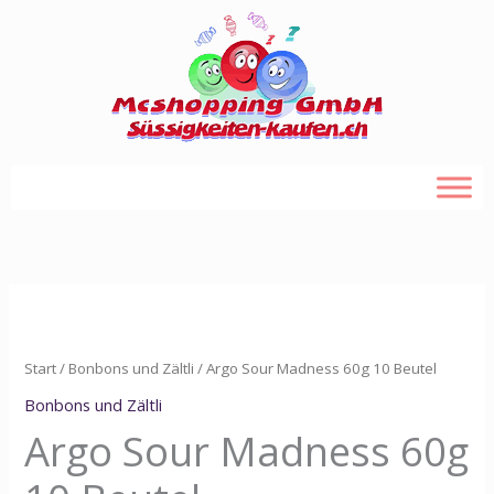
Zum
Inhalt
springen
Argo
Sour
Madness
Start
/
Bonbons und Zältli
/ Argo Sour Madness 60g 10 Beutel
60g
Bonbons und Zältli
10
Argo Sour Madness 60g
Beutel
Menge