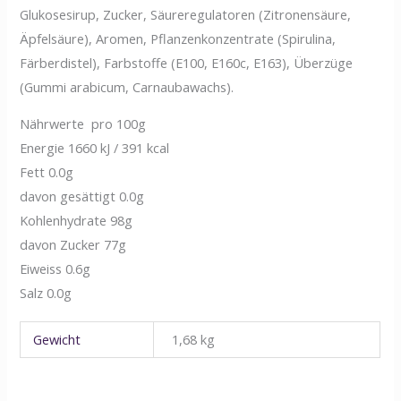
Glukosesirup, Zucker, Säureregulatoren (Zitronensäure,
Äpfelsäure), Aromen, Pflanzenkonzentrate (Spirulina,
Färberdistel), Farbstoffe (E100, E160c, E163), Überzüge
(Gummi arabicum, Carnaubawachs).
Nährwerte pro 100g
Energie 1660 kJ / 391 kcal
Fett 0.0g
davon gesättigt 0.0g
Kohlenhydrate 98g
davon Zucker 77g
Eiweiss 0.6g
Salz 0.0g
Gewicht
1,68 kg