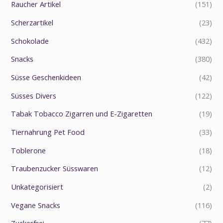
Raucher Artikel
(151)
Scherzartikel
(23)
Schokolade
(432)
Snacks
(380)
Süsse Geschenkideen
(42)
Süsses Divers
(122)
Tabak Tobacco Zigarren und E-Zigaretten
(19)
Tiernahrung Pet Food
(33)
Toblerone
(18)
Traubenzucker Süsswaren
(12)
Unkategorisiert
(2)
Vegane Snacks
(116)