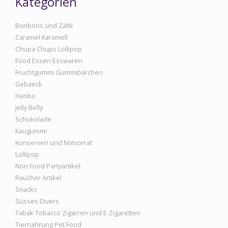
Kategorien
Bonbons und Zältli
Caramel Karamell
Chupa Chups Lollipop
Food Essen Esswaren
Fruchtgummi Gummibärchen
Gebaeck
Haribo
Jelly Belly
Schokolade
Kaugummi
Konserven und Notvorrat
Lollipop
Non Food Partyartikel
Raucher Artikel
Snacks
Süsses Divers
Tabak Tobacco Zigarren und E-Zigaretten
Tiernahrung Pet Food