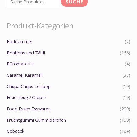
SUCHE
Produkt-Kategorien
Badezimmer
(2)
Bonbons und Zältli
(166)
Büromaterial
(4)
Caramel Karamell
(37)
Chupa Chups Lollipop
(19)
Feuerzeug / Clipper
(19)
Food Essen Esswaren
(299)
Fruchtgummi Gummibärchen
(199)
Gebaeck
(184)