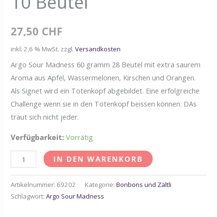
10 Beutel
27,50
CHF
inkl. 2,6 % MwSt.
zzgl.
Versandkosten
Argo Sour Madness 60 gramm 28 Beutel mit extra saurem
Aroma aus Apfel, Wassermelonen, Kirschen und Orangen.
Als Signet wird ein Totenkopf abgebildet. Eine erfolgreiche
Challenge wenn sie in den Totenkopf beissen können. DAs
traut sich nicht jeder.
Verfügbarkeit:
Vorrätig
IN DEN WARENKORB
Artikelnummer:
69202
Kategorie:
Bonbons und Zältli
Schlagwort:
Argo Sour Madness