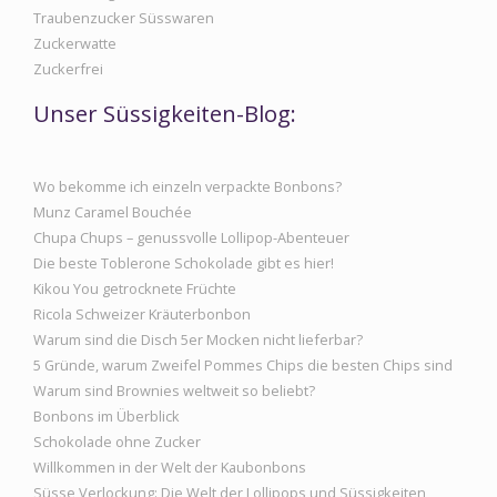
Traubenzucker Süsswaren
Zuckerwatte
Zuckerfrei
Unser Süssigkeiten-Blog:
Wo bekomme ich einzeln verpackte Bonbons?
Munz Caramel Bouchée
Chupa Chups – genussvolle Lollipop-Abenteuer
Die beste Toblerone Schokolade gibt es hier!
Kikou You getrocknete Früchte
Ricola Schweizer Kräuterbonbon
Warum sind die Disch 5er Mocken nicht lieferbar?
5 Gründe, warum Zweifel Pommes Chips die besten Chips sind
Warum sind Brownies weltweit so beliebt?
Bonbons im Überblick
Schokolade ohne Zucker
Willkommen in der Welt der Kaubonbons
Süsse Verlockung: Die Welt der Lollipops und Süssigkeiten