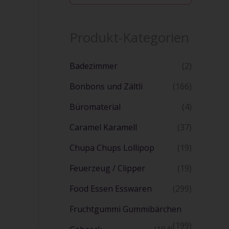
u
c
h
Produkt-Kategorien
e
Badezimmer
(2)
Bonbons und Zältli
(166)
Büromaterial
(4)
Caramel Karamell
(37)
Chupa Chups Lollipop
(19)
Feuerzeug / Clipper
(19)
Food Essen Esswaren
(299)
Fruchtgummi Gummibärchen
(199)