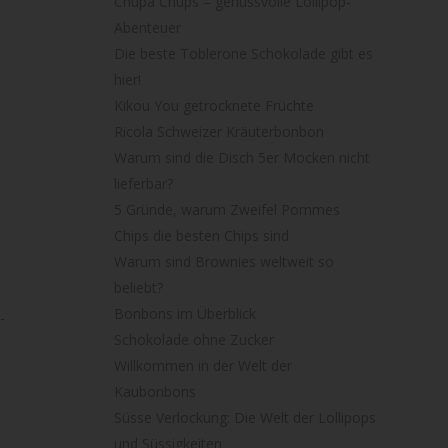
Chupa Chups – genussvolle Lollipop-
Abenteuer
Die beste Toblerone Schokolade gibt es
hier!
Kikou You getrocknete Früchte
Ricola Schweizer Kräuterbonbon
Warum sind die Disch 5er Mocken nicht
lieferbar?
5 Gründe, warum Zweifel Pommes
Chips die besten Chips sind
Warum sind Brownies weltweit so
beliebt?
Bonbons im Überblick
-
Schokolade ohne Zucker
Willkommen in der Welt der
Kaubonbons
Süsse Verlockung: Die Welt der Lollipops
und Süssigkeiten