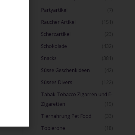
Partyartikel
(7)
Raucher Artikel
(151)
Scherzartikel
(23)
Schokolade
(432)
Snacks
(381)
Süsse Geschenkideen
(42)
Süsses Divers
(122)
Tabak Tobacco Zigarren und E-
Zigaretten
(19)
Tiernahrung Pet Food
(33)
Toblerone
(18)