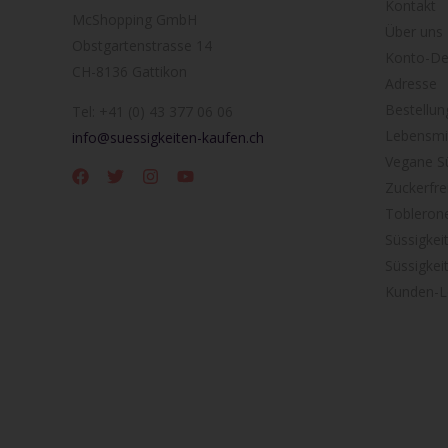
Kontakt
McShopping GmbH
Über uns
Obstgartenstrasse 14
Konto-Det
CH-8136 Gattikon
Adresse
Bestellun
Tel: +41 (0) 43 377 06 06
Lebensmit
info@suessigkeiten-kaufen.ch
Vegane Sü
Zuckerfre
Tobleron
Süssigkei
Süssigkei
Kunden-L