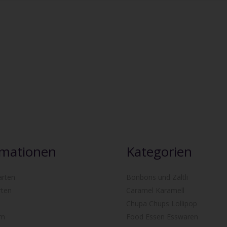
rmationen
Kategorien
arten
Bonbons und Zältli
rten
Caramel Karamell
Chupa Chups Lollipop
um
Food Essen Esswaren