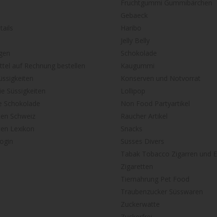
Fruchtgummi Gummibärchen
Gebaeck
ails
Haribo
Jelly Belly
gen
Schokolade
tel auf Rechnung bestellen
Kaugummi
ssigkeiten
Konserven und Notvorrat
ie Süssigkeiten
Lollipop
e Schokolade
Non Food Partyartikel
ten Schweiz
Raucher Artikel
ten Lexikon
Snacks
ogin
Süsses Divers
Tabak Tobacco Zigarren und E
Zigaretten
Tiernahrung Pet Food
Traubenzucker Süsswaren
Zuckerwatte
Zuckerfrei