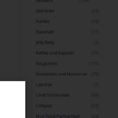
Gebaeck
(184)
Getränke
(24)
Haribo
(69)
Haushalt
(17)
Jelly Belly
(2)
Kaffee und Kapseln
(19)
Kaugummi
(115)
Konserven und Notvorrat
(79)
Lakritze
(7)
Lindt Schokolade
(65)
Lollipop
(53)
Non Food Partyartikel
(24)