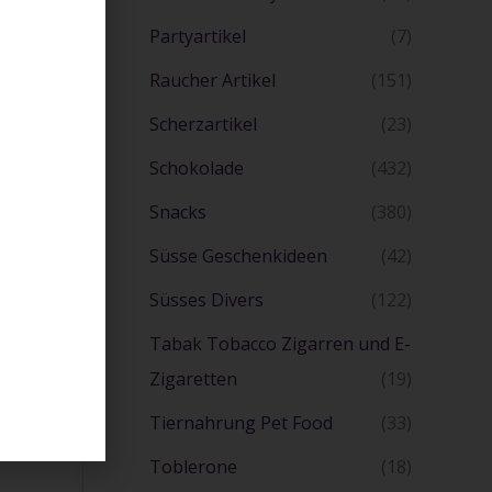
Partyartikel
(7)
Raucher Artikel
(151)
Scherzartikel
(23)
Schokolade
(432)
Snacks
(380)
Süsse Geschenkideen
(42)
Süsses Divers
(122)
Tabak Tobacco Zigarren und E-
Zigaretten
(19)
Tiernahrung Pet Food
(33)
Toblerone
(18)