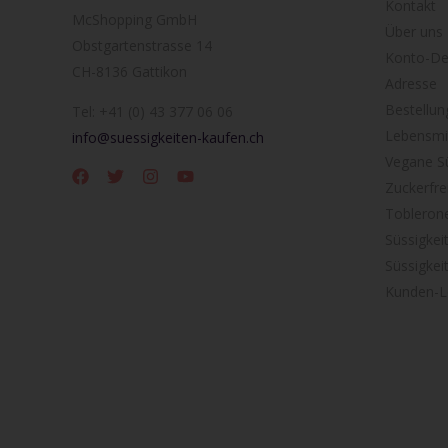
Kontakt
McShopping GmbH
Über uns
Obstgartenstrasse 14
Konto-Det
CH-8136 Gattikon
Adresse
Bestellun
Tel: +41 (0) 43 377 06 06
Lebensmit
info@suessigkeiten-kaufen.ch
Vegane Sü
Zuckerfre
Tobleron
Süssigkei
Süssigkei
Kunden-L