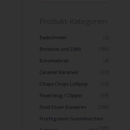
u
c
h
Produkt-Kategorien
e
Badezimmer
(2)
Bonbons und Zältli
(166)
Büromaterial
(4)
Caramel Karamell
(37)
Chupa Chups Lollipop
(19)
Feuerzeug / Clipper
(19)
Food Essen Esswaren
(299)
Fruchtgummi Gummibärchen
(199)