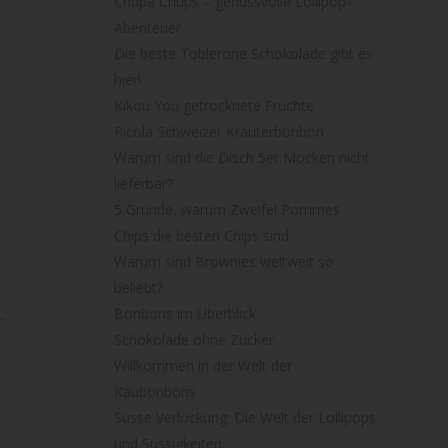
Chupa Chups – genussvolle Lollipop-
Abenteuer
Die beste Toblerone Schokolade gibt es
hier!
Kikou You getrocknete Früchte
Ricola Schweizer Kräuterbonbon
Warum sind die Disch 5er Mocken nicht
lieferbar?
5 Gründe, warum Zweifel Pommes
Chips die besten Chips sind
Warum sind Brownies weltweit so
beliebt?
Bonbons im Überblick
-
Schokolade ohne Zucker
Willkommen in der Welt der
Kaubonbons
Süsse Verlockung: Die Welt der Lollipops
und Süssigkeiten