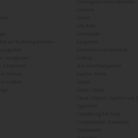
Fruchtgummi Gummibärchen
Gebaeck
ails
Haribo
Jelly Belly
gen
Schokolade
tel auf Rechnung bestellen
Kaugummi
ssigkeiten
Konserven und Notvorrat
ie Süssigkeiten
Lollipop
e Schokolade
Non Food Partyartikel
ten Schweiz
Raucher Artikel
ten Lexikon
Snacks
ogin
Süsses Divers
Tabak Tobacco Zigarren und E
Zigaretten
Tiernahrung Pet Food
Traubenzucker Süsswaren
Zuckerwatte
Zuckerfrei