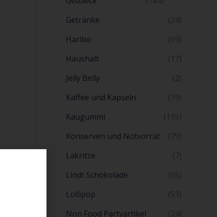
Gebaeck
(184)
Getränke
(24)
Haribo
(69)
Haushalt
(17)
Jelly Belly
(2)
Kaffee und Kapseln
(19)
Kaugummi
(115)
Konserven und Notvorrat
(79)
Lakritze
(7)
Lindt Schokolade
(65)
Lollipop
(53)
Non Food Partyartikel
(24)