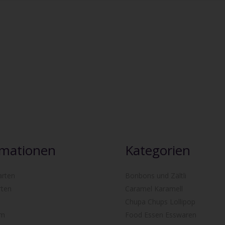
rmationen
Kategorien
arten
Bonbons und Zältli
rten
Caramel Karamell
Chupa Chups Lollipop
um
Food Essen Esswaren