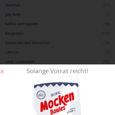
Haushalt
(17)
Jelly Belly
(2)
Kaffee und Kapseln
(19)
Kaugummi
(115)
Konserven und Notvorrat
(79)
Lakritze
(7)
Lindt Schokolade
(65)
Solange Vorrat reicht!
Lollipop
(53)
Non Food Partyartikel
(24)
Partyartikel
(7)
Raucher Artikel
(151)
Scherzartikel
(23)