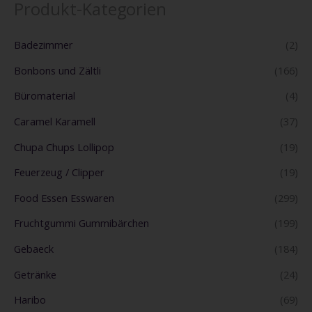
h
Produkt-Kategorien
e
Badezimmer
(2)
Bonbons und Zältli
(166)
Büromaterial
(4)
Caramel Karamell
(37)
Chupa Chups Lollipop
(19)
Feuerzeug / Clipper
(19)
Food Essen Esswaren
(299)
Fruchtgummi Gummibärchen
(199)
Gebaeck
(184)
Getränke
(24)
Haribo
(69)