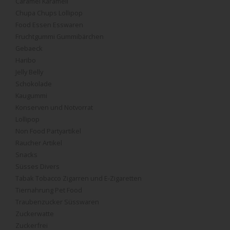
Caramel Karamell
Chupa Chups Lollipop
Food Essen Esswaren
Fruchtgummi Gummibärchen
Gebaeck
Haribo
Jelly Belly
Schokolade
Kaugummi
Konserven und Notvorrat
Lollipop
Non Food Partyartikel
Raucher Artikel
Snacks
Süsses Divers
Tabak Tobacco Zigarren und E-Zigaretten
Tiernahrung Pet Food
Traubenzucker Süsswaren
Zuckerwatte
Zuckerfrei