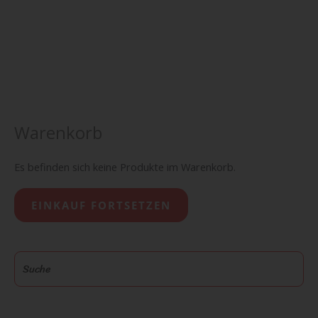
Warenkorb
Es befinden sich keine Produkte im Warenkorb.
EINKAUF FORTSETZEN
S
u
c