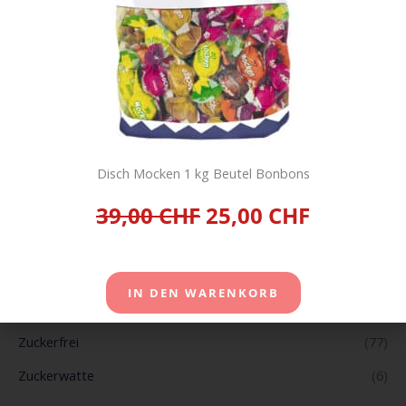
Schokolade
(432)
Snacks
(381)
Süsse Geschenkideen
(42)
Süsses Divers
(122)
Tabak Tobacco Zigarren und E-Zigaretten
(19)
Disch Mocken 1 kg Beutel Bonbons
Tiernahrung Pet Food
(33)
39,00 CHF
25,00 CHF
Toblerone
(18)
Traubenzucker Süsswaren
(12)
Unkategorisiert
(2)
IN DEN WARENKORB
Vegane Snacks
(117)
Zuckerfrei
(77)
Zuckerwatte
(6)